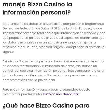
maneja Bizzo Casino la
información personal?
El tratamiento de datos en Bizzo Casino cumple con el Reglamento
General de Protección de Datos (RGPD) de la Unión Europea, lo que
implica transparencia total sobre qué información se recopila y con
qué propósito. La política de privacidad especifica claramente que
los datos personales se usan exclusivamente para mejorar la
experiencia del usuario, procesar pagos y cumplir con la normativa
vigente.
Asimismo, Bizzo Casino permite a los usuarios ejercer sus derechos
de acceso, rectificación y eliminación de datos, facilitando un
control real sobre su información personal. Esta transparencia es un
factor clave que diferencia a Bizzo de otros operadores menos
comprometidos con la privacidad.
Para más información y para probar la seguridad de esta
plataforma, puedes visitar
bizzo casino descargar
.
¿Qué hace Bizzo Casino para