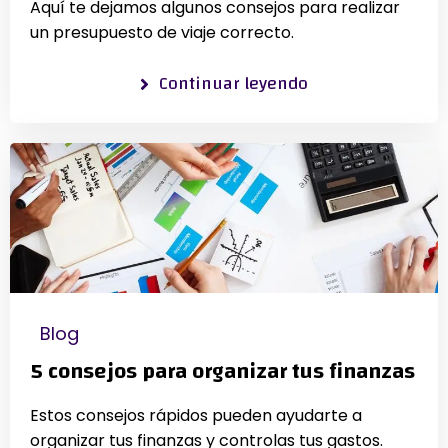
Aquí te dejamos algunos consejos para realizar
un presupuesto de viaje correcto.
Continuar leyendo
Blog
5 consejos para organizar tus finanzas
Estos consejos rápidos pueden ayudarte a
organizar tus finanzas y controlas tus gastos.