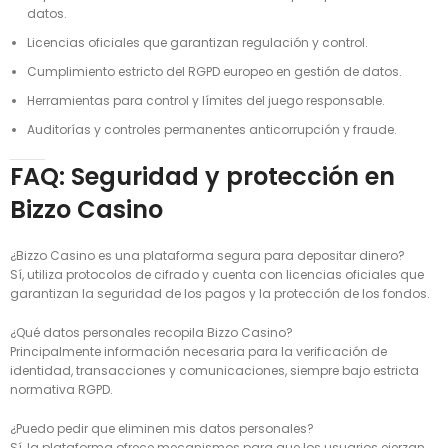
datos.
Licencias oficiales que garantizan regulación y control.
Cumplimiento estricto del RGPD europeo en gestión de datos.
Herramientas para control y límites del juego responsable.
Auditorías y controles permanentes anticorrupción y fraude.
FAQ: Seguridad y protección en
Bizzo Casino
¿Bizzo Casino es una plataforma segura para depositar dinero?
Sí, utiliza protocolos de cifrado y cuenta con licencias oficiales que
garantizan la seguridad de los pagos y la protección de los fondos.
¿Qué datos personales recopila Bizzo Casino?
Principalmente información necesaria para la verificación de
identidad, transacciones y comunicaciones, siempre bajo estricta
normativa RGPD.
¿Puedo pedir que eliminen mis datos personales?
Sí, la plataforma ofrece mecanismos para que los usuarios ejerzan