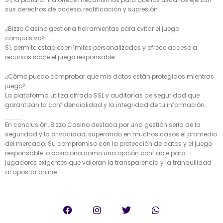
sus derechos de acceso, rectificación y supresión.
¿Bizzo Casino gestiona herramientas para evitar el juego
compulsivo?
Sí, permite establecer límites personalizados y ofrece acceso a
recursos sobre el juego responsable.
¿Cómo puedo comprobar que mis datos están protegidos mientras
juego?
La plataforma utiliza cifrado SSL y auditorías de seguridad que
garantizan la confidencialidad y la integridad de tu información.
En conclusión, Bizzo Casino destaca por una gestión seria de la
seguridad y la privacidad, superando en muchos casos el promedio
del mercado. Su compromiso con la protección de datos y el juego
responsable lo posiciona como una opción confiable para
jugadores exigentes que valoran la transparencia y la tranquilidad
al apostar online.