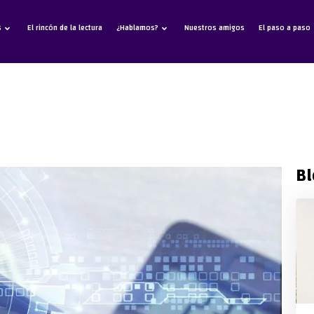
s
El rincón de la lectura
¿Hablamos?
Nuestros amigos
El paso a paso
Bl