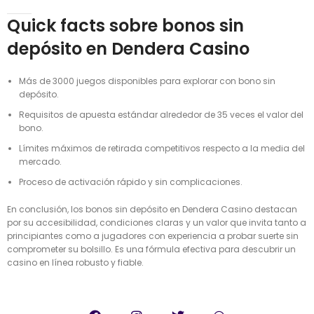
Quick facts sobre bonos sin
depósito en Dendera Casino
Más de 3000 juegos disponibles para explorar con bono sin
depósito.
Requisitos de apuesta estándar alrededor de 35 veces el valor del
bono.
Límites máximos de retirada competitivos respecto a la media del
mercado.
Proceso de activación rápido y sin complicaciones.
En conclusión, los bonos sin depósito en Dendera Casino destacan
por su accesibilidad, condiciones claras y un valor que invita tanto a
principiantes como a jugadores con experiencia a probar suerte sin
comprometer su bolsillo. Es una fórmula efectiva para descubrir un
casino en línea robusto y fiable.