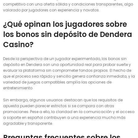
competitivo con una oferta sólida y condiciones transparentes, algo
valorado por jugadores con experiencia y novatos.
¿Qué opinan los jugadores sobre
los bonos sin depósito de Dendera
Casino?
Desde la perspectiva de un jugador experimentado, los bonos sin
depósito en Dendera son una oportunidad real para probar suerte y
evaluar la plataforma sin comprometer fondos propios. El hecho de
que el proceso sea rápido y sencillo genera confianza inmediata, y la
variedad de juegos compatibles amplía las opciones de
entretenimiento.
Sin embargo, algunos usuarios destacan que los requisitos de
apuesta pueden parecer estrictos si se compara con otras
promociones. Pese a ello, la claridad en la comunicación y el acceso
a soporte en español contribuyen a una experiencia mucho más
agradable y transparente.
Preguntas frecuentes sobre los