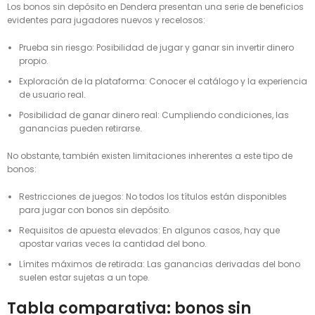
Los bonos sin depósito en Dendera presentan una serie de beneficios
evidentes para jugadores nuevos y recelosos:
Prueba sin riesgo: Posibilidad de jugar y ganar sin invertir dinero
propio.
Exploración de la plataforma: Conocer el catálogo y la experiencia
de usuario real.
Posibilidad de ganar dinero real: Cumpliendo condiciones, las
ganancias pueden retirarse.
No obstante, también existen limitaciones inherentes a este tipo de
bonos:
Restricciones de juegos: No todos los títulos están disponibles
para jugar con bonos sin depósito.
Requisitos de apuesta elevados: En algunos casos, hay que
apostar varias veces la cantidad del bono.
Límites máximos de retirada: Las ganancias derivadas del bono
suelen estar sujetas a un tope.
Tabla comparativa: bonos sin