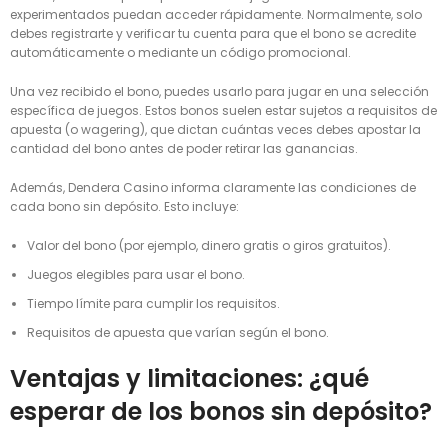
experimentados puedan acceder rápidamente. Normalmente, solo
debes registrarte y verificar tu cuenta para que el bono se acredite
automáticamente o mediante un código promocional.
Una vez recibido el bono, puedes usarlo para jugar en una selección
específica de juegos. Estos bonos suelen estar sujetos a requisitos de
apuesta (o wagering), que dictan cuántas veces debes apostar la
cantidad del bono antes de poder retirar las ganancias.
Además, Dendera Casino informa claramente las condiciones de
cada bono sin depósito. Esto incluye:
Valor del bono (por ejemplo, dinero gratis o giros gratuitos).
Juegos elegibles para usar el bono.
Tiempo límite para cumplir los requisitos.
Requisitos de apuesta que varían según el bono.
Ventajas y limitaciones: ¿qué
esperar de los bonos sin depósito?