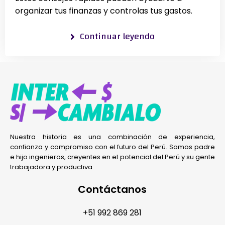
organizar tus finanzas y controlas tus gastos.
Continuar leyendo
Nuestra historia es una combinación de experiencia,
confianza y compromiso con el futuro del Perú. Somos padre
e hijo ingenieros, creyentes en el potencial del Perú y su gente
trabajadora y productiva.
Contáctanos
+51 992 869 281