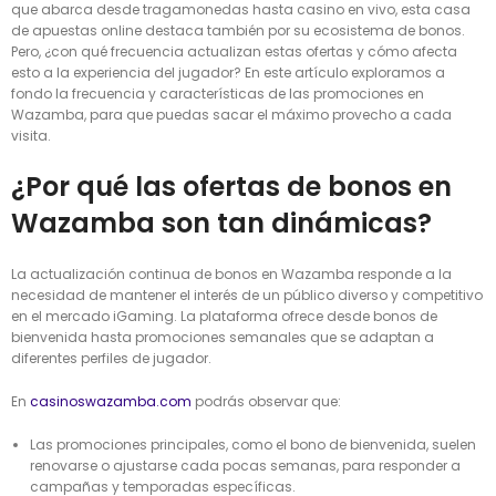
que abarca desde tragamonedas hasta casino en vivo, esta casa
de apuestas online destaca también por su ecosistema de bonos.
Pero, ¿con qué frecuencia actualizan estas ofertas y cómo afecta
esto a la experiencia del jugador? En este artículo exploramos a
fondo la frecuencia y características de las promociones en
Wazamba, para que puedas sacar el máximo provecho a cada
visita.
¿Por qué las ofertas de bonos en
Wazamba son tan dinámicas?
La actualización continua de bonos en Wazamba responde a la
necesidad de mantener el interés de un público diverso y competitivo
en el mercado iGaming. La plataforma ofrece desde bonos de
bienvenida hasta promociones semanales que se adaptan a
diferentes perfiles de jugador.
En
casinoswazamba.com
podrás observar que:
Las promociones principales, como el bono de bienvenida, suelen
renovarse o ajustarse cada pocas semanas, para responder a
campañas y temporadas específicas.