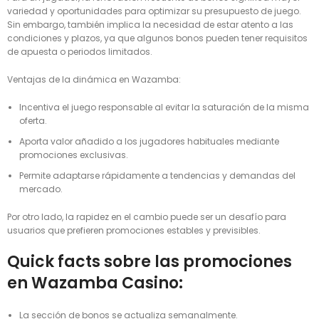
variedad y oportunidades para optimizar su presupuesto de juego.
Sin embargo, también implica la necesidad de estar atento a las
condiciones y plazos, ya que algunos bonos pueden tener requisitos
de apuesta o periodos limitados.
Ventajas de la dinámica en Wazamba:
Incentiva el juego responsable al evitar la saturación de la misma
oferta.
Aporta valor añadido a los jugadores habituales mediante
promociones exclusivas.
Permite adaptarse rápidamente a tendencias y demandas del
mercado.
Por otro lado, la rapidez en el cambio puede ser un desafío para
usuarios que prefieren promociones estables y previsibles.
Quick facts sobre las promociones
en Wazamba Casino:
La sección de bonos se actualiza semanalmente.