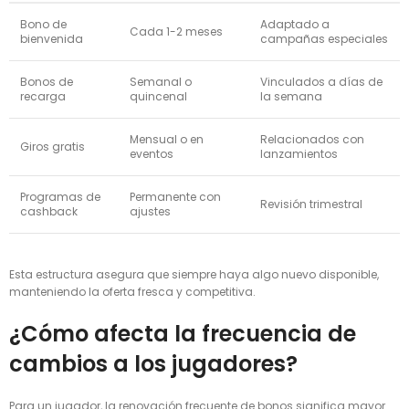
Bono de
Adaptado a
Cada 1-2 meses
bienvenida
campañas especiales
Bonos de
Semanal o
Vinculados a días de
recarga
quincenal
la semana
Mensual o en
Relacionados con
Giros gratis
eventos
lanzamientos
Programas de
Permanente con
Revisión trimestral
cashback
ajustes
Esta estructura asegura que siempre haya algo nuevo disponible,
manteniendo la oferta fresca y competitiva.
¿Cómo afecta la frecuencia de
cambios a los jugadores?
Para un jugador, la renovación frecuente de bonos significa mayor