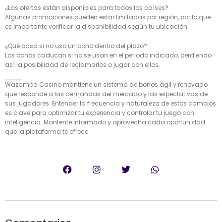
¿Las ofertas están disponibles para todos los países?
Algunas promociones pueden estar limitadas por región, por lo que
es importante verificar la disponibilidad según tu ubicación.
¿Qué pasa si no uso un bono dentro del plazo?
Los bonos caducan si no se usan en el periodo indicado, perdiendo
así la posibilidad de reclamarlos o jugar con ellos.
Wazamba Casino mantiene un sistema de bonos ágil y renovado
que responde a las demandas del mercado y las expectativas de
sus jugadores. Entender la frecuencia y naturaleza de estos cambios
es clave para optimizar tu experiencia y controlar tu juego con
inteligencia. Mantente informado y aprovecha cada oportunidad
que la plataforma te ofrece.