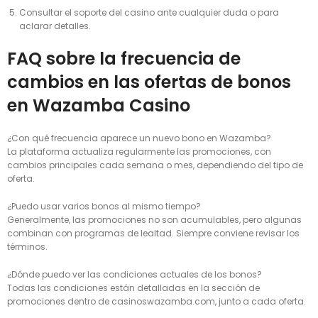
Consultar el soporte del casino ante cualquier duda o para
aclarar detalles.
FAQ sobre la frecuencia de
cambios en las ofertas de bonos
en Wazamba Casino
¿Con qué frecuencia aparece un nuevo bono en Wazamba?
La plataforma actualiza regularmente las promociones, con
cambios principales cada semana o mes, dependiendo del tipo de
oferta.
¿Puedo usar varios bonos al mismo tiempo?
Generalmente, las promociones no son acumulables, pero algunas
combinan con programas de lealtad. Siempre conviene revisar los
términos.
¿Dónde puedo ver las condiciones actuales de los bonos?
Todas las condiciones están detalladas en la sección de
promociones dentro de casinoswazamba.com, junto a cada oferta.