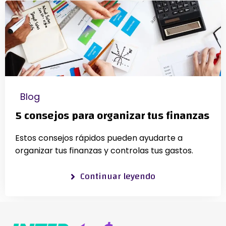
Blog
5 consejos para organizar tus finanzas
Estos consejos rápidos pueden ayudarte a
organizar tus finanzas y controlas tus gastos.
Continuar leyendo