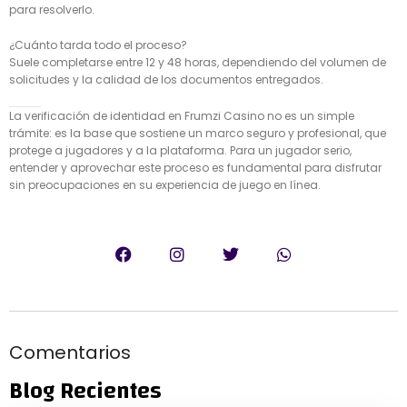
para resolverlo.
¿Cuánto tarda todo el proceso?
Suele completarse entre 12 y 48 horas, dependiendo del volumen de
solicitudes y la calidad de los documentos entregados.
La verificación de identidad en Frumzi Casino no es un simple
trámite: es la base que sostiene un marco seguro y profesional, que
protege a jugadores y a la plataforma. Para un jugador serio,
entender y aprovechar este proceso es fundamental para disfrutar
sin preocupaciones en su experiencia de juego en línea.
Comentarios
Blog Recientes