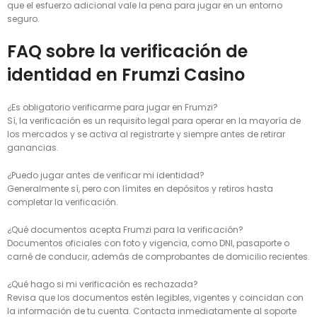
que el esfuerzo adicional vale la pena para jugar en un entorno
seguro.
FAQ sobre la verificación de
identidad en Frumzi Casino
¿Es obligatorio verificarme para jugar en Frumzi?
Sí, la verificación es un requisito legal para operar en la mayoría de
los mercados y se activa al registrarte y siempre antes de retirar
ganancias.
¿Puedo jugar antes de verificar mi identidad?
Generalmente sí, pero con límites en depósitos y retiros hasta
completar la verificación.
¿Qué documentos acepta Frumzi para la verificación?
Documentos oficiales con foto y vigencia, como DNI, pasaporte o
carné de conducir, además de comprobantes de domicilio recientes.
¿Qué hago si mi verificación es rechazada?
Revisa que los documentos estén legibles, vigentes y coincidan con
la información de tu cuenta. Contacta inmediatamente al soporte