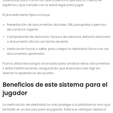
diseñadas para confirmar que la persona que usa la cuenta es
legítima y que cumple con la edad legal para jugar.
El procedimiento típico incluye:
Presentación de documentos oficiales: DNI, pasaporte o permiso
de conducir vigente.
Comprobante de domicilio: factura de servicios, extracto bancario
o documento oficial con fecha reciente.
Verificación facial o selfie: para cotejar la identidad física con los
documentos aportados.
Frumzi utiliza tecnología avanzada para analizar estos documentos
y evitar falsificaciones, asegurando que el proceso sea ágil sin
afectar la experiencia de usuario.
Beneficios de este sistema para el
jugador
La verificación de identidad no solo protege a la plataforma sino que
también es un escudo para el jugador. Entre sus ventajas destaca: