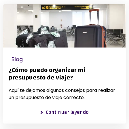
Blog
¿Cómo puedo organizar mi
presupuesto de viaje?
Aquí te dejamos algunos consejos para realizar
un presupuesto de viaje correcto.
Continuar leyendo