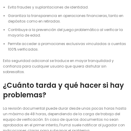
Evita fraudes y suplantaciones de identidad.
Garantiza la transparencia en operaciones financieras, tanto en
depósitos como en retiradas.
Contribuye a la prevención del juego problemático al verificar la
mayoría de edad.
Permite acceder a promociones exclusivas vinculadas a cuentas
100% verificadas.
Esta seguridad adicional se traduce en mayor tranquilidad y
confianza para cualquier usuario que quiera disfrutar sin
sobresaltos.
¿Cuánto tarda y qué hacer si hay
problemas?
La revisión documental puede durar desde unas pocas horas hasta
un máximo de 48 horas, dependiendo de la carga de trabajo del
equipo de verificación. En caso de que los documentos no sean
aprobados en el primer intento, Frumzi suele notificar al jugador con
indicaciones claras para subsanar el problema.