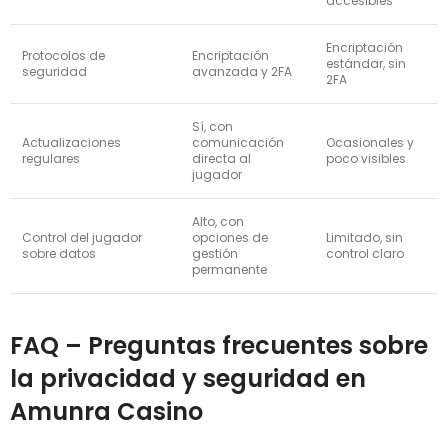
accesibles
Encriptación
Protocolos de
Encriptación
estándar, sin
seguridad
avanzada y 2FA
2FA
Sí, con
Actualizaciones
comunicación
Ocasionales y
regulares
directa al
poco visibles
jugador
Alto, con
Control del jugador
opciones de
Limitado, sin
sobre datos
gestión
control claro
permanente
FAQ – Preguntas frecuentes sobre
la privacidad y seguridad en
Amunra Casino