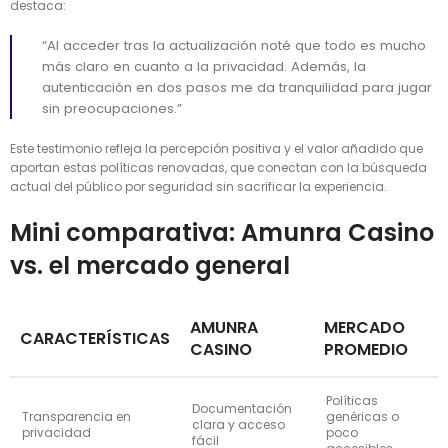
destaca:
“Al acceder tras la actualización noté que todo es mucho
más claro en cuanto a la privacidad. Además, la
autenticación en dos pasos me da tranquilidad para jugar
sin preocupaciones.”
Este testimonio refleja la percepción positiva y el valor añadido que
aportan estas políticas renovadas, que conectan con la búsqueda
actual del público por seguridad sin sacrificar la experiencia.
Mini comparativa: Amunra Casino
vs. el mercado general
AMUNRA
MERCADO
CARACTERÍSTICAS
CASINO
PROMEDIO
Políticas
Documentación
Transparencia en
genéricas o
clara y acceso
privacidad
poco
fácil