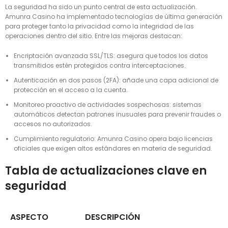
La seguridad ha sido un punto central de esta actualización.
Amunra Casino ha implementado tecnologías de última generación
para proteger tanto la privacidad como la integridad de las
operaciones dentro del sitio. Entre las mejoras destacan:
Encriptación avanzada SSL/TLS: asegura que todos los datos
transmitidos estén protegidos contra interceptaciones.
Autenticación en dos pasos (2FA): añade una capa adicional de
protección en el acceso a la cuenta.
Monitoreo proactivo de actividades sospechosas: sistemas
automáticos detectan patrones inusuales para prevenir fraudes o
accesos no autorizados.
Cumplimiento regulatorio: Amunra Casino opera bajo licencias
oficiales que exigen altos estándares en materia de seguridad.
Tabla de actualizaciones clave en
seguridad
ASPECTO
DESCRIPCIÓN