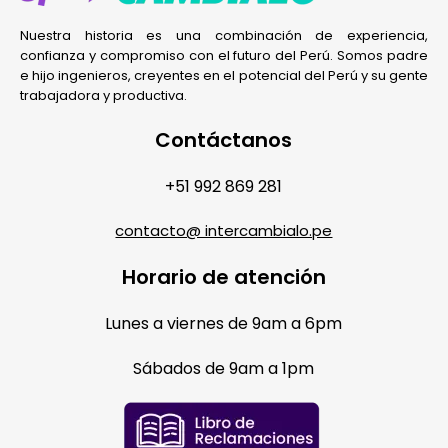
Nuestra historia es una combinación de experiencia,
confianza y compromiso con el futuro del Perú. Somos padre
e hijo ingenieros, creyentes en el potencial del Perú y su gente
trabajadora y productiva.
Contáctanos
+51 992 869 281
contacto@ intercambialo.pe
Horario de atención
Lunes a viernes de 9am a 6pm
Sábados de 9am a 1pm