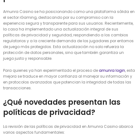
Amunra Casino se ha posicionando como una plataforma sólida en
el sector iGaming, destacando por su compromiso con la
experiencia segura y transparente para sus usuarios. Recientemente,
la casa ha implementado una actualización integral de sus
políticas de privacidad y seguridad, respondiendo a los cambios
regulatorios y a la creciente demanda de los jugadores por entornos
de juego más protegidos. Esta actualización no solo refuerza la
protección de datos personales, sino que también garantiza un
juego justo y responsable.
Para quienes ya han experimentado el proceso de
amunra login
, esta
mejora se traduce en mayor confianza al manejar su información y
en protocolos avanzados que potencian la integridad de todas las
transacciones.
¿Qué novedades presentan las
políticas de privacidad?
La revisión de las políticas de privacidad en Amunra Casino abarca
varios aspectos fundamentales: