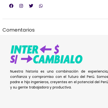
Comentarios
Nuestra historia es una combinación de experiencia
confianza y compromiso con el futuro del Perú. Somo
padre e hijo ingenieros, creyentes en el potencial del Per
y su gente trabajadora y productiva.