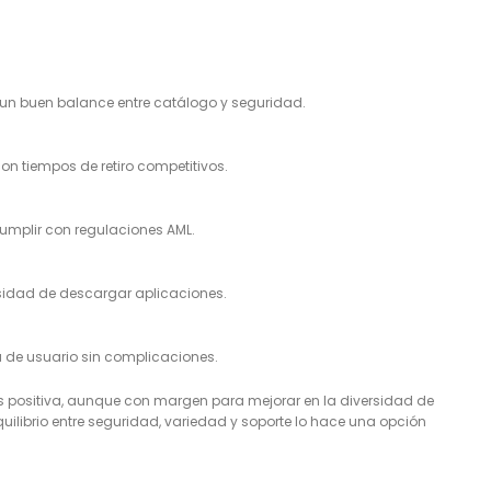
un buen balance entre catálogo y seguridad.
on tiempos de retiro competitivos.
cumplir con regulaciones AML.
sidad de descargar aplicaciones.
a de usuario sin complicaciones.
s es positiva, aunque con margen para mejorar en la diversidad de
uilibrio entre seguridad, variedad y soporte lo hace una opción