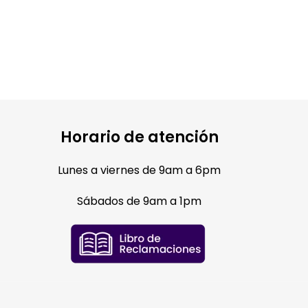
Horario de atención
Lunes a viernes de 9am a 6pm
Sábados de 9am a 1pm