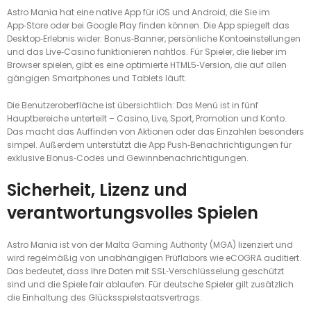
Astro Mania hat eine native App für iOS und Android, die Sie im
App‑Store oder bei Google Play finden können. Die App spiegelt das
Desktop‑Erlebnis wider: Bonus‑Banner, persönliche Kontoeinstellungen
und das Live‑Casino funktionieren nahtlos. Für Spieler, die lieber im
Browser spielen, gibt es eine optimierte HTML5‑Version, die auf allen
gängigen Smartphones und Tablets läuft.
Die Benutzeroberfläche ist übersichtlich: Das Menü ist in fünf
Hauptbereiche unterteilt – Casino, Live, Sport, Promotion und Konto.
Das macht das Auffinden von Aktionen oder das Einzahlen besonders
simpel. Außerdem unterstützt die App Push‑Benachrichtigungen für
exklusive Bonus‑Codes und Gewinnbenachrichtigungen.
Sicherheit, Lizenz und
verantwortungsvolles Spielen
Astro Mania ist von der Malta Gaming Authority (MGA) lizenziert und
wird regelmäßig von unabhängigen Prüflabors wie eCOGRA auditiert.
Das bedeutet, dass Ihre Daten mit SSL‑Verschlüsselung geschützt
sind und die Spiele fair ablaufen. Für deutsche Spieler gilt zusätzlich
die Einhaltung des Glücksspielstaatsvertrags.