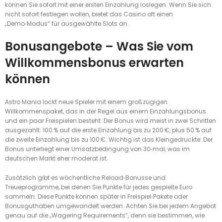
können Sie sofort mit einer ersten Einzahlung loslegen. Wenn Sie sich
nicht sofort festlegen wollen, bietet das Casino oft einen
„Demo‑Modus“ für ausgewählte Slots an.
Bonusangebote – Was Sie vom
Willkommensbonus erwarten
können
Astro Mania lockt neue Spieler mit einem großzügigen
Willkommenspaket, das in der Regel aus einem Einzahlungsbonus
und ein paar Freispielen besteht. Der Bonus wird meist in zwei Schritten
ausgezahlt: 100 % auf die erste Einzahlung bis zu 200 €, plus 50 % auf
die zweite Einzahlung bis zu 100 €. Wichtig ist das Kleingedruckte: Der
Bonus unterliegt einer Umsatzbedingung von 30‑mal, was im
deutschen Markt eher moderat ist.
Zusätzlich gibt es wöchentliche Reload‑Bonusse und
Treueprogramme, bei denen Sie Punkte für jedes gespielte Euro
sammeln. Diese Punkte können später in Freispiel‑Pakete oder
Bonusguthaben umgewandelt werden. Achten Sie bei jedem Angebot
genau auf die „Wagering Requirements“, denn sie bestimmen, wie