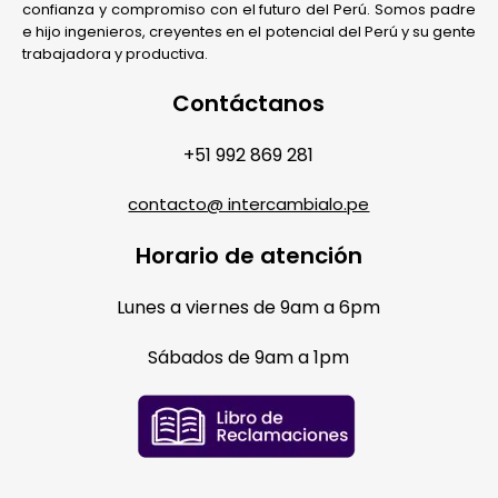
confianza y compromiso con el futuro del Perú. Somos padre
e hijo ingenieros, creyentes en el potencial del Perú y su gente
trabajadora y productiva.
Contáctanos
+51 992 869 281
contacto@ intercambialo.pe
Horario de atención
Lunes a viernes de 9am a 6pm
Sábados de 9am a 1pm