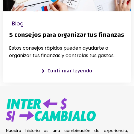
Blog
5 consejos para organizar tus finanzas
Estos consejos rápidos pueden ayudarte a
organizar tus finanzas y controlas tus gastos.
Continuar leyendo
Nuestra historia es una combinación de experiencia,