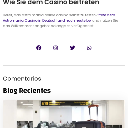
Wie Sie dem Casino beitreten
Bereit, das astro mania online casino selbst zu testen?
trete dem
Astromania Casino in Deutschland noch heute bei
und nutzen Sie
das Willkommensangebot, solange es verfügbar ist.
Comentarios
Blog Recientes