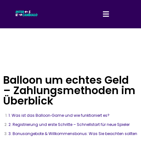
Balloon um echtes Geld
– Zahlungsmethoden im
Überblick
1. Was ist das Balloon‑Game und wie funktioniert es?
2. Registrierung und erste Schritte – Schnellstart für neue Spieler
3. Bonusangebote & Willkommensbonus: Was Sie beachten sollten