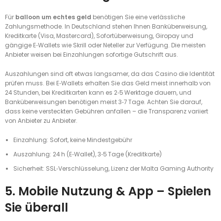
Für
balloon um echtes geld
benötigen Sie eine verlässliche
Zahlungsmethode. In Deutschland stehen Ihnen Banküberweisung,
Kreditkarte (Visa, Mastercard), Sofortüberweisung, Giropay und
gängige E‑Wallets wie Skrill oder Neteller zur Verfügung. Die meisten
Anbieter weisen bei Einzahlungen sofortige Gutschrift aus.
Auszahlungen sind oft etwas langsamer, da das Casino die Identität
prüfen muss. Bei E‑Wallets erhalten Sie das Geld meist innerhalb von
24 Stunden, bei Kreditkarten kann es 2‑5 Werktage dauern, und
Banküberweisungen benötigen meist 3‑7 Tage. Achten Sie darauf,
dass keine versteckten Gebühren anfallen – die Transparenz variiert
von Anbieter zu Anbieter.
Einzahlung: Sofort, keine Mindestgebühr
Auszahlung: 24 h (E‑Wallet), 3‑5 Tage (Kreditkarte)
Sicherheit: SSL‑Verschlüsselung, Lizenz der Malta Gaming Authority
5. Mobile Nutzung & App – Spielen
Sie überall