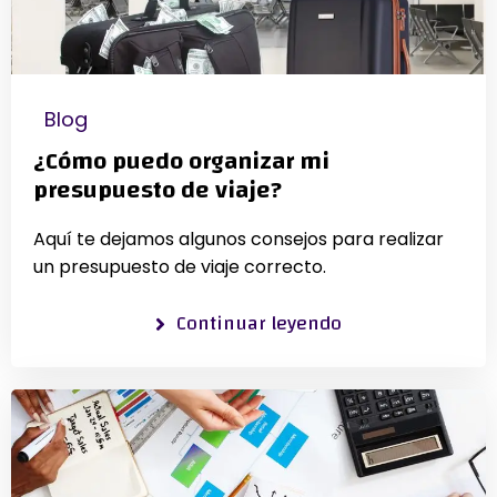
Blog
¿Cómo puedo organizar mi
presupuesto de viaje?
Aquí te dejamos algunos consejos para realizar
un presupuesto de viaje correcto.
Continuar leyendo