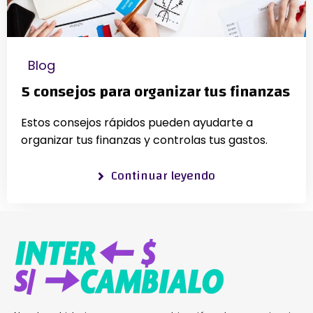
Blog
5 consejos para organizar tus finanzas
Estos consejos rápidos pueden ayudarte a
organizar tus finanzas y controlas tus gastos.
Continuar leyendo