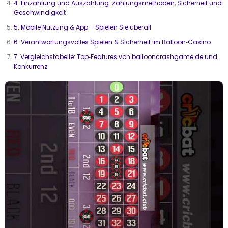
4. Einzahlung und Auszahlung: Zahlungsmethoden, Sicherheit und
Geschwindigkeit
5. Mobile Nutzung & App – Spielen Sie überall
6. Verantwortungsvolles Spielen & Sicherheit im Balloon‑Casino
7. Vergleichstabelle: Top‑Features von ballooncrashgame.de und
Konkurrenz