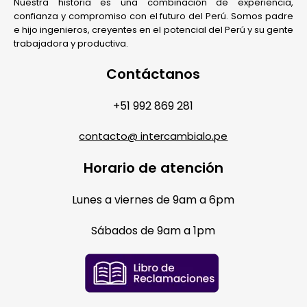
Nuestra historia es una combinación de experiencia,
confianza y compromiso con el futuro del Perú. Somos padre
e hijo ingenieros, creyentes en el potencial del Perú y su gente
trabajadora y productiva.
Contáctanos
+51 992 869 281
contacto@ intercambialo.pe
Horario de atención
Lunes a viernes de 9am a 6pm
Sábados de 9am a 1pm