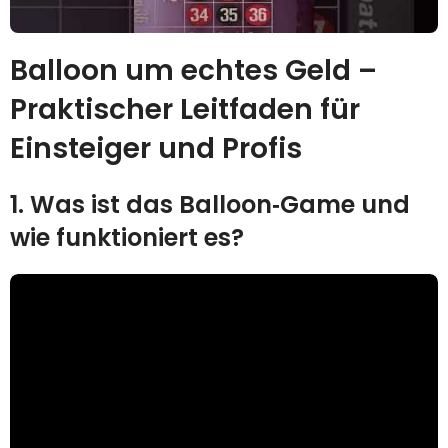
Balloon um echtes Geld –
Praktischer Leitfaden für
Einsteiger und Profis
1. Was ist das Balloon‑Game und
wie funktioniert es?