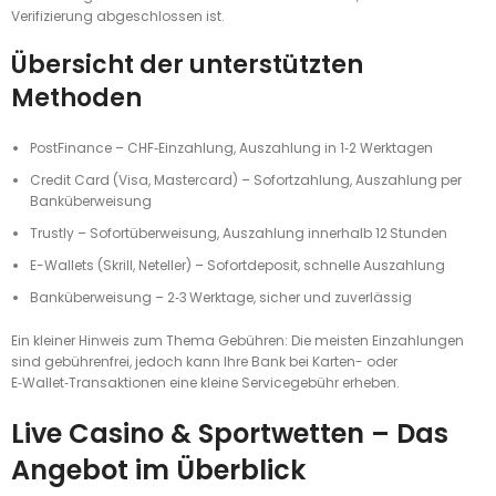
Verifizierung abgeschlossen ist.
Übersicht der unterstützten
Methoden
PostFinance – CHF‑Einzahlung, Auszahlung in 1‑2 Werktagen
Credit Card (Visa, Mastercard) – Sofortzahlung, Auszahlung per
Banküberweisung
Trustly – Sofortüberweisung, Auszahlung innerhalb 12 Stunden
E-Wallets (Skrill, Neteller) – Sofortdeposit, schnelle Auszahlung
Banküberweisung – 2‑3 Werktage, sicher und zuverlässig
Ein kleiner Hinweis zum Thema Gebühren: Die meisten Einzahlungen
sind gebührenfrei, jedoch kann Ihre Bank bei Karten- oder
E‑Wallet‑Transaktionen eine kleine Servicegebühr erheben.
Live Casino & Sportwetten – Das
Angebot im Überblick