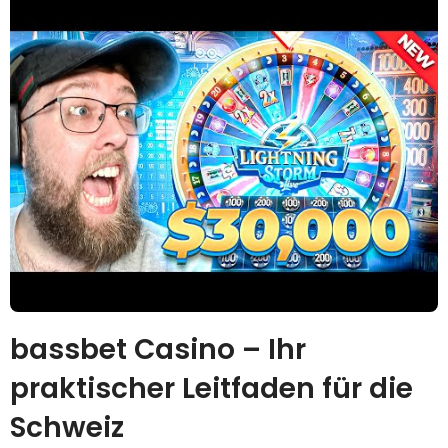
bassbet Casino – Ihr
praktischer Leitfaden für die
Schweiz