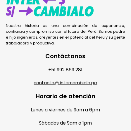
Nuestra historia es una combinación de experiencia,
confianza y compromiso con el futuro del Perú. Somos padre
e hijo ingenieros, creyentes en el potencial del Perú y su gente
trabajadora y productiva.
Contáctanos
+51 992 869 281
contacto@ intercambialo.pe
Horario de atención
Lunes a viernes de 9am a 6pm
Sábados de 9am a 1pm