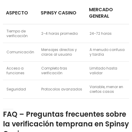
MERCADO
ASPECTO
SPINSY CASINO
GENERAL
Tiempo de
2-4 horas promedio
24-72 horas
verificación
Mensajes directos y
A menudo confusa
Comunicación
claros al usuario
y tardía
Acceso a
Completo tras
Limitado hasta
funciones
verificación
validar
Variable, menor en
Seguridad
Protocolos avanzados
ciertos casos
FAQ – Preguntas frecuentes sobre
la verificación temprana en Spinsy