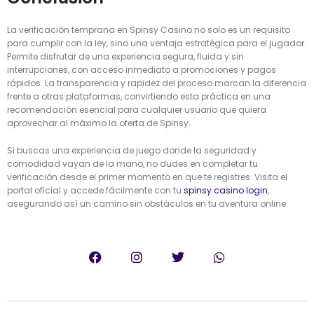
La verificación temprana en Spinsy Casino no solo es un requisito
para cumplir con la ley, sino una ventaja estratégica para el jugador.
Permite disfrutar de una experiencia segura, fluida y sin
interrupciones, con acceso inmediato a promociones y pagos
rápidos. La transparencia y rapidez del proceso marcan la diferencia
frente a otras plataformas, convirtiendo esta práctica en una
recomendación esencial para cualquier usuario que quiera
aprovechar al máximo la oferta de Spinsy.
Si buscas una experiencia de juego donde la seguridad y
comodidad vayan de la mano, no dudes en completar tu
verificación desde el primer momento en que te registres. Visita el
portal oficial y accede fácilmente con tu
spinsy casino login
,
asegurando así un camino sin obstáculos en tu aventura online.