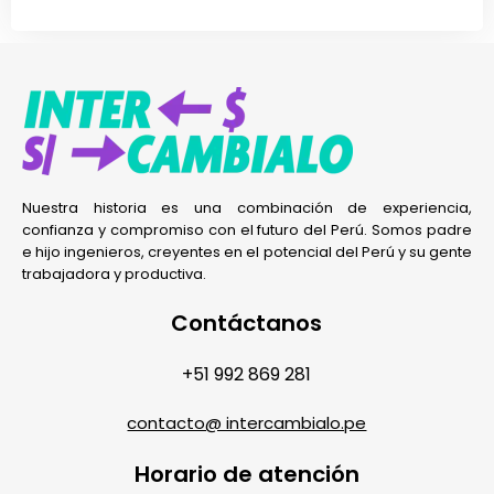
Nuestra historia es una combinación de experiencia,
confianza y compromiso con el futuro del Perú. Somos padre
e hijo ingenieros, creyentes en el potencial del Perú y su gente
trabajadora y productiva.
Contáctanos
+51 992 869 281
contacto@ intercambialo.pe
Horario de atención