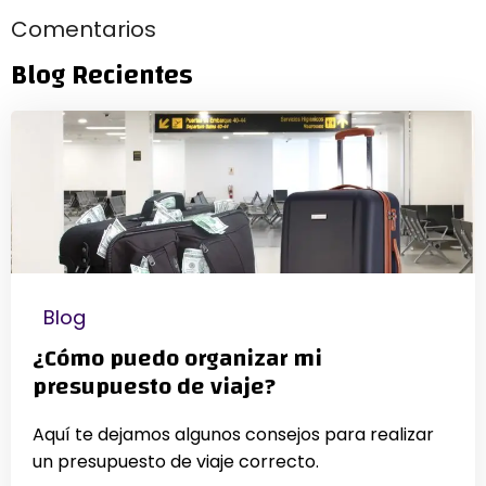
Comentarios
Blog Recientes
Blog
¿Cómo puedo organizar mi
presupuesto de viaje?
Aquí te dejamos algunos consejos para realizar
un presupuesto de viaje correcto.