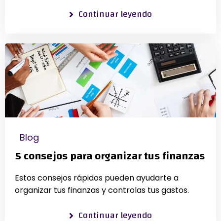
Continuar leyendo
Blog
5 consejos para organizar tus finanzas
Estos consejos rápidos pueden ayudarte a
organizar tus finanzas y controlas tus gastos.
Continuar leyendo