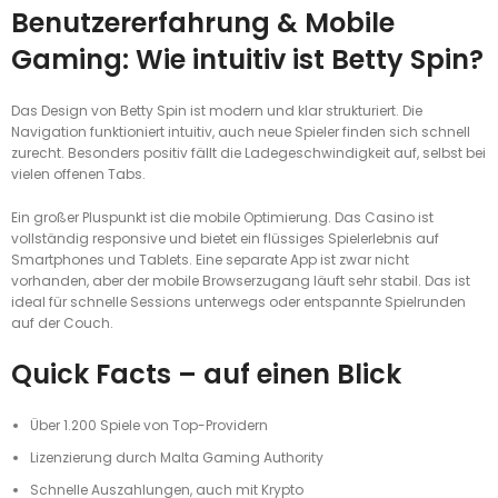
Benutzererfahrung & Mobile
Gaming: Wie intuitiv ist Betty Spin?
Das Design von Betty Spin ist modern und klar strukturiert. Die
Navigation funktioniert intuitiv, auch neue Spieler finden sich schnell
zurecht. Besonders positiv fällt die Ladegeschwindigkeit auf, selbst bei
vielen offenen Tabs.
Ein großer Pluspunkt ist die mobile Optimierung. Das Casino ist
vollständig responsive und bietet ein flüssiges Spielerlebnis auf
Smartphones und Tablets. Eine separate App ist zwar nicht
vorhanden, aber der mobile Browserzugang läuft sehr stabil. Das ist
ideal für schnelle Sessions unterwegs oder entspannte Spielrunden
auf der Couch.
Quick Facts – auf einen Blick
Über 1.200 Spiele von Top-Providern
Lizenzierung durch Malta Gaming Authority
Schnelle Auszahlungen, auch mit Krypto