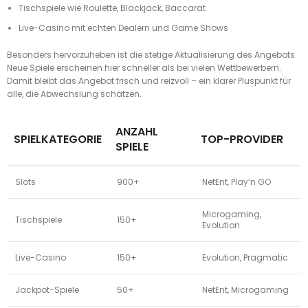
Tischspiele wie Roulette, Blackjack, Baccarat
Live-Casino mit echten Dealern und Game Shows
Besonders hervorzuheben ist die stetige Aktualisierung des Angebots.
Neue Spiele erscheinen hier schneller als bei vielen Wettbewerbern.
Damit bleibt das Angebot frisch und reizvoll – ein klarer Pluspunkt für
alle, die Abwechslung schätzen.
ANZAHL
SPIELKATEGORIE
TOP-PROVIDER
SPIELE
Slots
900+
NetEnt, Play’n GO
Microgaming,
Tischspiele
150+
Evolution
Live-Casino
150+
Evolution, Pragmatic
Jackpot-Spiele
50+
NetEnt, Microgaming