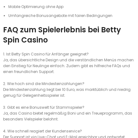
Mobile Optimierung ohne App
Umfangreiche Bonusangebote mit fairen Bedingungen
FAQ zum Spielerlebnis bei Betty
Spin Casino
1. Ist Betty Spin Casino für Anfänger geeignet?
Ja, das übersichtliche Design und die verständlichen Menüs machen
den Einstieg für Neulinge einfach. Zudem gibt es hilfreiche FAQs und
einen freundlichen Support.
2. Wie hoch sind die Mindesteinzahlungen?
Die Mindesteinzahlung liegt bei 10 Euro, was marktüblich und niedrig
genug für Gelegenheitsspieler ist.
3. Gibt es eine Bonuswelt für Stammspieler?
Ja, das Casino bietet regelmäßig Boni und ein Treueprogramm, das
besonders Vielspieler belohnt.
4. Wie schnell reagiert der Kundenservice?
Der Support ist via Live-Chat und E-Mail erreichbar und antwortet