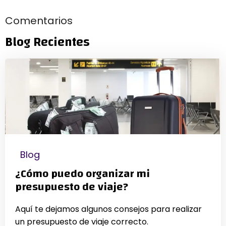
Comentarios
Blog Recientes
Blog
¿Cómo puedo organizar mi
presupuesto de viaje?
Aquí te dejamos algunos consejos para realizar
un presupuesto de viaje correcto.