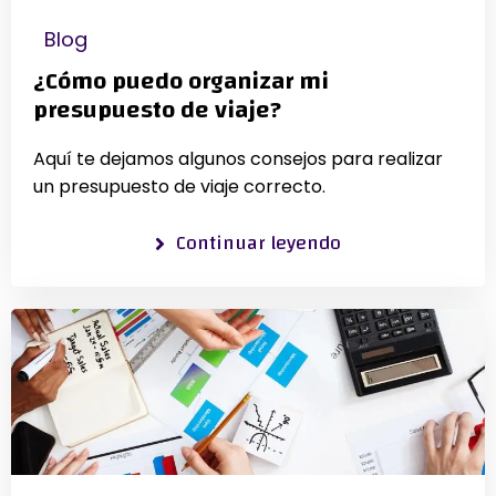
Blog
¿Cómo puedo organizar mi
presupuesto de viaje?
Aquí te dejamos algunos consejos para realizar
un presupuesto de viaje correcto.
Continuar leyendo