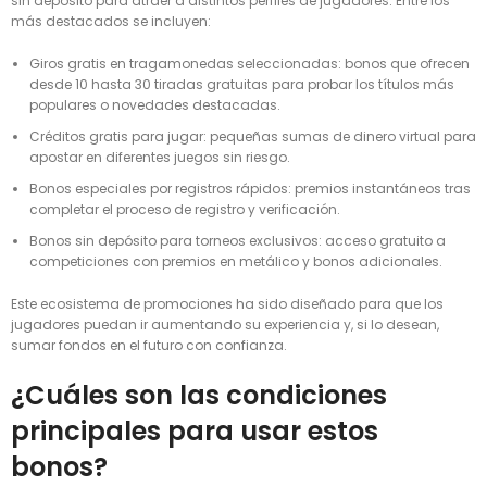
sin depósito para atraer a distintos perfiles de jugadores. Entre los
más destacados se incluyen:
Giros gratis en tragamonedas seleccionadas: bonos que ofrecen
desde 10 hasta 30 tiradas gratuitas para probar los títulos más
populares o novedades destacadas.
Créditos gratis para jugar: pequeñas sumas de dinero virtual para
apostar en diferentes juegos sin riesgo.
Bonos especiales por registros rápidos: premios instantáneos tras
completar el proceso de registro y verificación.
Bonos sin depósito para torneos exclusivos: acceso gratuito a
competiciones con premios en metálico y bonos adicionales.
Este ecosistema de promociones ha sido diseñado para que los
jugadores puedan ir aumentando su experiencia y, si lo desean,
sumar fondos en el futuro con confianza.
¿Cuáles son las condiciones
principales para usar estos
bonos?