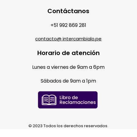
Contáctanos
+51 992 869 281
contacto@ intercambialo.pe
Horario de atención
Lunes a viernes de 9am a 6pm
Sábados de 9am a 1pm
© 2023 Todos los derechos reservados.