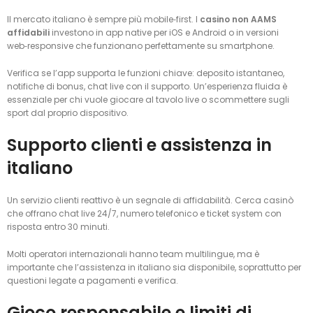
Il mercato italiano è sempre più mobile‑first. I
casino non AAMS
affidabili
investono in app native per iOS e Android o in versioni
web‑responsive che funzionano perfettamente su smartphone.
Verifica se l’app supporta le funzioni chiave: deposito istantaneo,
notifiche di bonus, chat live con il supporto. Un’esperienza fluida è
essenziale per chi vuole giocare al tavolo live o scommettere sugli
sport dal proprio dispositivo.
Supporto clienti e assistenza in
italiano
Un servizio clienti reattivo è un segnale di affidabilità. Cerca casinò
che offrano chat live 24/7, numero telefonico e ticket system con
risposta entro 30 minuti.
Molti operatori internazionali hanno team multilingue, ma è
importante che l’assistenza in italiano sia disponibile, soprattutto per
questioni legate a pagamenti e verifica.
Gioco responsabile e limiti di