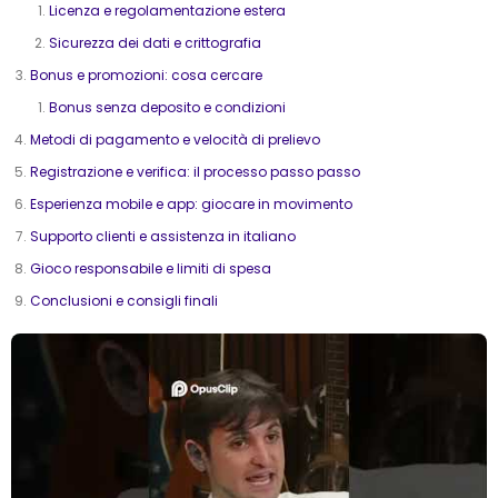
Licenza e regolamentazione estera
Sicurezza dei dati e crittografia
Bonus e promozioni: cosa cercare
Bonus senza deposito e condizioni
Metodi di pagamento e velocità di prelievo
Registrazione e verifica: il processo passo passo
Esperienza mobile e app: giocare in movimento
Supporto clienti e assistenza in italiano
Gioco responsabile e limiti di spesa
Conclusioni e consigli finali