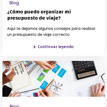
Blog
¿Cómo puedo organizar mi
presupuesto de viaje?
Aquí te dejamos algunos consejos para realizar
un presupuesto de viaje correcto.
Continuar leyendo
Blog