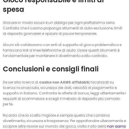
spesa
Giocare in modo sicuro è un obbligo per ogni piattaforma seria.
Controlla che il casino proponga strumenti di auto‑esclusione, limiti
di deposito giornalieri e opzioni di pause temporanee.
Alcuni siti collaborano con enti di supporto al gioco problematico e
forniscono link a linee telefoniche di aiuto. Usare questi strumenti è
fondamentale per mantenere il divertimento sotto controllo.
Conclusioni e consigli finali
Se sei alla ricerca di
casino non AAMS affidabili
, focalizzati su
licenza riconosciuta, sicurezza dei dati, velocità di pagamento e
supporto in italiano. Confronta le offerte di bonus, leggi attentamente i
requisiti di scommessa e scegli il metodo di deposito più comodo
per te.
Ricorda che la scelta migliore è sempre quella che combina
divertimento, sicurezza e trasparenza. Per approfondire ulteriormente e
scoprire altre risorse sul mondo del gioco, visita il sito della
non aams