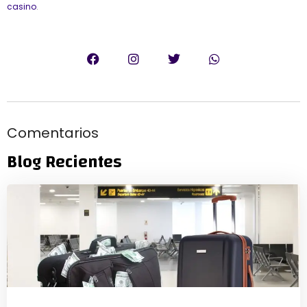
casino
.
Comentarios
Blog Recientes