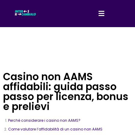
Casino non AAMS
affidabili: guida passo
passo per licenza, bonus
e prelievi
Perché considerare i casino non AAMS?
Come valutare l’affidabilità di un casino non AAMS