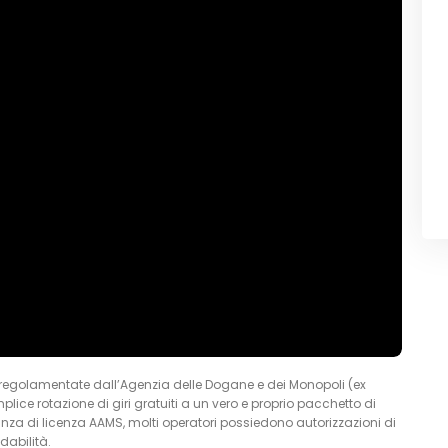
n regolamentate dall’Agenzia delle Dogane e dei Monopoli (ex
ice rotazione di giri gratuiti a un vero e proprio pacchetto di
anza di licenza AAMS, molti operatori possiedono autorizzazioni di
dabilità.