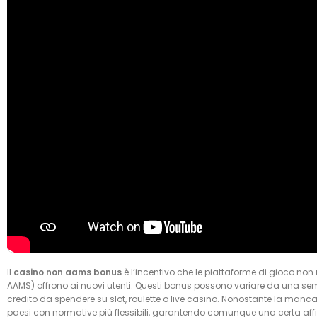
Il
casino non aams bonus
è l’incentivo che le piattaforme di gioco no
AAMS) offrono ai nuovi utenti. Questi bonus possono variare da una sempl
credito da spendere su slot, roulette o live casino. Nonostante la manc
paesi con normative più flessibili, garantendo comunque una certa affi