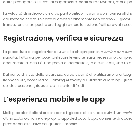
carte prepagate o sistemi di pagamento locali come MyBank, molto popol
La velocità di prelievo è un altro punto critico. I casinò con licenza of
dal metodo scelto. Le carte di credito solitamente richiedono 2‑3 giorni l
transazione entro poche ore. Leggi sempre la sezione “withdrawal speed
Registrazione, verifica e sicurezza
La procedura di registrazione su un sito che propone un
casino non aa
nascita. Tuttavia, per poter prelevare le vincite, sarà necessario completar
documento d’identità, una prova di domicilio e, in alcuni casi, una foto 
Dal punto di vista della sicurezza, cerca casinò che utilizzano la crittogr
riconosciute, come Malta Gaming Authority o Curacao eGaming. Queste li
dei dati personali, riducendo il rischio di frodi.
L’esperienza mobile e le app
Molti giocatori italiani preferiscono il gioco dal cellulare, quindi un
casi
ottimizzata o una vera e propria app dedicata. L’app consente di acced
promozioni esclusive per gli utenti mobile.