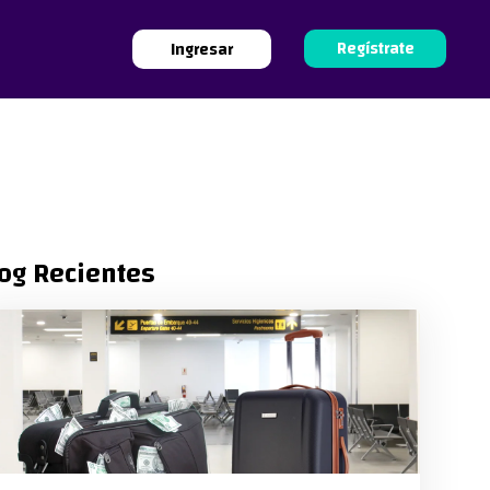
Regístrate
Ingresar
og Recientes