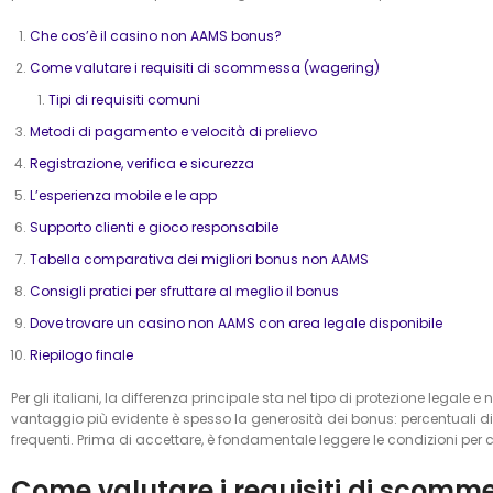
Che cos’è il casino non AAMS bonus?
Come valutare i requisiti di scommessa (wagering)
Tipi di requisiti comuni
Metodi di pagamento e velocità di prelievo
Registrazione, verifica e sicurezza
L’esperienza mobile e le app
Supporto clienti e gioco responsabile
Tabella comparativa dei migliori bonus non AAMS
Consigli pratici per sfruttare al meglio il bonus
Dove trovare un casino non AAMS con area legale disponibile
Riepilogo finale
Per gli italiani, la differenza principale sta nel tipo di protezione legale e 
vantaggio più evidente è spesso la generosità dei bonus: percentuali di
frequenti. Prima di accettare, è fondamentale leggere le condizioni per cap
Come valutare i requisiti di scom