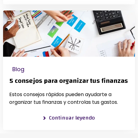
Blog
5 consejos para organizar tus finanzas
Estos consejos rápidos pueden ayudarte a
organizar tus finanzas y controlas tus gastos.
Continuar leyendo