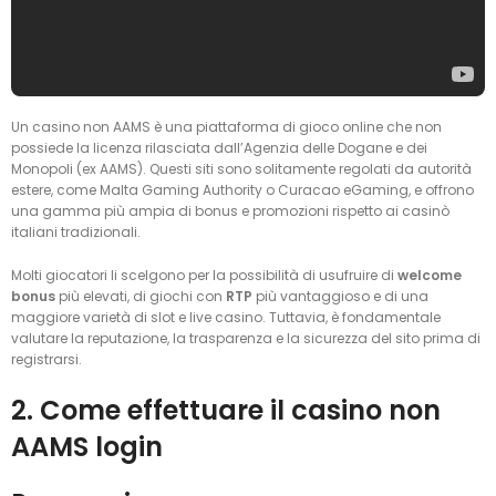
Un casino non AAMS è una piattaforma di gioco online che non
possiede la licenza rilasciata dall’Agenzia delle Dogane e dei
Monopoli (ex AAMS). Questi siti sono solitamente regolati da autorità
estere, come Malta Gaming Authority o Curacao eGaming, e offrono
una gamma più ampia di bonus e promozioni rispetto ai casinò
italiani tradizionali.
Molti giocatori li scelgono per la possibilità di usufruire di
welcome
bonus
più elevati, di giochi con
RTP
più vantaggioso e di una
maggiore varietà di slot e live casino. Tuttavia, è fondamentale
valutare la reputazione, la trasparenza e la sicurezza del sito prima di
registrarsi.
2. Come effettuare il casino non
AAMS login