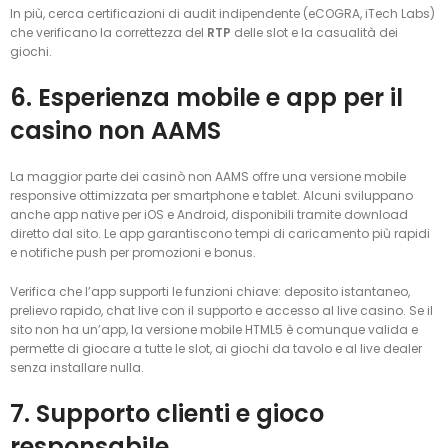
In più, cerca certificazioni di audit indipendente (eCOGRA, iTech Labs)
che verificano la correttezza del
RTP
delle slot e la casualità dei
giochi.
6. Esperienza mobile e app per il
casino non AAMS
La maggior parte dei casinò non AAMS offre una versione mobile
responsive ottimizzata per smartphone e tablet. Alcuni sviluppano
anche app native per iOS e Android, disponibili tramite download
diretto dal sito. Le app garantiscono tempi di caricamento più rapidi
e notifiche push per promozioni e bonus.
Verifica che l’app supporti le funzioni chiave: deposito istantaneo,
prelievo rapido, chat live con il supporto e accesso al live casino. Se il
sito non ha un’app, la versione mobile HTML5 è comunque valida e
permette di giocare a tutte le slot, ai giochi da tavolo e al live dealer
senza installare nulla.
7. Supporto clienti e gioco
responsabile