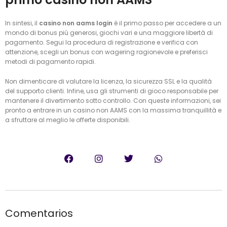
In sintesi, il
casino non aams login
è il primo passo per accedere a un
mondo di bonus più generosi, giochi vari e una maggiore libertà di
pagamento. Segui la procedura di registrazione e verifica con
attenzione, scegli un bonus con wagering ragionevole e preferisci
metodi di pagamento rapidi.
Non dimenticare di valutare la licenza, la sicurezza SSL e la qualità
del supporto clienti. Infine, usa gli strumenti di gioco responsabile per
mantenere il divertimento sotto controllo. Con queste informazioni, sei
pronto a entrare in un casino non AAMS con la massima tranquillità e
a sfruttare al meglio le offerte disponibili.
Comentarios