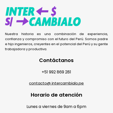
Nuestra historia es una combinación de experiencia,
confianza y compromiso con el futuro del Perú. Somos padre
e hijo ingenieros, creyentes en el potencial del Perú y su gente
trabajadora y productiva.
Contáctanos
+51 992 869 281
contacto@ intercambialo.pe
Horario de atención
Lunes a viernes de 9am a 6pm