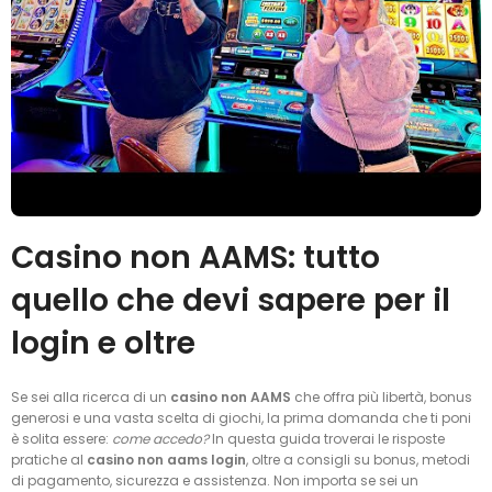
Casino non AAMS: tutto
quello che devi sapere per il
login e oltre
Se sei alla ricerca di un
casino non AAMS
che offra più libertà, bonus
generosi e una vasta scelta di giochi, la prima domanda che ti poni
è solita essere:
come accedo?
In questa guida troverai le risposte
pratiche al
casino non aams login
, oltre a consigli su bonus, metodi
di pagamento, sicurezza e assistenza. Non importa se sei un