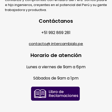
e hijo ingenieros, creyentes en el potencial del Perú y su gente
trabajadora y productiva.
Contáctanos
+51 992 869 281
contacto@ intercambialo.pe
Horario de atención
Lunes a viernes de 9am a 6pm
Sábados de 9am a 1pm