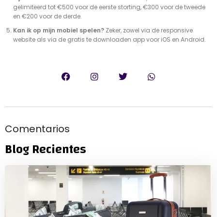
gelimiteerd tot €500 voor de eerste storting, €300 voor de tweede
en €200 voor de derde.
Kan ik op mijn mobiel spelen?
Zeker, zowel via de responsive
website als via de gratis te downloaden app voor iOS en Android.
Comentarios
Blog Recientes