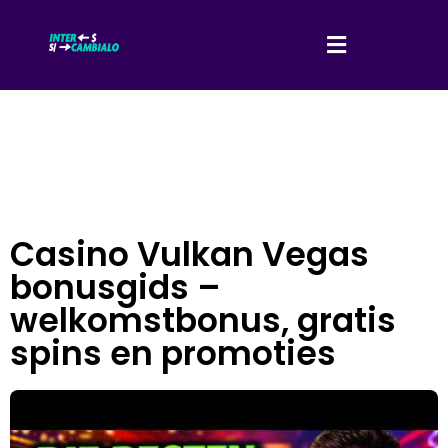
Casino Vulkan Vegas
bonusgids –
welkomstbonus, gratis
spins en promoties