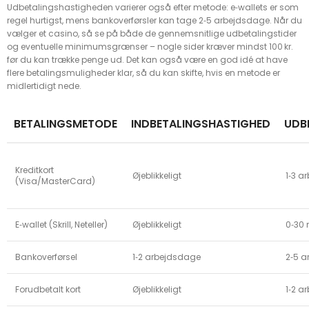
Udbetalingshastigheden varierer også efter metode: e‑wallets er som
regel hurtigst, mens bankoverførsler kan tage 2‑5 arbejdsdage. Når du
vælger et casino, så se på både de gennemsnitlige udbetalingstider
og eventuelle minimumsgrænser – nogle sider kræver mindst 100 kr.
før du kan trække penge ud. Det kan også være en god idé at have
flere betalingsmuligheder klar, så du kan skifte, hvis en metode er
midlertidigt nede.
BETALINGSMETODE
INDBETALINGSHASTIGHED
UDB
Kreditkort
Øjeblikkeligt
1‑3 a
(Visa/MasterCard)
E‑wallet (Skrill, Neteller)
Øjeblikkeligt
0‑30 
Bankoverførsel
1‑2 arbejdsdage
2‑5 
Forudbetalt kort
Øjeblikkeligt
1‑2 a