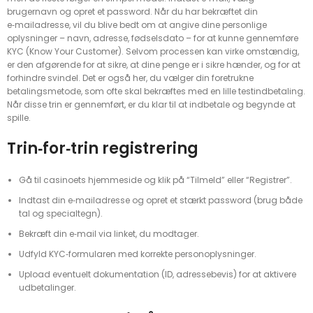
brugernavn og opret et password. Når du har bekræftet din
e‑mailadresse, vil du blive bedt om at angive dine personlige
oplysninger – navn, adresse, fødselsdato – for at kunne gennemføre
KYC (Know Your Customer). Selvom processen kan virke omstændig,
er den afgørende for at sikre, at dine penge er i sikre hænder, og for at
forhindre svindel. Det er også her, du vælger din foretrukne
betalingsmetode, som ofte skal bekræftes med en lille testindbetaling.
Når disse trin er gennemført, er du klar til at indbetale og begynde at
spille.
Trin‑for‑trin registrering
Gå til casinoets hjemmeside og klik på “Tilmeld” eller “Registrer”.
Indtast din e‑mailadresse og opret et stærkt password (brug både
tal og specialtegn).
Bekræft din e‑mail via linket, du modtager.
Udfyld KYC‑formularen med korrekte personoplysninger.
Upload eventuelt dokumentation (ID, adressebevis) for at aktivere
udbetalinger.