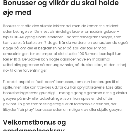
Bonusser og vilkår du skal holde
øje med
Bonusser er ofte den største lokkemad, men de kommer sjældent
uden betingelser. De mest almindelige krav er omsætningskrav –
typisk 30‑40 gange bonusbeløbet – samt tidsbegrænsninger, som
kan være så korte som 7 dage. Når du vurderer en bonus, bør du også
kigge på, om der er begrænsninger på spil, der tæller mod
omsætningen, for eksempel at slots tæller 100 % mens bordspil kun
tæller 10 %. Derudover kan nogle casinoer have en maksimal
udbetalingsgrænse på bonusgevinster, så du skal sikre, at den er høj
nok til dine forventninger.
Et andet aspekt er “soft‑cash” bonusser, som kun kan bruges til at
spille, men ikke kan trækkes ud, før du har opfyldt kravene. Læs altid
bonusbetingelserne grundigt – mange gange gemmer der sig ekstra
gebyrer på ind- eller udbetalinger, som kan spise en del af din
gevinst. En god tommelfingerregel er at foretrække casinoer, der
tilbyder “fair play” bonusser uden urimelige krav eller skjulte gebyrer.
Velkomstbonus og