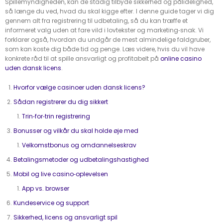
Spillemyndigheden, kan de stadig tilbyde sikkerhed og pålidelighed,
så længe du ved, hvad du skal kigge efter. I denne guide tager vi dig
gennem alt fra registrering til udbetaling, så du kan træffe et
informeret valg uden at fare vild i lovtekster og marketing‑snak. Vi
forklarer også, hvordan du undgår de mest almindelige faldgruber,
som kan koste dig både tid og penge. Læs videre, hvis du vil have
konkrete råd til at spille ansvarligt og profitabelt på
online casino
uden dansk licens
.
Hvorfor vælge casinoer uden dansk licens?
Sådan registrerer du dig sikkert
Trin‑for‑trin registrering
Bonusser og vilkår du skal holde øje med
Velkomstbonus og omdannelseskrav
Betalingsmetoder og udbetalingshastighed
Mobil og live casino‑oplevelsen
App vs. browser
Kundeservice og support
Sikkerhed, licens og ansvarligt spil