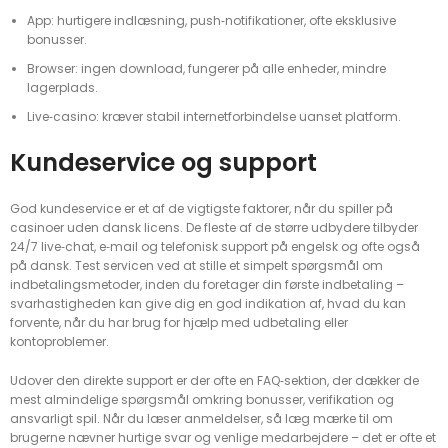
App: hurtigere indlæsning, push‑notifikationer, ofte eksklusive
bonusser.
Browser: ingen download, fungerer på alle enheder, mindre
lagerplads.
Live‑casino: kræver stabil internetforbindelse uanset platform.
Kundeservice og support
God kundeservice er et af de vigtigste faktorer, når du spiller på
casinoer uden dansk licens. De fleste af de større udbydere tilbyder
24/7 live‑chat, e‑mail og telefonisk support på engelsk og ofte også
på dansk. Test servicen ved at stille et simpelt spørgsmål om
indbetalingsmetoder, inden du foretager din første indbetaling –
svarhastigheden kan give dig en god indikation af, hvad du kan
forvente, når du har brug for hjælp med udbetaling eller
kontoproblemer.
Udover den direkte support er der ofte en FAQ‑sektion, der dækker de
mest almindelige spørgsmål omkring bonusser, verifikation og
ansvarligt spil. Når du læser anmeldelser, så læg mærke til om
brugerne nævner hurtige svar og venlige medarbejdere – det er ofte et