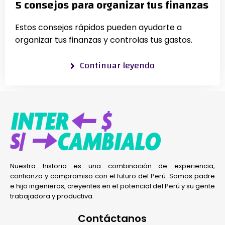
5 consejos para organizar tus finanzas
Estos consejos rápidos pueden ayudarte a
organizar tus finanzas y controlas tus gastos.
Continuar leyendo
Nuestra historia es una combinación de experiencia,
confianza y compromiso con el futuro del Perú. Somos padre
e hijo ingenieros, creyentes en el potencial del Perú y su gente
trabajadora y productiva.
Contáctanos