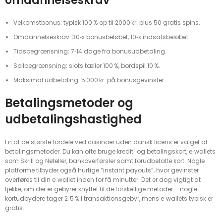
omdannelseskrav
Velkomstbonus: typisk 100 % op til 2000 kr. plus 50 gratis spins.
Omdannelseskrav: 30‑x bonusbeløbet, 10‑x indsatsbeløbet.
Tidsbegrænsning: 7‑14 dage fra bonusudbetaling.
Spilbegrænsning: slots tæller 100 %, bordspil 10 %.
Maksimal udbetaling: 5 000 kr. på bonusgevinster.
Betalingsmetoder og
udbetalingshastighed
En af de største fordele ved casinoer uden dansk licens er valget af
betalingsmetoder. Du kan ofte bruge kredit‑ og betalingskort, e‑wallets
som Skrill og Neteller, bankoverførsler samt forudbetalte kort. Nogle
platforme tilbyder også hurtige “instant payouts”, hvor gevinster
overføres til din e‑wallet inden for få minutter. Det er dog vigtigt at
tjekke, om der er gebyrer knyttet til de forskellige metoder – nogle
kortudbydere tager 2‑5 % i transaktionsgebyr, mens e‑wallets typisk er
gratis.