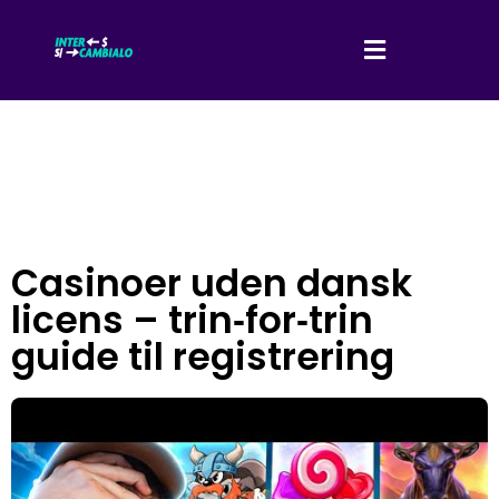
Casinoer uden dansk
licens – trin‑for‑trin
guide til registrering