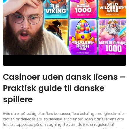
Casinoer uden dansk licens –
Praktisk guide til danske
spillere
Hvis du er på udkig efter flere bonusser, flere betalingsmuligheder eller
blot en anderledes spilleoplevelse, er casinoer uden dansk licens ofte
første stoppested på din søgning. Selvom de ikke er reguleret af