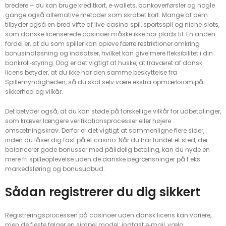
bredere – du kan bruge kreditkort, e‑wallets, bankoverførsler og nogle
gange også alternative metoder som skrabet kort. Mange af dem
tilbyder også en bred vifte af live‑casino‑spil, sportsspil og niche‑slots,
som danske licenserede casinoer måske ikke har plads til. En anden
fordel er, at du som spiller kan opleve færre restriktioner omkring
bonusindløsning og indsatser, hvilket kan give mere fleksibilitet i din
bankroll‑styring. Dog er det vigtigt at huske, at fraværet af dansk
licens betyder, at du ikke har den samme beskyttelse fra
Spillemyndigheden, så du skal selv være ekstra opmærksom på
sikkerhed og vilkår.
Det betyder også, at du kan støde på forskellige vilkår for udbetalinger,
som kræver længere verifikationsprocesser eller højere
omsætningskrav. Derfor er det vigtigt at sammenligne flere sider,
inden du låser dig fast på ét casino. Når du har fundet et sted, der
balancerer gode bonusser med pålidelig betaling, kan du nyde en
mere fri spilleoplevelse uden de danske begrænsninger på f.eks.
markedsføring og bonusudbud.
Sådan registrerer du dig sikkert
Registreringsprocessen på casinoer uden dansk licens kan variere,
men de fleste følger en simpel model: indtast e‑mail, vælg