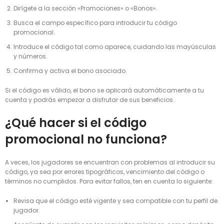
Dirígete a la sección «Promociones» o «Bonos».
Busca el campo específico para introducir tu código
promocional.
Introduce el código tal como aparece, cuidando las mayúsculas
y números.
Confirma y activa el bono asociado.
Si el código es válido, el bono se aplicará automáticamente a tu
cuenta y podrás empezar a disfrutar de sus beneficios.
¿Qué hacer si el código
promocional no funciona?
A veces, los jugadores se encuentran con problemas al introducir su
código, ya sea por errores tipográficos, vencimiento del código o
términos no cumplidos. Para evitar fallos, ten en cuenta lo siguiente:
Revisa que el código esté vigente y sea compatible con tu perfil de
jugador.