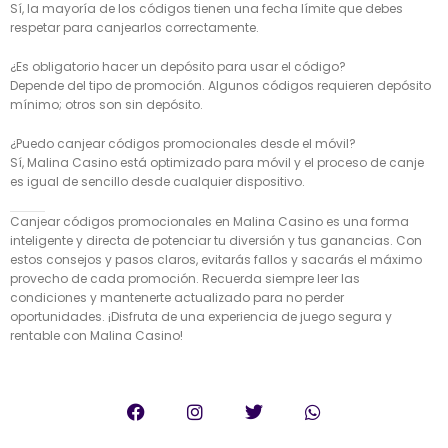
Sí, la mayoría de los códigos tienen una fecha límite que debes
respetar para canjearlos correctamente.
¿Es obligatorio hacer un depósito para usar el código?
Depende del tipo de promoción. Algunos códigos requieren depósito
mínimo; otros son sin depósito.
¿Puedo canjear códigos promocionales desde el móvil?
Sí, Malina Casino está optimizado para móvil y el proceso de canje
es igual de sencillo desde cualquier dispositivo.
Canjear códigos promocionales en Malina Casino es una forma
inteligente y directa de potenciar tu diversión y tus ganancias. Con
estos consejos y pasos claros, evitarás fallos y sacarás el máximo
provecho de cada promoción. Recuerda siempre leer las
condiciones y mantenerte actualizado para no perder
oportunidades. ¡Disfruta de una experiencia de juego segura y
rentable con Malina Casino!