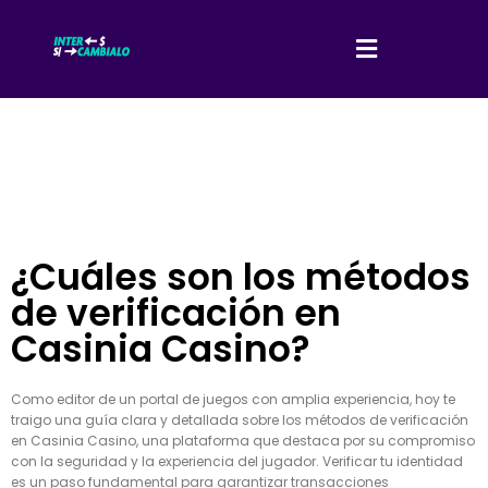
¿Cuáles son los métodos
de verificación en
Casinia Casino?
Como editor de un portal de juegos con amplia experiencia, hoy te
traigo una guía clara y detallada sobre los métodos de verificación
en Casinia Casino, una plataforma que destaca por su compromiso
con la seguridad y la experiencia del jugador. Verificar tu identidad
es un paso fundamental para garantizar transacciones