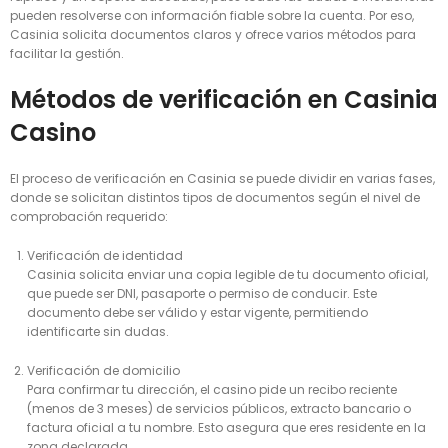
pueden resolverse con información fiable sobre la cuenta. Por eso,
Casinia solicita documentos claros y ofrece varios métodos para
facilitar la gestión.
Métodos de verificación en Casinia
Casino
El proceso de verificación en Casinia se puede dividir en varias fases,
donde se solicitan distintos tipos de documentos según el nivel de
comprobación requerido:
Verificación de identidad
Casinia solicita enviar una copia legible de tu documento oficial,
que puede ser DNI, pasaporte o permiso de conducir. Este
documento debe ser válido y estar vigente, permitiendo
identificarte sin dudas.
Verificación de domicilio
Para confirmar tu dirección, el casino pide un recibo reciente
(menos de 3 meses) de servicios públicos, extracto bancario o
factura oficial a tu nombre. Esto asegura que eres residente en la
zona declarada.