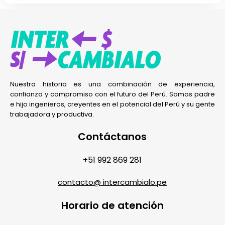
Nuestra historia es una combinación de experiencia,
confianza y compromiso con el futuro del Perú. Somos padre
e hijo ingenieros, creyentes en el potencial del Perú y su gente
trabajadora y productiva.
Contáctanos
+51 992 869 281
contacto@ intercambialo.pe
Horario de atención