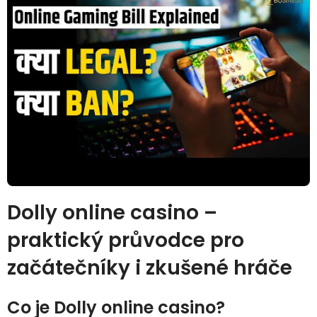
Dolly online casino –
praktický průvodce pro
začátečníky i zkušené hráče
Co je Dolly online casino?