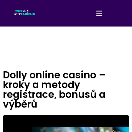
Dolly online casino –
kroky a metody
registrace, bonusů a
výběrů