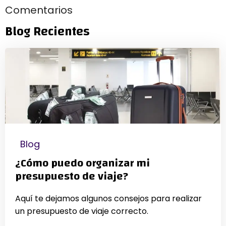
Comentarios
Blog Recientes
Blog
¿Cómo puedo organizar mi
presupuesto de viaje?
Aquí te dejamos algunos consejos para realizar
un presupuesto de viaje correcto.