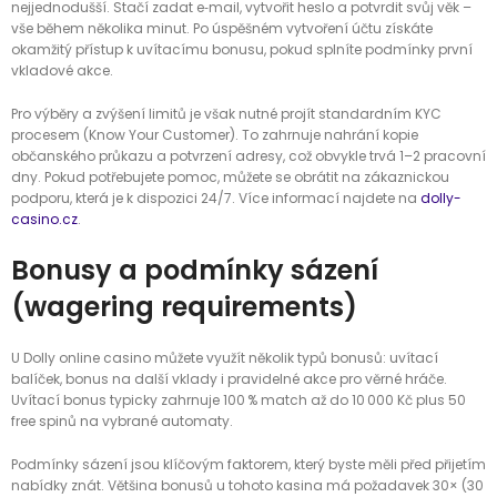
nejjednodušší. Stačí zadat e‑mail, vytvořit heslo a potvrdit svůj věk –
vše během několika minut. Po úspěšném vytvoření účtu získáte
okamžitý přístup k uvítacímu bonusu, pokud splníte podmínky první
vkladové akce.
Pro výběry a zvýšení limitů je však nutné projít standardním KYC
procesem (Know Your Customer). To zahrnuje nahrání kopie
občanského průkazu a potvrzení adresy, což obvykle trvá 1–2 pracovní
dny. Pokud potřebujete pomoc, můžete se obrátit na zákaznickou
podporu, která je k dispozici 24/7. Více informací najdete na
dolly-
casino.cz
.
Bonusy a podmínky sázení
(wagering requirements)
U Dolly online casino můžete využít několik typů bonusů: uvítací
balíček, bonus na další vklady i pravidelné akce pro věrné hráče.
Uvítací bonus typicky zahrnuje 100 % match až do 10 000 Kč plus 50
free spinů na vybrané automaty.
Podmínky sázení jsou klíčovým faktorem, který byste měli před přijetím
nabídky znát. Většina bonusů u tohoto kasina má požadavek 30× (30