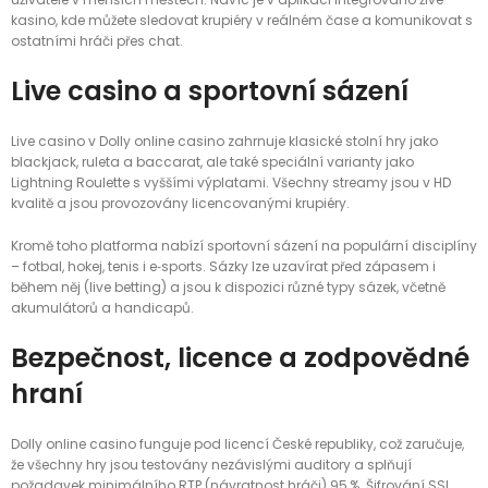
kasino, kde můžete sledovat krupiéry v reálném čase a komunikovat s
ostatními hráči přes chat.
Live casino a sportovní sázení
Live casino v Dolly online casino zahrnuje klasické stolní hry jako
blackjack, ruleta a baccarat, ale také speciální varianty jako
Lightning Roulette s vyššími výplatami. Všechny streamy jsou v HD
kvalitě a jsou provozovány licencovanými krupiéry.
Kromě toho platforma nabízí sportovní sázení na populární disciplíny
– fotbal, hokej, tenis i e‑sports. Sázky lze uzavírat před zápasem i
během něj (live betting) a jsou k dispozici různé typy sázek, včetně
akumulátorů a handicapů.
Bezpečnost, licence a zodpovědné
hraní
Dolly online casino funguje pod licencí České republiky, což zaručuje,
že všechny hry jsou testovány nezávislými auditory a splňují
požadavek minimálního RTP (návratnost hráči) 95 %. Šifrování SSL