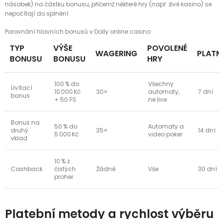
násobek) na částku bonusu, přičemž některé hry (např. živé kasino) se
nepočítají do splnění.
Porovnání hlavních bonusů v Dolly online casino
TYP
VÝŠE
POVOLENÉ
WAGERING
PLAT
BONUSU
BONUSU
HRY
100 % do
Všechny
Uvítací
10 000 Kč
30×
automaty,
7 dní
bonus
+ 50 FS
ne live
Bonus na
50 % do
Automaty a
druhý
35×
14 dní
5 000 Kč
video poker
vklad
10 % z
Cashback
čistých
Žádné
Vše
30 dní
proher
Platební metody a rychlost výběru