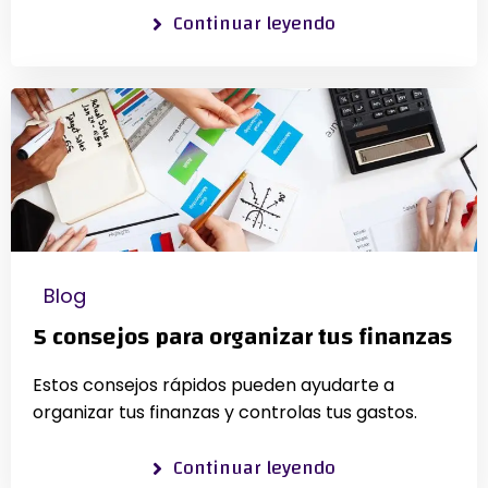
Continuar leyendo
Blog
5 consejos para organizar tus finanzas
Estos consejos rápidos pueden ayudarte a
organizar tus finanzas y controlas tus gastos.
Continuar leyendo