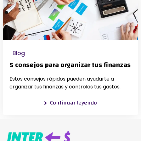
Blog
5 consejos para organizar tus finanzas
Estos consejos rápidos pueden ayudarte a
organizar tus finanzas y controlas tus gastos.
Continuar leyendo