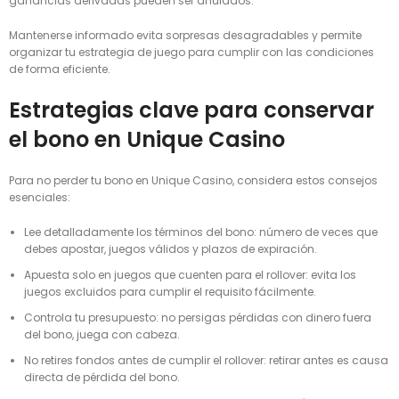
ganancias derivadas pueden ser anulados.
Mantenerse informado evita sorpresas desagradables y permite
organizar tu estrategia de juego para cumplir con las condiciones
de forma eficiente.
Estrategias clave para conservar
el bono en Unique Casino
Para no perder tu bono en Unique Casino, considera estos consejos
esenciales:
Lee detalladamente los términos del bono: número de veces que
debes apostar, juegos válidos y plazos de expiración.
Apuesta solo en juegos que cuenten para el rollover: evita los
juegos excluidos para cumplir el requisito fácilmente.
Controla tu presupuesto: no persigas pérdidas con dinero fuera
del bono, juega con cabeza.
No retires fondos antes de cumplir el rollover: retirar antes es causa
directa de pérdida del bono.