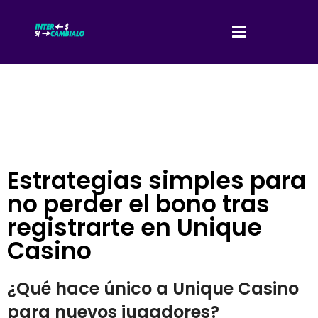
Estrategias simples para
no perder el bono tras
registrarte en Unique
Casino
¿Qué hace único a Unique Casino
para nuevos jugadores?