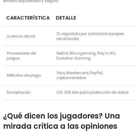
entorno equilibrado y seguro.
CARACTERÍSTICA
DETALLE
Sí, regulada por autoridad europea
Licencia oficial
reconocida
Proveedores de
NetEnt, Microgaming, Play’n GO,
juegos
Evolution Gaming
Visa, Mastercard, PayPal,
Métodos de pago
criptomonedas
Encriptación
SSL 256 bits para protección de datos
¿Qué dicen los jugadores? Una
mirada crítica a las opiniones