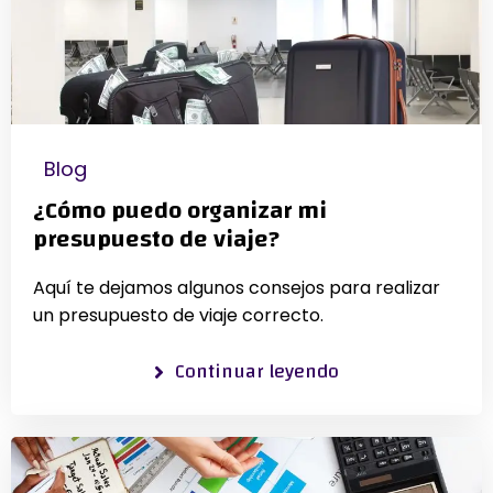
Blog
¿Cómo puedo organizar mi
presupuesto de viaje?
Aquí te dejamos algunos consejos para realizar
un presupuesto de viaje correcto.
Continuar leyendo