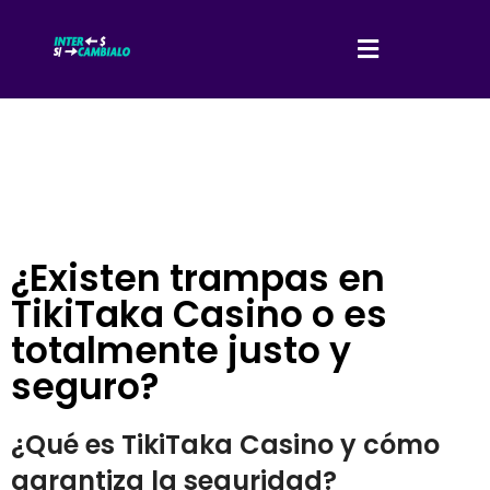
¿Existen trampas en
TikiTaka Casino o es
totalmente justo y
seguro?
¿Qué es TikiTaka Casino y cómo
garantiza la seguridad?