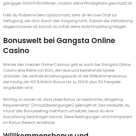
gängigen DSGVO‑Richtlinien, sodass deine Privatsphäre geschützt ist.
Falls du Probleme beim Upload hast, steht dir ein Live‑Chat zur
Verfügung, der dich durch den Vorgang führt. Sobald die Verifizierung
abgeschlossen ist, kannst du sofort deine erste Einzahlung tätigen.
Bonuswelt bei Gangsta Online
Casino
Wie bei den meisten Online‑Casinos gibt es auch bei Gangsta Online
Casino eine Reihe von Boni, die neue und bestehende Spieler
anlocken. Der zentrale Anziehungspunkt ist der Willkommensbonus,
der häufig als 100 % Match‑Bonus bis zu 200 € plus 50 Freispiele
angeboten wird.
Wichtig zu wissen ist, dass jeder Bonus an bestimmte „Wagering
Requirements“ (Umsatzbedingungen) geknüpft ist. Das bedeutet, du
musst den Bonusbetrag mehrfach umsetzen, bevor du eine
Auszahlung beantragen kannst. Diese Bedingungen sind transparent
im Bonus‑Bereich einsehbar.
Willkommensbonus und