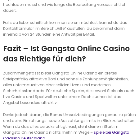
hochladen musst und wie lange die Bearbeitung voraussichtlich
dauert.
Falls du lieber schriftlich kommunizieren möchtest, kannst du das
Kontaktformular im Bereich „Hilfe“ ausfüllen; du bekommst dann
innerhalb von 24 Stunden eine Antwort per E‑Mail.
Fazit – Ist Gangsta Online Casino
das Richtige für dich?
Zusammengefasst bietet Gangsta Online Casino ein breites
Spielportfolio, attraktive Boni und schnelle Zahlungsmöglichkeiten,
alles untermauert von einer soliden Lizenz und modernen
Sicherheitsstandards. Für deutsche Spieler, die sowohl Slots als auch
Live‑Casino und Sportwetten unter einem Dach suchen, ist das
Angebot besonders attraktiv.
Denke jedoch daran, die Bonus‑Umsatzbedingungen genau zu prüfen
und deine Einzahlungs‑ sowie Auszahlungslimits im Blick zu behalten.
Wenn du das alles berücksichtigt hast, steht deinem Start im
Gangsta Online Casino nichts mehr im Wege –
spiele bei Gangsta
Cadsino Deutschland
.