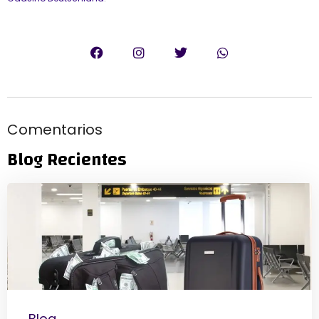
Comentarios
Blog Recientes
Blog