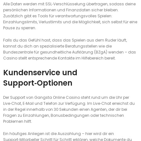
Alle Daten werden mit SSL‑Verschlüsselung übertragen, sodass deine
persönlichen Informationen und Finanzdaten sicher bleiben.
Zusätzlich gibt es Tools für verantwortungsvolles Spielen:
Einzahlungslimits, Verlustlimits und die Möglichkeit, sich selbst für eine
Pause zu sperren.
Falls du das Gefühl hast, dass das Spielen aus dem Ruder läuft,
kannst du dich an spezialisierte Beratungsstellen wie die
Bundeszentrale für gesundheitliche Aufklärung (BZgA) wenden – das
Casino stellt entsprechende Kontakte im Hilfebereich bereit.
Kundenservice und
Support‑Optionen
Der Support von Gangsta Online Casino steht rund um die Uhr per
Live‑Chat, E‑Mail und Telefon zur Verfügung. Im Live‑Chat erreichst du
in der Regel innerhalb von 30 Sekunden einen Agenten, der dir bei
Fragen zu Einzahlungen, Bonusbedingungen oder technischen
Problemen hilft.
Ein häufiges Anliegen ist die Auszahlung – hier wird dir ein
Support‑Mitarbeiter Schritt für Schritt erklären, welche Dokumente du