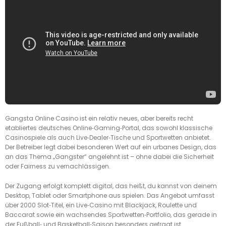
Gangsta Online Casino ist ein relativ neues, aber bereits recht
etabliertes deutsches Online‑Gaming‑Portal, das sowohl klassische
Casinospiele als auch Live‑Dealer‑Tische und Sportwetten anbietet.
Der Betreiber legt dabei besonderen Wert auf ein urbanes Design, das
an das Thema „Gangster“ angelehnt ist – ohne dabei die Sicherheit
oder Fairness zu vernachlässigen.
Der Zugang erfolgt komplett digital, das heißt, du kannst von deinem
Desktop, Tablet oder Smartphone aus spielen. Das Angebot umfasst
über 2000 Slot‑Titel, ein Live‑Casino mit Blackjack, Roulette und
Baccarat sowie ein wachsendes Sportwetten‑Portfolio, das gerade in
der Fußball‑ und Basketball‑Saison besonders gefragt ist.