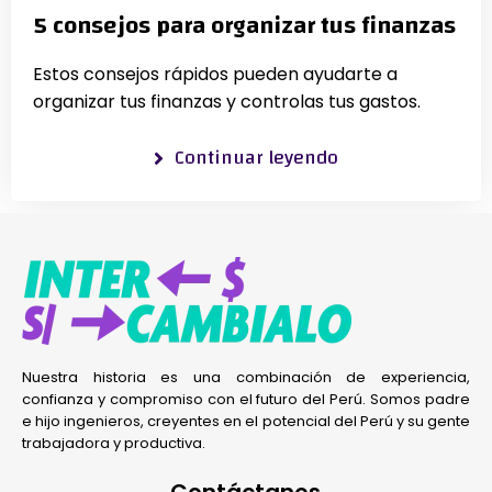
5 consejos para organizar tus finanzas
Estos consejos rápidos pueden ayudarte a
organizar tus finanzas y controlas tus gastos.
Continuar leyendo
Nuestra historia es una combinación de experiencia,
confianza y compromiso con el futuro del Perú. Somos padre
e hijo ingenieros, creyentes en el potencial del Perú y su gente
trabajadora y productiva.
Contáctanos