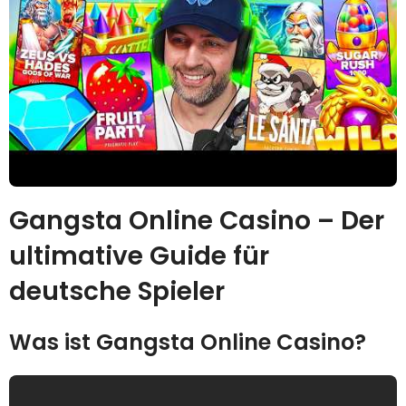
Gangsta Online Casino – Der
ultimative Guide für
deutsche Spieler
Was ist Gangsta Online Casino?