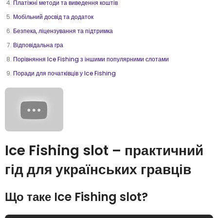
Платіжні методи та виведення коштів
Мобільний досвід та додаток
Безпека, ліцензування та підтримка
Відповідальна гра
Порівняння Ice Fishing з іншими популярними слотами
Поради для початківців у Ice Fishing
Ice Fishing slot – практичний
гід для українських гравців
Що таке Ice Fishing slot?