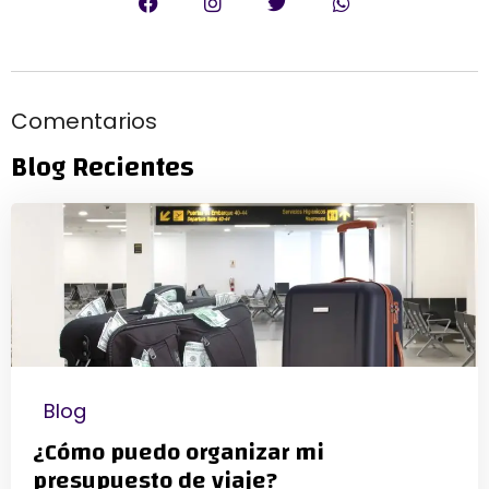
Comentarios
Blog Recientes
Blog
¿Cómo puedo organizar mi
presupuesto de viaje?