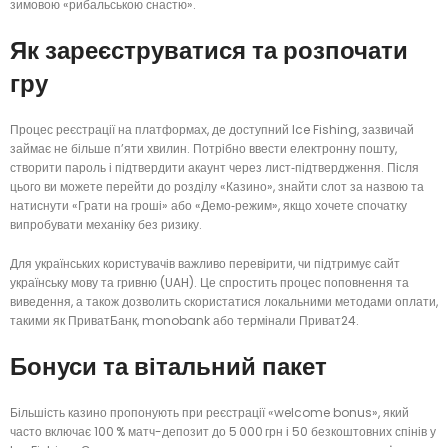
зимовою «рибальською снастю».
Як зареєструватися та розпочати
гру
Процес реєстрації на платформах, де доступний Ice Fishing, зазвичай
займає не більше п’яти хвилин. Потрібно ввести електронну пошту,
створити пароль і підтвердити акаунт через лист‑підтвердження. Після
цього ви можете перейти до розділу «Казино», знайти слот за назвою та
натиснути «Грати на гроші» або «Демо‑режим», якщо хочете спочатку
випробувати механіку без ризику.
Для українських користувачів важливо перевірити, чи підтримує сайт
українську мову та гривню (UAH). Це спростить процес поповнення та
виведення, а також дозволить скористатися локальними методами оплати,
такими як ПриватБанк, monobank або термінали Приват24.
Бонуси та вітальний пакет
Більшість казино пропонують при реєстрації «welcome bonus», який
часто включає 100 % матч-депозит до 5 000 грн і 50 безкоштовних спінів у