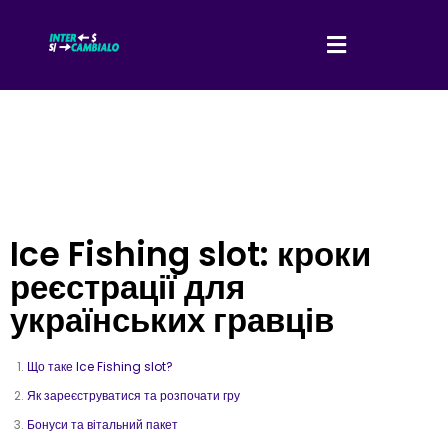
Ice Fishing slot: кроки
реєстрації для
українських гравців
Що таке Ice Fishing slot?
Як зареєструватися та розпочати гру
Бонуси та вітальний пакет