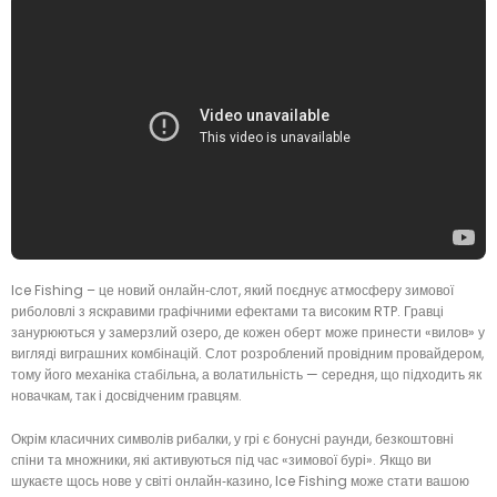
Ice Fishing – це новий онлайн‑слот, який поєднує атмосферу зимової
риболовлі з яскравими графічними ефектами та високим RTP. Гравці
занурюються у замерзлий озеро, де кожен оберт може принести «вилов» у
вигляді виграшних комбінацій. Слот розроблений провідним провайдером,
тому його механіка стабільна, а волатильність — середня, що підходить як
новачкам, так і досвідченим гравцям.
Окрім класичних символів рибалки, у грі є бонусні раунди, безкоштовні
спіни та множники, які активуються під час «зимової бурі». Якщо ви
шукаєте щось нове у світі онлайн‑казино, Ice Fishing може стати вашою