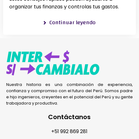
organizar tus finanzas y controlas tus gastos.
Continuar leyendo
Nuestra historia es una combinación de experiencia,
confianza y compromiso con el futuro del Perú. Somos padre
e hijo ingenieros, creyentes en el potencial del Perú y su gente
trabajadora y productiva.
Contáctanos
+51 992 869 281