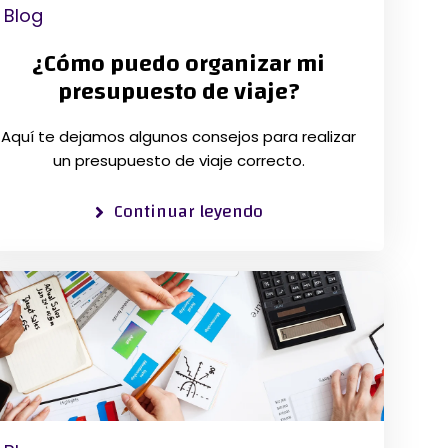
Blog
¿Cómo puedo organizar mi
presupuesto de viaje?
Aquí te dejamos algunos consejos para realizar
un presupuesto de viaje correcto.
Continuar leyendo