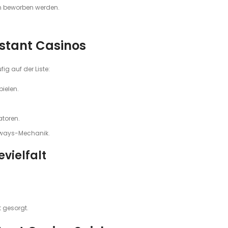
nen beworben werden.
nstant Casinos
g auf der Liste:
pielen.
atoren.
aways-Mechanik.
evielfalt
t gesorgt.