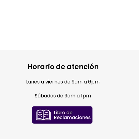
Horario de atención
Lunes a viernes de 9am a 6pm
Sábados de 9am a 1pm