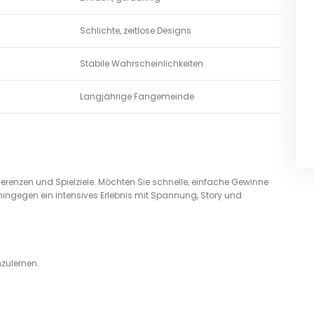
Schlichte, zeitlose Designs
Stabile Wahrscheinlichkeiten
Langjährige Fangemeinde
ferenzen und Spielziele. Möchten Sie schnelle, einfache Gewinne
hingegen ein intensives Erlebnis mit Spannung, Story und
zulernen.