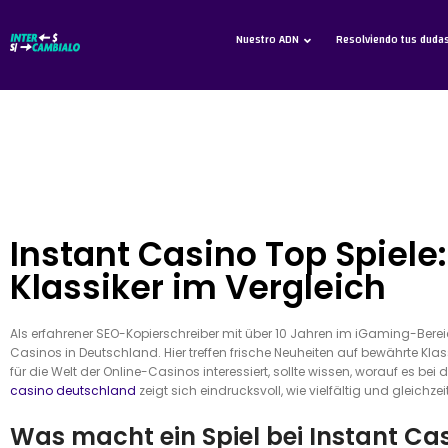
Nuestro ADN
Resolviendo tus duda
Instant Casino Top Spiele
Klassiker im Vergleich
Als erfahrener SEO-Kopierschreiber mit über 10 Jahren im iGaming-Bereic
Casinos in Deutschland. Hier treffen frische Neuheiten auf bewährte Klass
für die Welt der Online-Casinos interessiert, sollte wissen, worauf es be
casino deutschland
zeigt sich eindrucksvoll, wie vielfältig und gleichz
Was macht ein Spiel bei Instant Ca