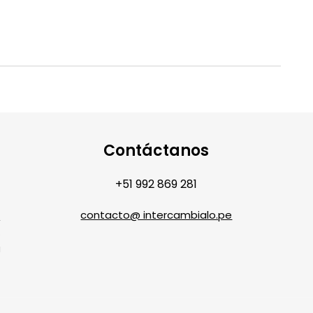
Contáctanos
+51 992 869 281
contacto@ intercambialo.pe
,
s
ú