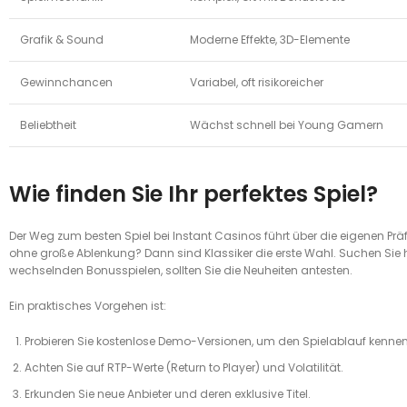
Grafik & Sound
Moderne Effekte, 3D-Elemente
Gewinnchancen
Variabel, oft risikoreicher
Beliebtheit
Wächst schnell bei Young Gamern
Wie finden Sie Ihr perfektes Spiel?
Der Weg zum besten Spiel bei Instant Casinos führt über die eigenen Prä
ohne große Ablenkung? Dann sind Klassiker die erste Wahl. Suchen Sie 
wechselnden Bonusspielen, sollten Sie die Neuheiten antesten.
Ein praktisches Vorgehen ist:
Probieren Sie kostenlose Demo-Versionen, um den Spielablauf kennen
Achten Sie auf RTP-Werte (Return to Player) und Volatilität.
Erkunden Sie neue Anbieter und deren exklusive Titel.