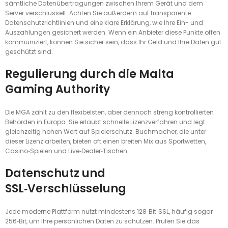
sämtliche Datenübertragungen zwischen Ihrem Gerät und dem
Server verschlüsselt. Achten Sie außerdem auf transparente
Datenschutzrichtlinien und eine klare Erklärung, wie Ihre Ein- und
Auszahlungen gesichert werden. Wenn ein Anbieter diese Punkte offen
kommuniziert, können Sie sicher sein, dass Ihr Geld und Ihre Daten gut
geschützt sind.
Regulierung durch die Malta
Gaming Authority
Die MGA zählt zu den flexibelsten, aber dennoch streng kontrollierten
Behörden in Europa. Sie erlaubt schnelle Lizenzverfahren und legt
gleichzeitig hohen Wert auf Spielerschutz. Buchmacher, die unter
dieser Lizenz arbeiten, bieten oft einen breiten Mix aus Sportwetten,
Casino‑Spielen und Live‑Dealer‑Tischen.
Datenschutz und
SSL‑Verschlüsselung
Jede moderne Plattform nutzt mindestens 128‑Bit‑SSL, häufig sogar
256‑Bit, um Ihre persönlichen Daten zu schützen. Prüfen Sie das