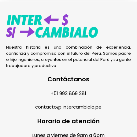
Nuestra historia es una combinación de experiencia,
confianza y compromiso con el futuro del Perú. Somos padre
e hijo ingenieros, creyentes en el potencial del Perú y su gente
trabajadora y productiva.
Contáctanos
+51 992 869 281
contacto@ intercambialo.pe
Horario de atención
Lunes a viernes de 9am a 6pm