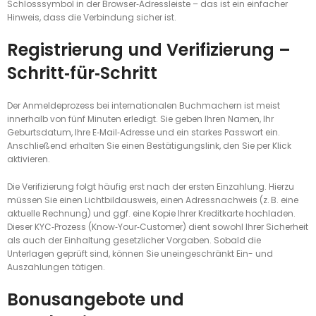
Schlosssymbol in der Browser‑Adressleiste – das ist ein einfacher
Hinweis, dass die Verbindung sicher ist.
Registrierung und Verifizierung –
Schritt‑für‑Schritt
Der Anmeldeprozess bei internationalen Buchmachern ist meist
innerhalb von fünf Minuten erledigt. Sie geben Ihren Namen, Ihr
Geburtsdatum, Ihre E‑Mail‑Adresse und ein starkes Passwort ein.
Anschließend erhalten Sie einen Bestätigungslink, den Sie per Klick
aktivieren.
Die Verifizierung folgt häufig erst nach der ersten Einzahlung. Hierzu
müssen Sie einen Lichtbildausweis, einen Adressnachweis (z. B. eine
aktuelle Rechnung) und ggf. eine Kopie Ihrer Kreditkarte hochladen.
Dieser KYC‑Prozess (Know‑Your‑Customer) dient sowohl Ihrer Sicherheit
als auch der Einhaltung gesetzlicher Vorgaben. Sobald die
Unterlagen geprüft sind, können Sie uneingeschränkt Ein- und
Auszahlungen tätigen.
Bonusangebote und