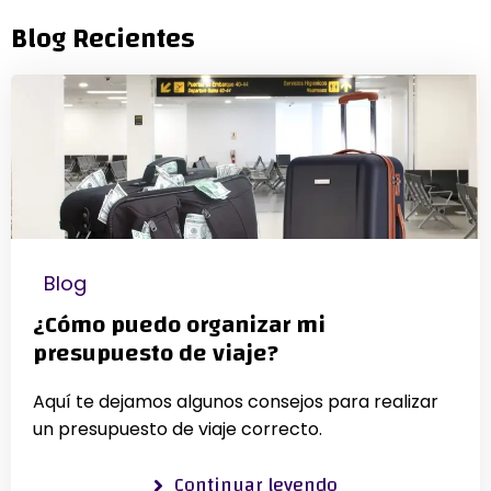
Blog Recientes
Blog
¿Cómo puedo organizar mi
presupuesto de viaje?
Aquí te dejamos algunos consejos para realizar
un presupuesto de viaje correcto.
Continuar leyendo