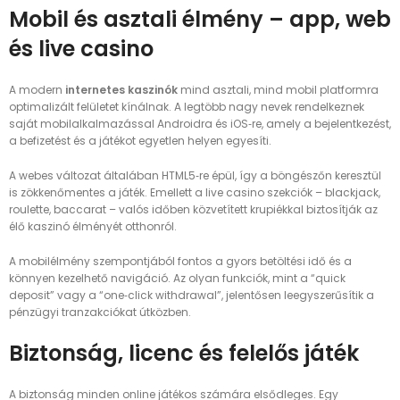
Mobil és asztali élmény – app, web
és live casino
A modern
internetes kaszinók
mind asztali, mind mobil platformra
optimalizált felületet kínálnak. A legtöbb nagy nevek rendelkeznek
saját mobilalkalmazással Androidra és iOS‑re, amely a bejelentkezést,
a befizetést és a játékot egyetlen helyen egyesíti.
A webes változat általában HTML5‑re épül, így a böngészőn keresztül
is zökkenőmentes a játék. Emellett a live casino szekciók – blackjack,
roulette, baccarat – valós időben közvetített krupiékkal biztosítják az
élő kaszinó élményét otthonról.
A mobilélmény szempontjából fontos a gyors betöltési idő és a
könnyen kezelhető navigáció. Az olyan funkciók, mint a “quick
deposit” vagy a “one‑click withdrawal”, jelentősen leegyszerűsítik a
pénzügyi tranzakciókat útközben.
Biztonság, licenc és felelős játék
A biztonság minden online játékos számára elsődleges. Egy