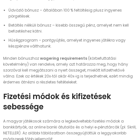
Üdvözlő bónusz – általában 100 % feltöltésig plusz ingyenes
pörgetések.
Betöltés nélküli bónusz – kisebb összegű pénz, amelyet nem kell
befizetéshez kötni.
Hűségprogram – pontgyűjtés, amelyet ingyenes játékra vagy
készpénzre válthatunk.
Minden bónuszhoz
wagering requirements
(körbefuttatási
követelmény) van rendelve, amely azt határozza meg, hogy hány
szorzóval kell megjátszani a nyert összeget, mielőtt kifizethetővé
válna. Ezek az értékek 20x‑től akár 40x‑ig is terjedhetnek, ezért mindig
érdemes átnézni a részletes feltételeket.
Fizetési módok és kifizetések
sebessége
A magyar játékosok számára a legkedveltebb fizetési módok a
bankkártyák, az online banki átutalás és a helyi e‑pénztárcák (pl. Skrill,
NETELLER). Az alábbi táblázatban összegyűjtöttük a leggyakoribb
módszerek főbb jellemzőit: