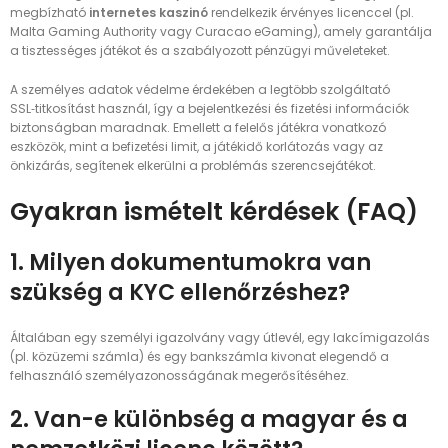
megbízható
internetes kaszinó
rendelkezik érvényes licenccel (pl.
Malta Gaming Authority vagy Curacao eGaming), amely garantálja
a tisztességes játékot és a szabályozott pénzügyi műveleteket.
A személyes adatok védelme érdekében a legtöbb szolgáltató
SSL‑titkosítást használ, így a bejelentkezési és fizetési információk
biztonságban maradnak. Emellett a felelős játékra vonatkozó
eszközök, mint a befizetési limit, a játékidő korlátozás vagy az
önkizárás, segítenek elkerülni a problémás szerencsejátékot.
Gyakran ismételt kérdések (FAQ)
1. Milyen dokumentumokra van
szükség a KYC ellenőrzéshez?
Általában egy személyi igazolvány vagy útlevél, egy lakcímigazolás
(pl. közüzemi számla) és egy bankszámla kivonat elegendő a
felhasználó személyazonosságának megerősítéséhez.
2. Van-e különbség a magyar és a