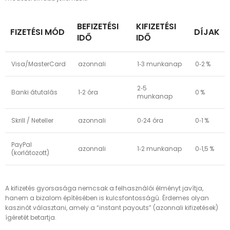
BEFIZETÉSI
KIFIZETÉSI
FIZETÉSI MÓD
DÍJAK
IDŐ
IDŐ
Visa/MasterCard
azonnali
1‑3 munkanap
0‑2 %
2‑5
Banki átutalás
1‑2 óra
0 %
munkanap
Skrill / Neteller
azonnali
0‑24 óra
0‑1 %
PayPal
azonnali
1‑2 munkanap
0‑1,5 %
(korlátozott)
A kifizetés gyorsasága nemcsak a felhasználói élményt javítja,
hanem a bizalom építésében is kulcsfontosságú. Érdemes olyan
kaszinót választani, amely a “instant payouts” (azonnali kifizetések)
ígéretét betartja.