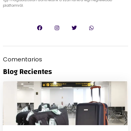
platformról.
Comentarios
Blog Recientes