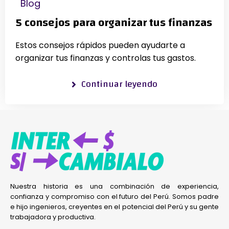
Blog
5 consejos para organizar tus finanzas
Estos consejos rápidos pueden ayudarte a
organizar tus finanzas y controlas tus gastos.
Continuar leyendo
Nuestra historia es una combinación de experiencia,
confianza y compromiso con el futuro del Perú. Somos padre
e hijo ingenieros, creyentes en el potencial del Perú y su gente
trabajadora y productiva.