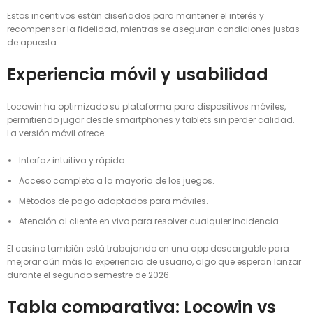
Estos incentivos están diseñados para mantener el interés y
recompensar la fidelidad, mientras se aseguran condiciones justas
de apuesta.
Experiencia móvil y usabilidad
Locowin ha optimizado su plataforma para dispositivos móviles,
permitiendo jugar desde smartphones y tablets sin perder calidad.
La versión móvil ofrece:
Interfaz intuitiva y rápida.
Acceso completo a la mayoría de los juegos.
Métodos de pago adaptados para móviles.
Atención al cliente en vivo para resolver cualquier incidencia.
El casino también está trabajando en una app descargable para
mejorar aún más la experiencia de usuario, algo que esperan lanzar
durante el segundo semestre de 2026.
Tabla comparativa: Locowin vs