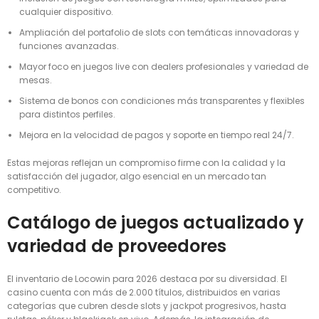
cualquier dispositivo.
Ampliación del portafolio de slots con temáticas innovadoras y
funciones avanzadas.
Mayor foco en juegos live con dealers profesionales y variedad de
mesas.
Sistema de bonos con condiciones más transparentes y flexibles
para distintos perfiles.
Mejora en la velocidad de pagos y soporte en tiempo real 24/7.
Estas mejoras reflejan un compromiso firme con la calidad y la
satisfacción del jugador, algo esencial en un mercado tan
competitivo.
Catálogo de juegos actualizado y
variedad de proveedores
El inventario de Locowin para 2026 destaca por su diversidad. El
casino cuenta con más de 2.000 títulos, distribuidos en varias
categorías que cubren desde slots y jackpot progresivos, hasta