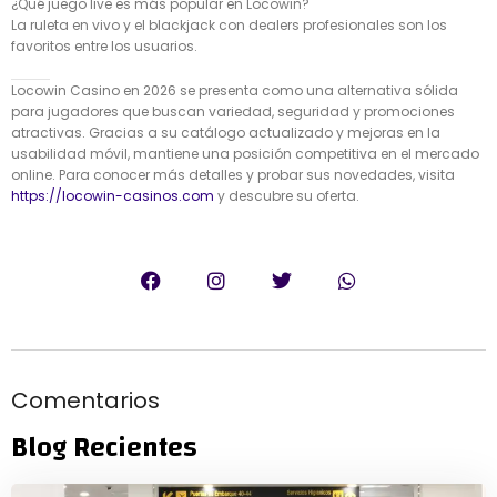
¿Qué juego live es más popular en Locowin?
La ruleta en vivo y el blackjack con dealers profesionales son los
favoritos entre los usuarios.
Locowin Casino en 2026 se presenta como una alternativa sólida
para jugadores que buscan variedad, seguridad y promociones
atractivas. Gracias a su catálogo actualizado y mejoras en la
usabilidad móvil, mantiene una posición competitiva en el mercado
online. Para conocer más detalles y probar sus novedades, visita
https://locowin-casinos.com
y descubre su oferta.
Comentarios
Blog Recientes