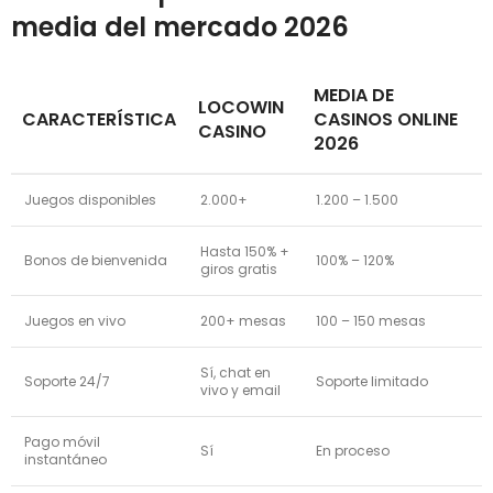
media del mercado 2026
MEDIA DE
LOCOWIN
CARACTERÍSTICA
CASINOS ONLINE
CASINO
2026
Juegos disponibles
2.000+
1.200 – 1.500
Hasta 150% +
Bonos de bienvenida
100% – 120%
giros gratis
Juegos en vivo
200+ mesas
100 – 150 mesas
Sí, chat en
Soporte 24/7
Soporte limitado
vivo y email
Pago móvil
Sí
En proceso
instantáneo