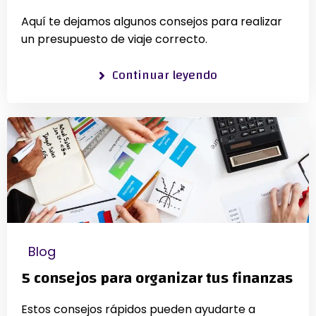
Aquí te dejamos algunos consejos para realizar
un presupuesto de viaje correcto.
Continuar leyendo
Blog
5 consejos para organizar tus finanzas
Estos consejos rápidos pueden ayudarte a