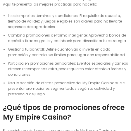
Aquí te presento las mejores prácticas para hacerlo:
Lee siempre los términos y condiciones: El requisito de apuesta,
tiempo de validez y juegos elegibles son claves para no llevarte
sorpresas desagradables.
Combina promociones de forma inteligente: Aprovecha bonos de
depósito, tiradas gratis y cashback para diversificar tu estrategia.
Gestiona tu bankroll: Define cuánto vas a invertir en cada
promoción y controla tus límites para jugar con responsabilidad.
Participa en promociones temporales: Eventos especiales y torneos
ofrecen recompensas extra, pero requieren estar atento a fechas y
condiciones.
Usa la sección de ofertas personalizada: My Empire Casino suele
presentar promociones segmentadas según tu actividad y
preferencia de juego.
¿Qué tipos de promociones ofrece
My Empire Casino?
El ecosistema de bonos y promociones de My Empire Casino es