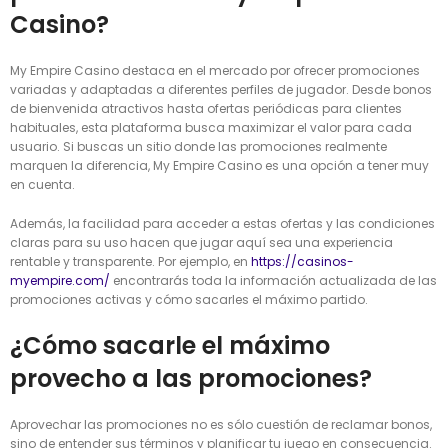
Casino?
My Empire Casino destaca en el mercado por ofrecer promociones
variadas y adaptadas a diferentes perfiles de jugador. Desde bonos
de bienvenida atractivos hasta ofertas periódicas para clientes
habituales, esta plataforma busca maximizar el valor para cada
usuario. Si buscas un sitio donde las promociones realmente
marquen la diferencia, My Empire Casino es una opción a tener muy
en cuenta.
Además, la facilidad para acceder a estas ofertas y las condiciones
claras para su uso hacen que jugar aquí sea una experiencia
rentable y transparente. Por ejemplo, en
https://casinos-
myempire.com/
encontrarás toda la información actualizada de las
promociones activas y cómo sacarles el máximo partido.
¿Cómo sacarle el máximo
provecho a las promociones?
Aprovechar las promociones no es sólo cuestión de reclamar bonos,
sino de entender sus términos y planificar tu juego en consecuencia.