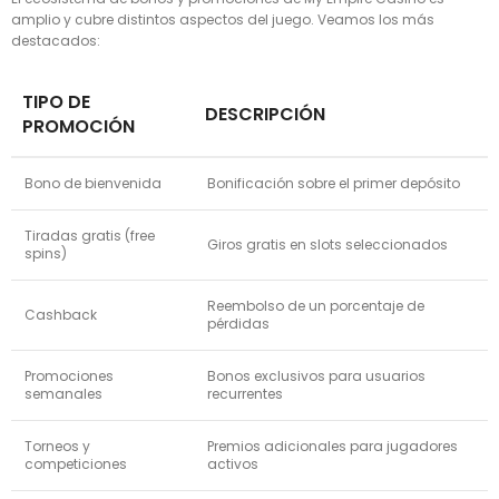
amplio y cubre distintos aspectos del juego. Veamos los más
destacados:
TIPO DE
DESCRIPCIÓN
PROMOCIÓN
Bono de bienvenida
Bonificación sobre el primer depósito
Tiradas gratis (free
Giros gratis en slots seleccionados
spins)
Reembolso de un porcentaje de
Cashback
pérdidas
Promociones
Bonos exclusivos para usuarios
semanales
recurrentes
Torneos y
Premios adicionales para jugadores
competiciones
activos