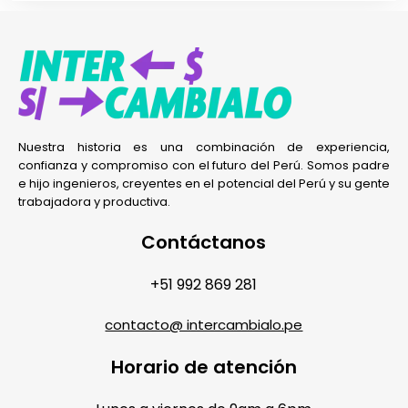
Nuestra historia es una combinación de experiencia,
confianza y compromiso con el futuro del Perú. Somos padre
e hijo ingenieros, creyentes en el potencial del Perú y su gente
trabajadora y productiva.
Contáctanos
+51 992 869 281
contacto@ intercambialo.pe
Horario de atención