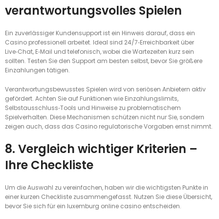
verantwortungsvolles Spielen
Ein zuverlässiger Kundensupport ist ein Hinweis darauf, dass ein
Casino professionell arbeitet. Ideal sind 24/7‑Erreichbarkeit über
Live‑Chat, E‑Mail und telefonisch, wobei die Wartezeiten kurz sein
sollten. Testen Sie den Support am besten selbst, bevor Sie größere
Einzahlungen tätigen.
Verantwortungsbewusstes Spielen wird von seriösen Anbietern aktiv
gefördert. Achten Sie auf Funktionen wie Einzahlungslimits,
Selbstausschluss‑Tools und Hinweise zu problematischem
Spielverhalten. Diese Mechanismen schützen nicht nur Sie, sondern
zeigen auch, dass das Casino regulatorische Vorgaben ernst nimmt.
8. Vergleich wichtiger Kriterien –
Ihre Checkliste
Um die Auswahl zu vereinfachen, haben wir die wichtigsten Punkte in
einer kurzen Checkliste zusammengefasst. Nutzen Sie diese Übersicht,
bevor Sie sich für ein luxemburg online casino entscheiden.