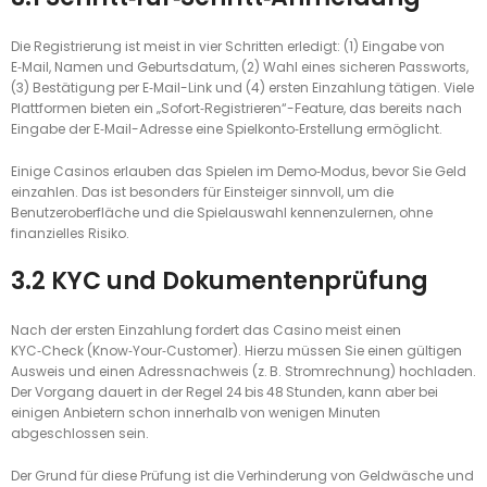
Die Registrierung ist meist in vier Schritten erledigt: (1) Eingabe von
E‑Mail, Namen und Geburtsdatum, (2) Wahl eines sicheren Passworts,
(3) Bestätigung per E‑Mail-Link und (4) ersten Einzahlung tätigen. Viele
Plattformen bieten ein „Sofort‑Registrieren“-Feature, das bereits nach
Eingabe der E‑Mail-Adresse eine Spielkonto‑Erstellung ermöglicht.
Einige Casinos erlauben das Spielen im Demo‑Modus, bevor Sie Geld
einzahlen. Das ist besonders für Einsteiger sinnvoll, um die
Benutzeroberfläche und die Spielauswahl kennenzulernen, ohne
finanzielles Risiko.
3.2 KYC und Dokumentenprüfung
Nach der ersten Einzahlung fordert das Casino meist einen
KYC‑Check (Know‑Your‑Customer). Hierzu müssen Sie einen gültigen
Ausweis und einen Adressnachweis (z. B. Stromrechnung) hochladen.
Der Vorgang dauert in der Regel 24 bis 48 Stunden, kann aber bei
einigen Anbietern schon innerhalb von wenigen Minuten
abgeschlossen sein.
Der Grund für diese Prüfung ist die Verhinderung von Geldwäsche und