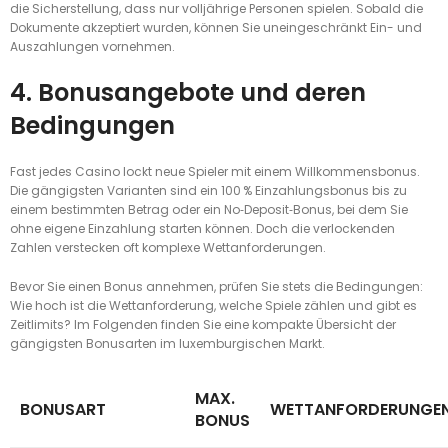
die Sicherstellung, dass nur volljährige Personen spielen. Sobald die
Dokumente akzeptiert wurden, können Sie uneingeschränkt Ein- und
Auszahlungen vornehmen.
4. Bonusangebote und deren
Bedingungen
Fast jedes Casino lockt neue Spieler mit einem Willkommensbonus.
Die gängigsten Varianten sind ein 100 % Einzahlungsbonus bis zu
einem bestimmten Betrag oder ein No‑Deposit‑Bonus, bei dem Sie
ohne eigene Einzahlung starten können. Doch die verlockenden
Zahlen verstecken oft komplexe Wettanforderungen.
Bevor Sie einen Bonus annehmen, prüfen Sie stets die Bedingungen:
Wie hoch ist die Wettanforderung, welche Spiele zählen und gibt es
Zeitlimits? Im Folgenden finden Sie eine kompakte Übersicht der
gängigsten Bonusarten im luxemburgischen Markt.
MAX.
BONUSART
WETTANFORDERUNGE
BONUS