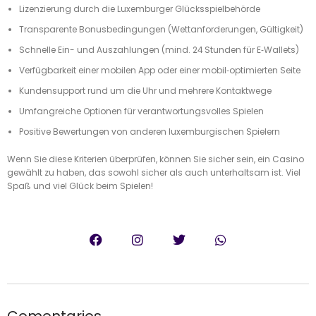
Lizenzierung durch die Luxemburger Glücksspielbehörde
Transparente Bonusbedingungen (Wettanforderungen, Gültigkeit)
Schnelle Ein- und Auszahlungen (mind. 24 Stunden für E‑Wallets)
Verfügbarkeit einer mobilen App oder einer mobil‑optimierten Seite
Kundensupport rund um die Uhr und mehrere Kontaktwege
Umfangreiche Optionen für verantwortungsvolles Spielen
Positive Bewertungen von anderen luxemburgischen Spielern
Wenn Sie diese Kriterien überprüfen, können Sie sicher sein, ein Casino
gewählt zu haben, das sowohl sicher als auch unterhaltsam ist. Viel
Spaß und viel Glück beim Spielen!
Comentarios