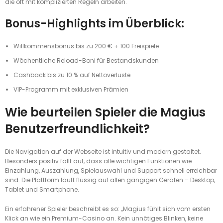
die oft mit komplizierten Regeln arbeiten.
Bonus-Highlights im Überblick:
Willkommensbonus bis zu 200 € + 100 Freispiele
Wöchentliche Reload-Boni für Bestandskunden
Cashback bis zu 10 % auf Nettoverluste
VIP-Programm mit exklusiven Prämien
Wie beurteilen Spieler die Magius
Benutzerfreundlichkeit?
Die Navigation auf der Webseite ist intuitiv und modern gestaltet.
Besonders positiv fällt auf, dass alle wichtigen Funktionen wie
Einzahlung, Auszahlung, Spielauswahl und Support schnell erreichbar
sind. Die Plattform läuft flüssig auf allen gängigen Geräten – Desktop,
Tablet und Smartphone.
Ein erfahrener Spieler beschreibt es so: „Magius fühlt sich vom ersten
Klick an wie ein Premium-Casino an. Kein unnötiges Blinken, keine