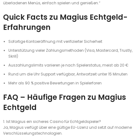
überladenen Menüs, einfach spielen und genießen.“
Quick Facts zu Magius Echtgeld-
Erfahrungen
Sofortige Kontoeröffnung mit verifizierter Sicherheit
Unterstützung vieler Zahlungsmethoden (Visa, Mastercard, Trustly,
Skrill)
Auszahlungslimits variieren je nach Spielerstatus, meist ab 20 €
Rund um die Uhr Support verfügbar, Antwortzeit unter 15 Minuten
Mehr als 90 % positive Bewertungen in Spielerforen
FAQ – Häufige Fragen zu Magius
Echtgeld
1. Ist Magius ein sicheres Casino für Echtgeldspieler?
Ja, Magius verfügt über eine gültige EU-Lizenz und setzt auf moderne
Verschlüsselungstechnologien.