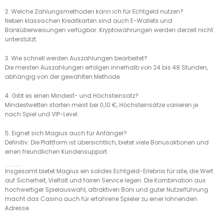
2. Welche Zahlungsmethoden kann ich für Echtgeld nutzen?
Neben klassischen Kreditkarten sind auch E-Wallets und
Banküberweisungen verfügbar. Kryptowährungen werden derzeit nicht
unterstützt.
3. Wie schnell werden Auszahlungen bearbeitet?
Die meisten Auszahlungen erfolgen innerhalb von 24 bis 48 Stunden,
abhängig von der gewählten Methode.
4. Gibt es einen Mindest- und Höchsteinsatz?
Mindestwetten starten meist bei 0,10 €, Höchsteinsätze variieren je
nach Spiel und VIP-Level.
5. Eignet sich Magius auch für Anfänger?
Definitiv. Die Plattform ist übersichtlich, bietet viele Bonusaktionen und
einen freundlichen Kundensupport.
Insgesamt bietet Magius ein solides Echtgeld-Erlebnis für alle, die Wert
auf Sicherheit, Vielfalt und fairen Service legen. Die Kombination aus
hochwertiger Spielauswahl, attraktiven Boni und guter Nutzerführung
macht das Casino auch für erfahrene Spieler zu einer lohnenden
Adresse.