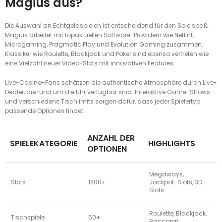
Magius aus?
Die Auswahl an Echtgeldspielen ist entscheidend für den Spielspaß.
Magius arbeitet mit topaktuellen Software-Providern wie NetEnt,
Microgaming, Pragmatic Play und Evolution Gaming zusammen.
Klassiker wie Roulette, Blackjack und Poker sind ebenso vertreten wie
eine Vielzahl neuer Video-Slots mit innovativen Features.
Live-Casino-Fans schätzen die authentische Atmosphäre durch Live-
Dealer, die rund um die Uhr verfügbar sind. Interaktive Game-Shows
und verschiedene Tischlimits sorgen dafür, dass jeder Spielertyp
passende Optionen findet.
ANZAHL DER
SPIELEKATEGORIE
HIGHLIGHTS
OPTIONEN
Megaways,
Slots
1200+
Jackpot-Slots, 3D-
Slots
Roulette, Blackjack,
Tischspiele
50+
Baccarat