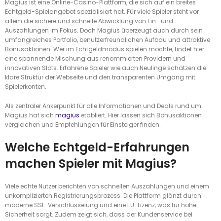
Magius ist eine Online-Casino-Plattform, die sich auf ein breites
Echtgeld-Spielangebot spezialisiert hat. Für viele Spieler steht vor
allem die sichere und schnelle Abwicklung von Ein- und
Auszahlungen im Fokus. Doch Magius überzeugt auch durch sein
umfangreiches Portfolio, benutzerfreundlichen Aufbau und attraktive
Bonusaktionen. Wer im Echtgeldmodus spielen möchte, findet hier
eine spannende Mischung aus renommierten Providern und
innovativen Slots. Erfahrene Spieler wie auch Neulinge schätzen die
klare Struktur der Webseite und den transparenten Umgang mit
Spielerkonten.
Als zentraler Ankerpunkt für alle Informationen und Deals rund um
Magius hat sich
magius
etabliert. Hier lassen sich Bonusaktionen
vergleichen und Empfehlungen für Einsteiger finden.
Welche Echtgeld-Erfahrungen
machen Spieler mit Magius?
Viele echte Nutzer berichten von schnellen Auszahlungen und einem
unkomplizierten Registrierungsprozess. Die Plattform glänzt durch
moderne SSL-Verschlüsselung und eine EU-Lizenz, was für hohe
Sicherheit sorgt. Zudem zeigt sich, dass der Kundenservice bei