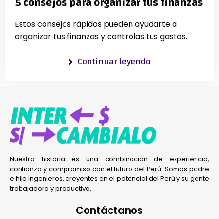
5 consejos para organizar tus finanzas
Estos consejos rápidos pueden ayudarte a
organizar tus finanzas y controlas tus gastos.
Continuar leyendo
Nuestra historia es una combinación de experiencia,
confianza y compromiso con el futuro del Perú. Somos padre
e hijo ingenieros, creyentes en el potencial del Perú y su gente
trabajadora y productiva.
Contáctanos