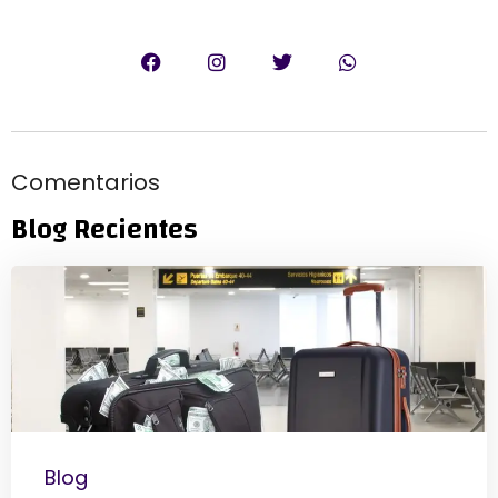
Comentarios
Blog Recientes
Blog