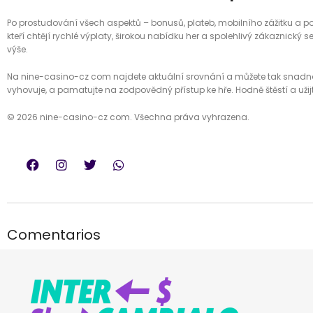
Po prostudování všech aspektů – bonusů, plateb, mobilního zážitku a po
kteří chtějí rychlé výplaty, širokou nabídku her a spolehlivý zákaznický se
výše.
Na nine-casino-cz com najdete aktuální srovnání a můžete tak snadno 
vyhovuje, a pamatujte na zodpovědný přístup ke hře. Hodně štěstí a užij
© 2026 nine-casino-cz com. Všechna práva vyhrazena.
Comentarios