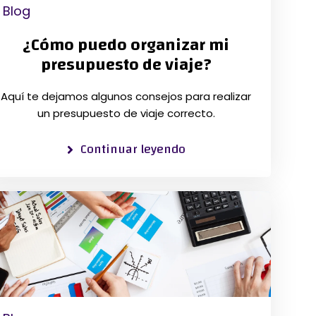
Blog
¿Cómo puedo organizar mi
presupuesto de viaje?
Aquí te dejamos algunos consejos para realizar
un presupuesto de viaje correcto.
Continuar leyendo