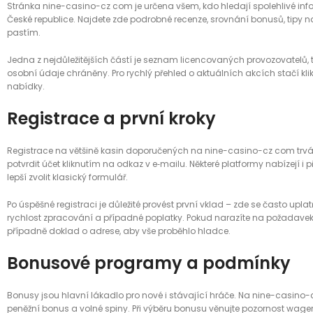
Stránka nine-casino-cz com je určena všem, kdo hledají spolehlivé i
České republice. Najdete zde podrobné recenze, srovnání bonusů, tipy n
pastím.
Jedna z nejdůležitějších částí je seznam licencovaných provozovatelů, takž
osobní údaje chráněny. Pro rychlý přehled o aktuálních akcích stačí kl
nabídky.
Registrace a první kroky
Registrace na většině kasin doporučených na nine-casino-cz com trvá je
potvrdit účet kliknutím na odkaz v e‑mailu. Některé platformy nabízejí i p
lepší zvolit klasický formulář.
Po úspěšné registraci je důležité provést první vklad – zde se často upl
rychlost zpracování a případné poplatky. Pokud narazíte na požadavek
případně doklad o adrese, aby vše proběhlo hladce.
Bonusové programy a podmínky
Bonusy jsou hlavní lákadlo pro nové i stávající hráče. Na nine-casino-
peněžní bonus a volné spiny. Při výběru bonusu věnujte pozornost wageri