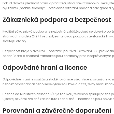
Pokud dáváte přednost hraní v prohlížeči, stačí otevřít webovou verzi, kt
byl zážitek „mobile-friendly“ – přehledné rozhraní, snadná navigace a ry
Zákaznická podpora a bezpečnost
Kvalitní zákaznická podpora je nezbytná, zvláště pokud se objeví prob
stránkách najdete 24/7 live chat, e‑mailovou podporu i telefonické linky.
složitější otázky.
Bezpečnost hraje hlavní roli – operátoři používají šifrování SSL, pravid
osobní data a finanční transakce jsou chráněny před neoprávněným p
Odpovědné hraní a licence
Odpovědné hraní je součástí etického rámce všech licencovaných kasin.
nebo možnost dočasného sebevyloučení. Pokud cítíte, že by hraní mohlo o
Licence od Ministerstva financí ČR je zárukou, že kasino splňuje přísné
ujistěte, že vámi zvolené kasino tuto licenci má – informace jsou obvyk
Porovnání a závěrečné doporučení