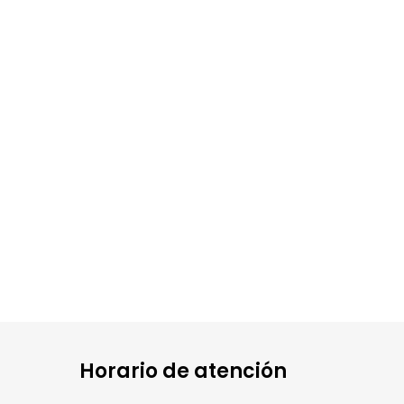
Horario de atención