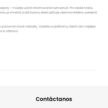
dpory – můžete učinit informované rozhodnutí. Pro české hráče,
rvis, je vhodné zvolit kasino, které splňuje všechna kritéria uvedená
porovnat různé nabídky. Vyberte si platformu, která vám nejlépe
te si zábavu!
Contáctanos