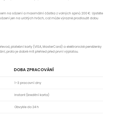
em na sázení a maximální částka z volných spinů 200 €. Ujistěte
 sázení jen na určitých hrách, což může výrazně prodloužit dobu
řevod, platební karty (VISA, MasterCard) a elektronické peněženky
í, proto je dobré mít přehled před první výplatou.
DOBA ZPRACOVÁNÍ
1–3 pracovní dny
Instant (kreditní karta)
Obvykle do 24 h