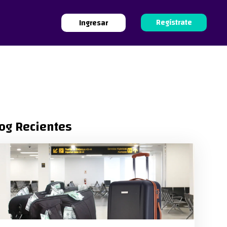
Regístrate
Ingresar
og Recientes