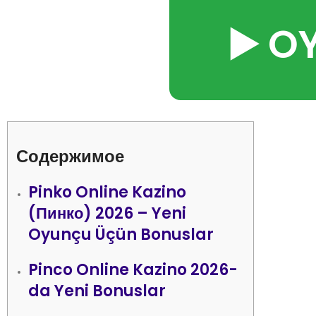
▶️ O
Содержимое
Pinko Online Kazino
(Пинко) 2026 – Yeni
Oyunçu Üçün Bonuslar
Pinco Online Kazino 2026-
da Yeni Bonuslar