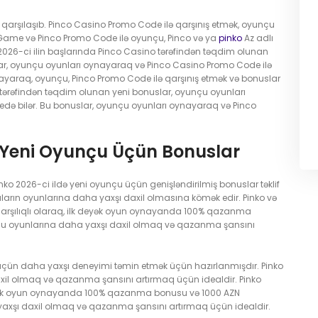
 qarşılaşıb. Pinco Casino Promo Code ilə qarşınış etmək, oyunçu
o Game və Pinco Promo Code ilə oyunçu, Pinco və ya
pinko
Az adlı
26-ci ilin başlarında Pinco Casino tərəfindən təqdim olunan
lar, oyunçu oyunları oynayaraq və Pinco Casino Promo Code ilə
oynayaraq, oyunçu, Pinco Promo Code ilə qarşınış etmək və bonuslar
 tərəfindən təqdim olunan yeni bonuslar, oyunçu oyunları
edə bilər. Bu bonuslar, oyunçu oyunları oynayaraq və Pinco
– Yeni Oyunçu Üçün Bonuslar
o 2026-ci ildə yeni oyunçu üçün genişləndirilmiş bonuslar təklif
çuların oyunlarına daha yaxşı daxil olmasına kömək edir. Pinko və
arşılıqlı olaraq, ilk deyək oyun oynayanda 100% qazanma
nçu oyunlarına daha yaxşı daxil olmaq və qazanma şansını
üçün daha yaxşı deneyimi təmin etmək üçün hazırlanmışdır. Pinko
axil olmaq və qazanma şansını artırmaq üçün idealdir. Pinko
eyək oyun oynayanda 100% qazanma bonusu və 1000 AZN
 yaxşı daxil olmaq və qazanma şansını artırmaq üçün idealdir.