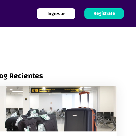
Regístrate
Ingresar
og Recientes