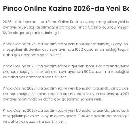
Pinco Online Kazino 2026-da Yeni B
2026-ci ilin basmasında Pinco Online Kazino, oyunçu məşqçilərə yeni 
oynayışını və yaxşılaşdırmağını artıracaq. Pinco Casino, oyunçu məşqçi
üçün əlaqədar planlaşdırılmışdır.
Pinco Casino 2026-da təqdim etdiyi yeni bonuslar arasında, ilk deyi
məşqçilərin ilk deyilən oyun oynayışında 100% qazanma məbləği təqdim
daha çox qazanma şansını verir.
Pinco Casino 2026-da təqdim etdiyi digər yeni bonuslar arasında, tək
oyunçu məşqçilərin təkrarlı oyun oynayışında 50% qazanma məbləği tə
və daha çox qazanma şansını verir.
Pinco Casino 2026-da təqdim etdiyi yeni bonuslar arasında, pinco ca
oyunçu məşqçilərin pinco casino promo code ilə oyun oynayışında 20
oynayışını artırmaq və daha çox qazanma şansını verir.
Pinco Casino 2026-da təqdim etdiyi yeni bonuslar arasında, pinko az
məşqçilərin pinko az ilə oyun oynayışında 1000 AZN qazanma məbləği t
və daha çox qazanma şansını verir.