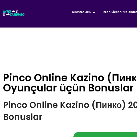
Nuestro ADN
Resolviendo tus duda
Pinco Online Kazino (Пинк
Oyunçular üçün Bonuslar
Pinco Online Kazino (Пинко) 2
Bonuslar