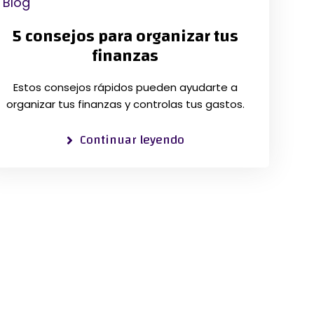
Blog
5 consejos para organizar tus
finanzas
Estos consejos rápidos pueden ayudarte a
organizar tus finanzas y controlas tus gastos.
Continuar leyendo