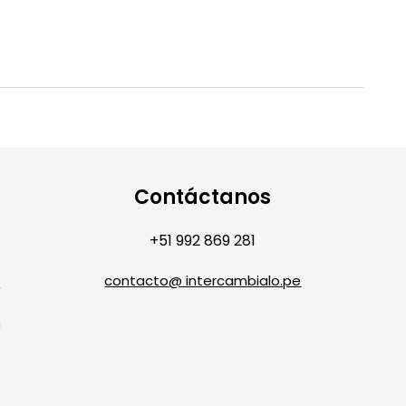
Contáctanos
+51 992 869 281
contacto@ intercambialo.pe
,
s
ú