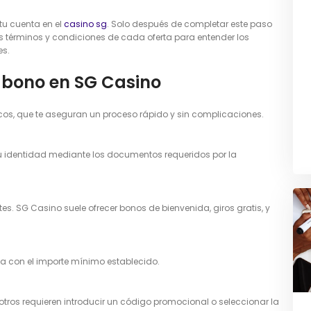
 tu cuenta en el
casino sg
. Solo después de completar este paso
s términos y condiciones de cada oferta para entender los
es.
 bono en SG Casino
cos, que te aseguran un proceso rápido y sin complicaciones.
 tu identidad mediante los documentos requeridos por la
s. SG Casino suele ofrecer bonos de bienvenida, giros gratis, y
la con el importe mínimo establecido.
tros requieren introducir un código promocional o seleccionar la