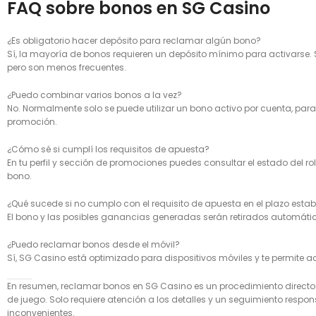
FAQ sobre bonos en SG Casino
¿Es obligatorio hacer depósito para reclamar algún bono?
Sí, la mayoría de bonos requieren un depósito mínimo para activarse.
pero son menos frecuentes.
¿Puedo combinar varios bonos a la vez?
No. Normalmente solo se puede utilizar un bono activo por cuenta, par
promoción.
¿Cómo sé si cumplí los requisitos de apuesta?
En tu perfil y sección de promociones puedes consultar el estado del ro
bono.
¿Qué sucede si no cumplo con el requisito de apuesta en el plazo esta
El bono y las posibles ganancias generadas serán retirados automátic
¿Puedo reclamar bonos desde el móvil?
Sí, SG Casino está optimizado para dispositivos móviles y te permite a
En resumen, reclamar bonos en SG Casino es un procedimiento directo 
de juego. Solo requiere atención a los detalles y un seguimiento respo
inconvenientes.