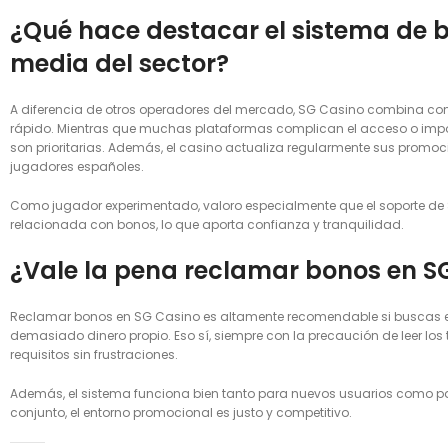
¿Qué hace destacar el sistema de b
media del sector?
A diferencia de otros operadores del mercado, SG Casino combina con
rápido. Mientras que muchas plataformas complican el acceso o impon
son prioritarias. Además, el casino actualiza regularmente sus promo
jugadores españoles.
Como jugador experimentado, valoro especialmente que el soporte de 
relacionada con bonos, lo que aporta confianza y tranquilidad.
¿Vale la pena reclamar bonos en S
Reclamar bonos en SG Casino es altamente recomendable si buscas ext
demasiado dinero propio. Eso sí, siempre con la precaución de leer los 
requisitos sin frustraciones.
Además, el sistema funciona bien tanto para nuevos usuarios como pa
conjunto, el entorno promocional es justo y competitivo.