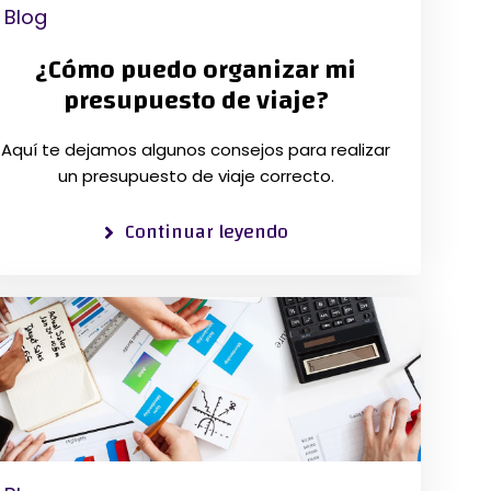
Blog
¿Cómo puedo organizar mi
presupuesto de viaje?
Aquí te dejamos algunos consejos para realizar
un presupuesto de viaje correcto.
Continuar leyendo