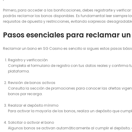
Primero, para acceder a las bonificaciones, debes registrarte y verificar
podrás reclamar los bonos disponibles. Es fundamental leer siempre lo
requisitos de apuesta y restricciones, evitando sorpresas desagradabl
Pasos esenciales para reclamar un
Reclamar un bono en SG Casino es sencillo si sigues estos pasos bási
Registro y verificación
Completa el formulario de registro con tus datos reales y confirma
plataforma.
Revisión de bonos activos
Consulta la sección de promociones para conocer las ofertas vigente
bonos por recarga.
Realizar el depósito mínimo
Para activar la mayoría de los bonos, realiza un depósito que cump
Solicitar o activar el bono
Algunos bonos se activan automáticamente al cumplir el depósito; o