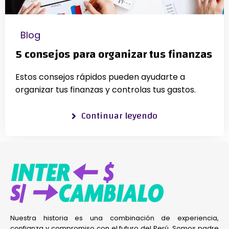
Blog
5 consejos para organizar tus finanzas
Estos consejos rápidos pueden ayudarte a
organizar tus finanzas y controlas tus gastos.
Continuar leyendo
Nuestra historia es una combinación de experiencia,
confianza y compromiso con el futuro del Perú. Somos padre