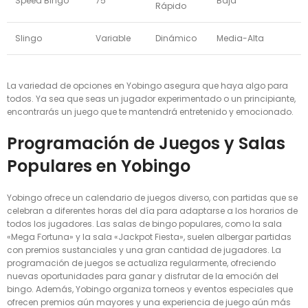
Speed Bingo
75
Baja
Rápido
Slingo
Variable
Dinámico
Media-Alta
La variedad de opciones en Yobingo asegura que haya algo para
todos. Ya sea que seas un jugador experimentado o un principiante,
encontrarás un juego que te mantendrá entretenido y emocionado.
Programación de Juegos y Salas
Populares en Yobingo
Yobingo ofrece un calendario de juegos diverso, con partidas que se
celebran a diferentes horas del día para adaptarse a los horarios de
todos los jugadores. Las salas de bingo populares, como la sala
«Mega Fortuna» y la sala «Jackpot Fiesta», suelen albergar partidas
con premios sustanciales y una gran cantidad de jugadores. La
programación de juegos se actualiza regularmente, ofreciendo
nuevas oportunidades para ganar y disfrutar de la emoción del
bingo. Además, Yobingo organiza torneos y eventos especiales que
ofrecen premios aún mayores y una experiencia de juego aún más