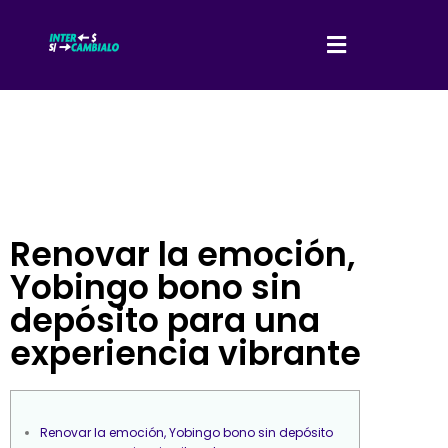
Renovar la emoción,
Yobingo bono sin
depósito para una
experiencia vibrante
Renovar la emoción, Yobingo bono sin depósito