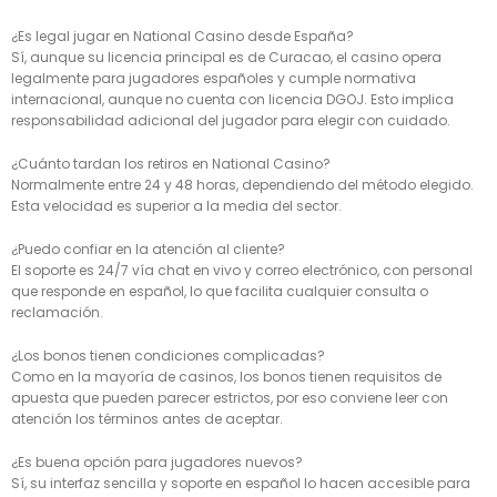
¿Es legal jugar en National Casino desde España?
Sí, aunque su licencia principal es de Curacao, el casino opera
legalmente para jugadores españoles y cumple normativa
internacional, aunque no cuenta con licencia DGOJ. Esto implica
responsabilidad adicional del jugador para elegir con cuidado.
¿Cuánto tardan los retiros en National Casino?
Normalmente entre 24 y 48 horas, dependiendo del método elegido.
Esta velocidad es superior a la media del sector.
¿Puedo confiar en la atención al cliente?
El soporte es 24/7 vía chat en vivo y correo electrónico, con personal
que responde en español, lo que facilita cualquier consulta o
reclamación.
¿Los bonos tienen condiciones complicadas?
Como en la mayoría de casinos, los bonos tienen requisitos de
apuesta que pueden parecer estrictos, por eso conviene leer con
atención los términos antes de aceptar.
¿Es buena opción para jugadores nuevos?
Sí, su interfaz sencilla y soporte en español lo hacen accesible para