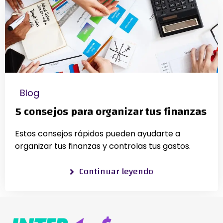
Blog
5 consejos para organizar tus finanzas
Estos consejos rápidos pueden ayudarte a
organizar tus finanzas y controlas tus gastos.
Continuar leyendo