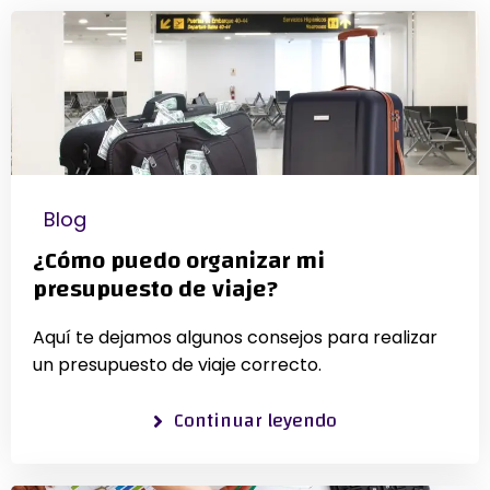
Blog
¿Cómo puedo organizar mi
presupuesto de viaje?
Aquí te dejamos algunos consejos para realizar
un presupuesto de viaje correcto.
Continuar leyendo