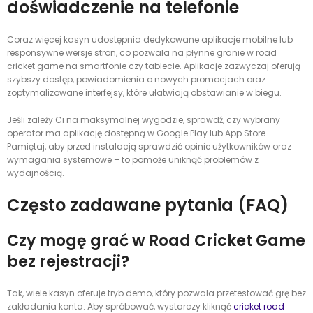
doświadczenie na telefonie
Coraz więcej kasyn udostępnia dedykowane aplikacje mobilne lub
responsywne wersje stron, co pozwala na płynne granie w road
cricket game na smartfonie czy tablecie. Aplikacje zazwyczaj oferują
szybszy dostęp, powiadomienia o nowych promocjach oraz
zoptymalizowane interfejsy, które ułatwiają obstawianie w biegu.
Jeśli zależy Ci na maksymalnej wygodzie, sprawdź, czy wybrany
operator ma aplikację dostępną w Google Play lub App Store.
Pamiętaj, aby przed instalacją sprawdzić opinie użytkowników oraz
wymagania systemowe – to pomoże uniknąć problemów z
wydajnością.
Często zadawane pytania (FAQ)
Czy mogę grać w Road Cricket Game
bez rejestracji?
Tak, wiele kasyn oferuje tryb demo, który pozwala przetestować grę bez
zakładania konta. Aby spróbować, wystarczy kliknąć
cricket road