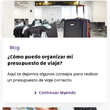
Blog
¿Cómo puedo organizar mi
presupuesto de viaje?
Aquí te dejamos algunos consejos para realizar
un presupuesto de viaje correcto.
Continuar leyendo