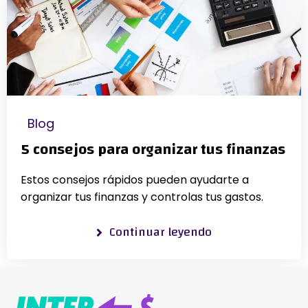
Blog
5 consejos para organizar tus finanzas
Estos consejos rápidos pueden ayudarte a
organizar tus finanzas y controlas tus gastos.
Continuar leyendo