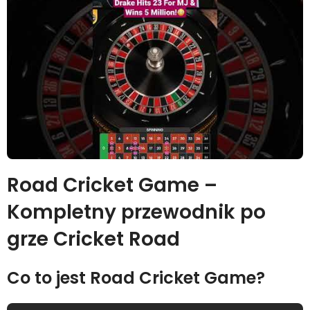
Road Cricket Game –
Kompletny przewodnik po
grze Cricket Road
Co to jest Road Cricket Game?