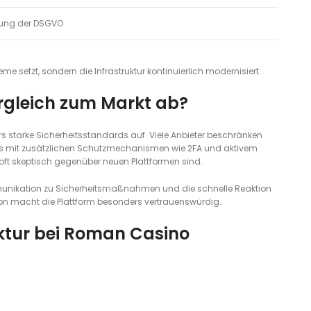
tung der DSGVO
setzt, sondern die Infrastruktur kontinuierlich modernisiert.
rgleich zum Markt ab?
starke Sicherheitsstandards auf. Viele Anbieter beschränken
us mit zusätzlichen Schutzmechanismen wie 2FA und aktivem
e oft skeptisch gegenüber neuen Plattformen sind.
Kommunikation zu Sicherheitsmaßnahmen und die schnelle Reaktion
on macht die Plattform besonders vertrauenswürdig.
uktur bei Roman Casino