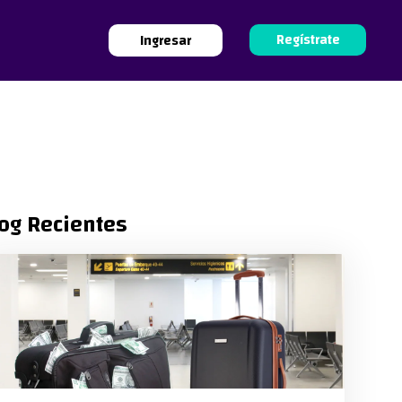
Regístrate
Ingresar
og Recientes