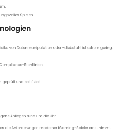
tem.
tungsvolles Spielen.
nologien
isiko von Datenmanipulation oder -diebstahl ist extrem gering.
 Compliance-Richtlinien.
prüft und zertifiziert.
ogene Anliegen rund um die Uhr.
s es die Anforderungen moderner iGaming-Spieler ernst nimmt.