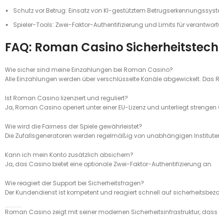
Schutz vor Betrug: Einsatz von KI-gestütztem Betrugserkennungssys
Spieler-Tools: Zwei-Faktor-Authentifizierung und Limits für verantwor
FAQ: Roman Casino Sicherheitstech
Wie sicher sind meine Einzahlungen bei Roman Casino?
Alle Einzahlungen werden über verschlüsselte Kanäle abgewickelt. Das R
Ist Roman Casino lizenziert und reguliert?
Ja, Roman Casino operiert unter einer EU-Lizenz und unterliegt strengen
Wie wird die Fairness der Spiele gewährleistet?
Die Zufallsgeneratoren werden regelmäßig von unabhängigen Instituten ge
Kann ich mein Konto zusätzlich absichern?
Ja, das Casino bietet eine optionale Zwei-Faktor-Authentifizierung an.
Wie reagiert der Support bei Sicherheitsfragen?
Der Kundendienst ist kompetent und reagiert schnell auf sicherheitsbez
Roman Casino zeigt mit seiner modernen Sicherheitsinfrastruktur, das