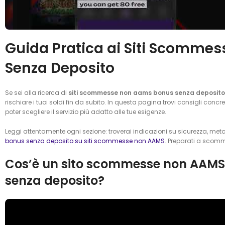
Guida Pratica ai Siti Scomme
Senza Deposito
Se sei alla ricerca di
siti scommesse non aams bonus senza deposito
rischiare i tuoi soldi fin da subito. In questa pagina trovi consigli concret
poter scegliere il servizio più adatto alle tue esigenze.
Leggi attentamente ogni sezione: troverai indicazioni su sicurezza, metod
bonus senza deposito su siti scommesse non AAMS
. Preparati a scomm
Cos’è un sito scommesse non AAMS 
senza deposito?