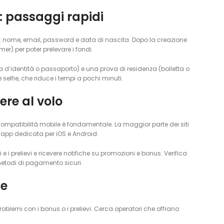
à: passaggi rapidi
: nome, email, password e data di nascita. Dopo la creazione
r) per poter prelevare i fondi.
a d’identità o passaporto) e una prova di residenza (bolletta o
selfie, che riduce i tempi a pochi minuti.
re al volo
compatibilità mobile è fondamentale. La maggior parte dei siti
n’app dedicata per iOS e Android.
e i prelievi e ricevere notifiche su promozioni e bonus. Verifica
 metodi di pagamento sicuri.
le
roblemi con i bonus o i prelievi. Cerca operatori che offrano: