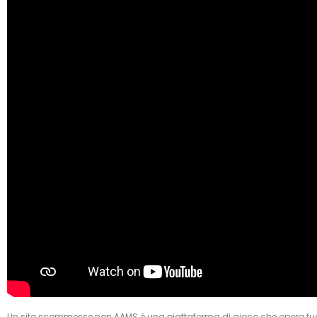
Un sito scommesse non AAMS è una piattaforma di gioco che opera fuori 