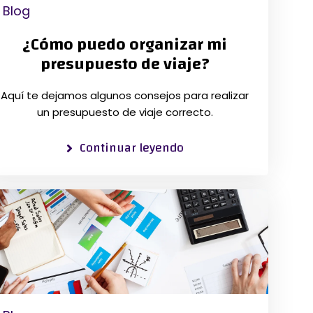
Blog
¿Cómo puedo organizar mi
presupuesto de viaje?
Aquí te dejamos algunos consejos para realizar
un presupuesto de viaje correcto.
Continuar leyendo