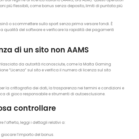
i più flessibili, come bonus senza deposito, limiti di puntata più
sinò o scommettere sullo sport senza prima versare fondi. È
re la qualità del software e verificare la rapidità dei pagamenti
enza di un sito non AAMS
a rilasciata da autorità riconosciute, come la Malta Gaming
 “Licenza” sul sito e verifica il numero di licenza sul sito
per la crittografia dei dati, la trasparenza nei termini e condizioni e
itica di gioco responsabile e strumenti di autoesclusione.
osa controllare
’offerta, leggi i dettagli relativi a:
giocare l’importo del bonus.