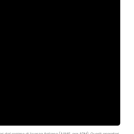
dal regime di licenza italiano (AAMS, ora ADM). Questi operatori