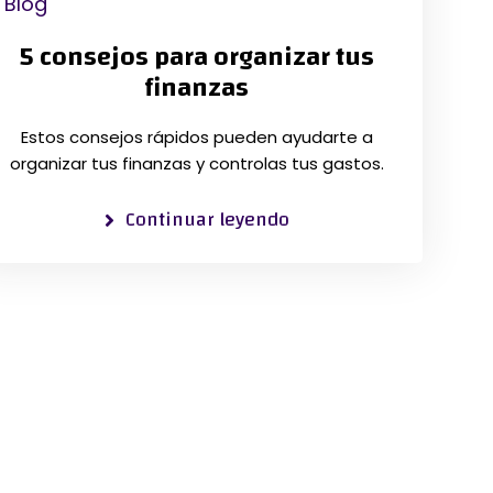
Blog
5 consejos para organizar tus
finanzas
Estos consejos rápidos pueden ayudarte a
organizar tus finanzas y controlas tus gastos.
Continuar leyendo