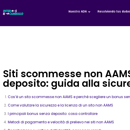
Nuestro ADN
Resolviendo tus duda
Siti scommesse non AAMS
deposito: guida alla sicur
Cos’è un sito scommesse non AAMS e perché scegliere un bonus se
Come valutare la sicurezza e la licenza di un sito non AAMS
I principali bonus senza deposito: cosa controllare
Metodi di pagamento e velocità di prelievo nei siti non AAMS