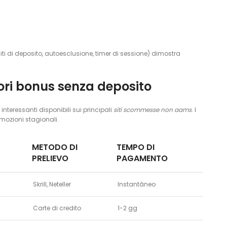
miti di deposito, autoesclusione, timer di sessione) dimostra
iori bonus senza deposito
nteressanti disponibili sui principali
siti scommesse non aams
. I
mozioni stagionali.
METODO DI
TEMPO DI
PRELIEVO
PAGAMENTO
Skrill, Neteller
Instantâneo
Carte di credito
1-2 gg