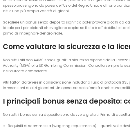
spesso provengono da paesi dell’UE o del Regno Unito e offrono condizion
alti e una più ampia varietà di giochi.
Scegliere un bonus senza deposito significa poter provare giochi da ca
ideale per i principianti che vogliono capire se il sito è affidabile, testa
prima di impegnare denaro reale.
Come valutare la sicurezza e la lic
Non tutti i siti non AAMS sono uguali: la sicurezza dipende dalla licenz
Authority (MGA) o la UK Gambling Commission. Controlla sempre la sezione
dell’autorità competente.
Altri fattori da tenere in considerazione includono l’uso di protocolli SSL 
le recensioni di altri giocatori. Un operatore serio fornirà anche una pol
I principali bonus senza deposito: c
Non tutti i bonus senza deposito sono davvero gratuiti. Prima di accettare l
Requisiti di scommessa (wagering requirements) – quanti volte devi 