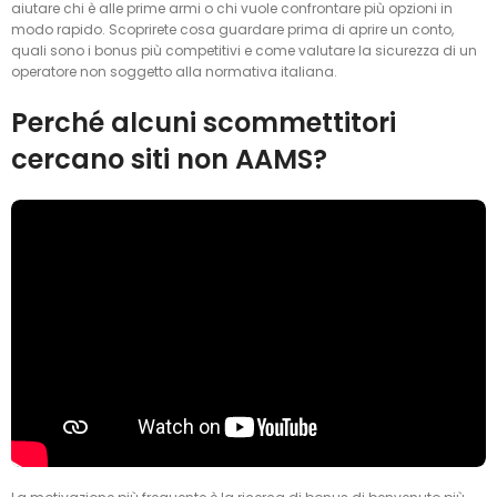
aiutare chi è alle prime armi o chi vuole confrontare più opzioni in
modo rapido. Scoprirete cosa guardare prima di aprire un conto,
quali sono i bonus più competitivi e come valutare la sicurezza di un
operatore non soggetto alla normativa italiana.
Perché alcuni scommettitori
cercano siti non AAMS?