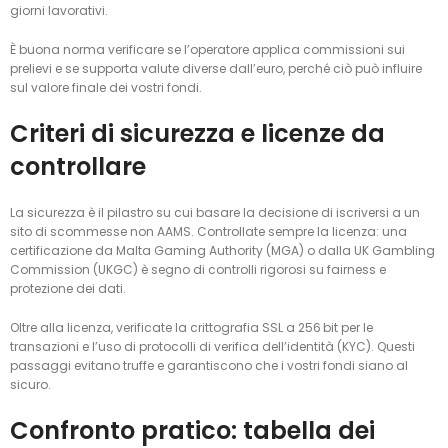
giorni lavorativi.
È buona norma verificare se l’operatore applica commissioni sui
prelievi e se supporta valute diverse dall’euro, perché ciò può influire
sul valore finale dei vostri fondi.
Criteri di sicurezza e licenze da
controllare
La sicurezza è il pilastro su cui basare la decisione di iscriversi a un
sito di scommesse non AAMS. Controllate sempre la licenza: una
certificazione da Malta Gaming Authority (MGA) o dalla UK Gambling
Commission (UKGC) è segno di controlli rigorosi su fairness e
protezione dei dati.
Oltre alla licenza, verificate la crittografia SSL a 256 bit per le
transazioni e l’uso di protocolli di verifica dell’identità (KYC). Questi
passaggi evitano truffe e garantiscono che i vostri fondi siano al
sicuro.
Confronto pratico: tabella dei