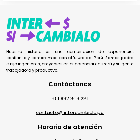
Nuestra historia es una combinación de experiencia,
confianza y compromiso con el futuro del Perú. Somos padre
e hijo ingenieros, creyentes en el potencial del Perú y su gente
trabajadora y productiva.
Contáctanos
+51 992 869 281
contacto@ intercambialo.pe
Horario de atención