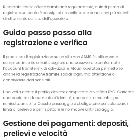
Ricordate che le offerte cambiano regolarmente, quindi prima di
registrare un conto è consigliabile verificare le condizioni più recenti
direttamente sul sito dell’operatore.
Guida passo passo alla
registrazione e verifica
Il processo di registrazione su un sito non AAMS è solitamente
semplice: inserite email, scegliete una password e confermate
l’account tramite link di attivazione. Alcuni operatori permettono
anche la registrazione tramite social login, ma attenzione a
condividere dati sensibili.
Una volta creato il profilo, dovrete completare la verifica KYC. Caricate
una copia del documento d’identità, una bolletta recente e, se
richiesto, un selfie. Questo passaggio è obbligatorio per sbloccare i
limiti di prelievo e per rispettare le normative antiriciclaggio.
Gestione dei pagamenti: depositi,
prelievi e velocità