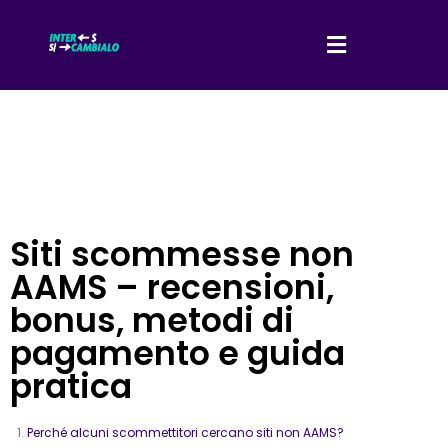
Siti scommesse non
AAMS – recensioni,
bonus, metodi di
pagamento e guida
pratica
Perché alcuni scommettitori cercano siti non AAMS?