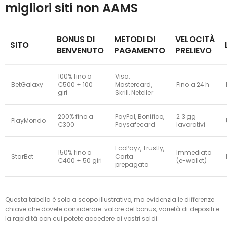
migliori siti non AAMS
BONUS DI
METODI DI
VELOCITÀ
SITO
BENVENUTO
PAGAMENTO
PRELIEVO
100% fino a
Visa,
BetGalaxy
€500 + 100
Mastercard,
Fino a 24 h
giri
Skrill, Neteller
200% fino a
PayPal, Bonifico,
2‑3 gg
PlayMondo
€300
Paysafecard
lavorativi
EcoPayz, Trustly,
150% fino a
Immediato
StarBet
Carta
€400 + 50 giri
(e-wallet)
prepagata
Questa tabella è solo a scopo illustrativo, ma evidenzia le differenze
chiave che dovete considerare: valore del bonus, varietà di depositi e
la rapidità con cui potete accedere ai vostri soldi.