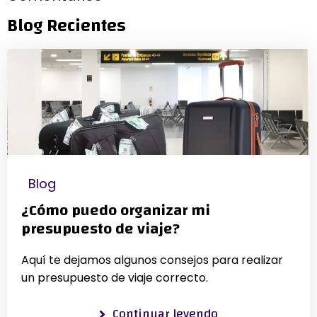
Blog Recientes
Blog
¿Cómo puedo organizar mi
presupuesto de viaje?
Aquí te dejamos algunos consejos para realizar
un presupuesto de viaje correcto.
Continuar leyendo