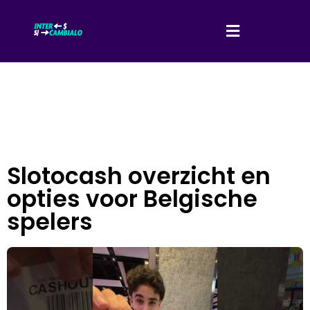
Slotocash overzicht en
opties voor Belgische
spelers