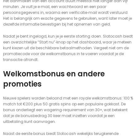
Het aanmaken van een account duurt meestal niet langer dan vijf
minuten. Je vult je e‑mail, een wachtwoord en een paar
persoonsgegevens in, waarna een verificatie‑mail wordt verstuurd.
Het is belangrijk om exacte gegevens te gebruiken, want later moet je
dezelfde informatie bevestigen bij het opnemen van geld.
Nadat je bent ingelogd, kun je je eerste storting doen. Slotocash biedt
een overzichtelijke “Stort nu”‑knop op het dashboard, waar je meteen
kunt kiezen uit de beschikbare betaalmethoden. Vergeet niet om de
promotiecode voor de welkomstbonus in te voeren voordat je de
transactie afrondt.
Welkomstbonus en andere
promoties
Nieuwe spelers worden beloond met een royale welkomstbonus: 100 %
match tot €200 plus 50 gratis spins op een populaire gokkast. De
bonus onderliegt een wagering‑requirement van 30×, wat betekent
dat je de bonusbedrag 30 keer moet inzetten voordat je een
uitbetaling kunt aanvragen.
Naast de eerste bonus biedt Slotocash wekelijks terugkerende