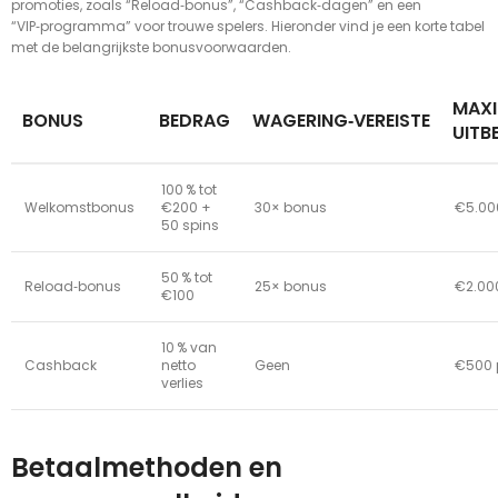
promoties, zoals “Reload‑bonus”, “Cashback‑dagen” en een
“VIP‑programma” voor trouwe spelers. Hieronder vind je een korte tabel
met de belangrijkste bonusvoorwaarden.
MAX
BONUS
BEDRAG
WAGERING‑VEREISTE
UITB
100 % tot
Welkomstbonus
€200 +
30× bonus
€5.00
50 spins
50 % tot
Reload‑bonus
25× bonus
€2.00
€100
10 % van
Cashback
netto
Geen
€500 
verlies
Betaalmethoden en