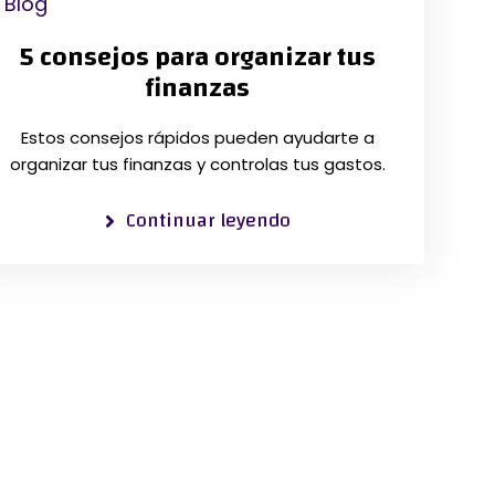
Blog
5 consejos para organizar tus
finanzas
Estos consejos rápidos pueden ayudarte a
organizar tus finanzas y controlas tus gastos.
Continuar leyendo