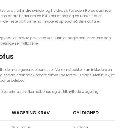
tet for at forhindre svindel og hvidvask. For uden‑Rofus casinoer
ens andre beder om en PDF‑kopi af pas og en udskrift af en
 de fleste platforme har krypteret upload, så dine data er
begynde at trække gevinster ud. Husk, at nogle bonusser først kan
betingelser i vilkårene.
ofus
r ofte de mere generøse bonusser. Velkomstpakker kan inkludere en
ts og endda cashback‑programmer i de første 30 dage. Men husk, at
 bonusbeløbet.
, deres primære velkomstbonus og de tilknyttede wagering
WAGERING KRAV
GYLDIGHED
30× bonus
30 dage