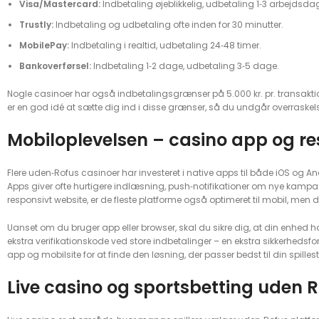
Visa/Mastercard:
Indbetaling øjeblikkelig, udbetaling 1‑3 arbejdsda
Trustly:
Indbetaling og udbetaling ofte inden for 30 minutter.
MobilePay:
Indbetaling i realtid, udbetaling 24‑48 timer.
Bankoverførsel:
Indbetaling 1‑2 dage, udbetaling 3‑5 dage.
Nogle casinoer har også indbetalingsgrænser på 5.000 kr. pr. transakti
er en god idé at sætte dig ind i disse grænser, så du undgår overraskelse
Mobiloplevelsen – casino app og res
Flere uden‑Rofus casinoer har investeret i native apps til både iOS og An
Apps giver ofte hurtigere indlæsning, push‑notifikationer om nye kampa
responsivt website, er de fleste platforme også optimeret til mobil, men 
Uanset om du bruger app eller browser, skal du sikre dig, at din enhed 
ekstra verifikationskode ved store indbetalinger – en ekstra sikkerheds
app og mobilsite for at finde den løsning, der passer bedst til din spillesti
Live casino og sportsbetting uden 