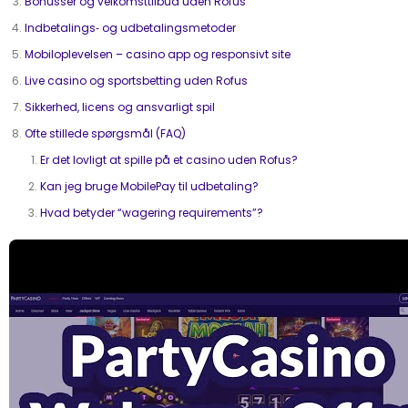
Bonusser og velkomsttilbud uden Rofus
Indbetalings‑ og udbetalingsmetoder
Mobiloplevelsen – casino app og responsivt site
Live casino og sportsbetting uden Rofus
Sikkerhed, licens og ansvarligt spil
Ofte stillede spørgsmål (FAQ)
Er det lovligt at spille på et casino uden Rofus?
Kan jeg bruge MobilePay til udbetaling?
Hvad betyder “wagering requirements”?