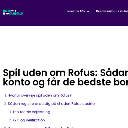
Nuestro ADN
Resolviendo tus duda
Spil uden om Rofus: Sådan
konto og får de bedste b
Hvorfor overveje spil uden om Rofus?
Sådan registrerer du dig på et uden‑Rofus casino
Trin‑for‑trin vejledning
KYC og verifikation