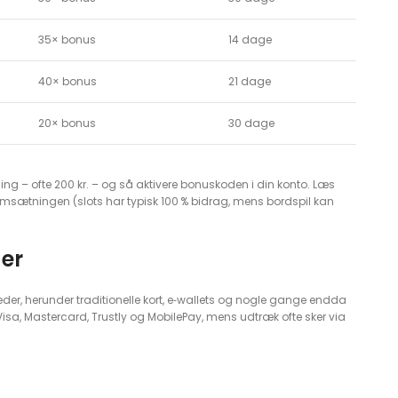
35× bonus
14 dage
40× bonus
21 dage
20× bonus
30 dage
g – ofte 200 kr. – og så aktivere bonuskoden i din konto. Læs
 omsætningen (slots har typisk 100 % bidrag, mens bordspil kan
er
der, herunder traditionelle kort, e‑wallets og nogle gange endda
isa, Mastercard, Trustly og MobilePay, mens udtræk ofte sker via