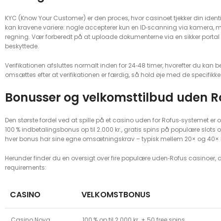
KYC (Know Your Customer) er den proces, hvor casinoet tjekker din identi
kan kravene variere: nogle accepterer kun en ID‑scanning via kamera, m
regning. Vær forberedt på at uploade dokumenterne via en sikker portal –
beskyttede.
Verifikationen afsluttes normalt inden for 24‑48 timer, hvorefter du kan 
omsættes efter at verifikationen er færdig, så hold øje med de specifikke 
Bonusser og velkomsttilbud uden R
Den største fordel ved at spille på et casino uden for Rofus‑systemet e
100 % indbetalingsbonus op til 2.000 kr., gratis spins på populære slo
hver bonus har sine egne omsætningskrav – typisk mellem 20× og 40×
Herunder finder du en oversigt over fire populære uden‑Rofus casinoer
requirements:
CASINO
VELKOMSTBONUS
Casino Nova
100 % op til 2.000 kr. + 50 free spins