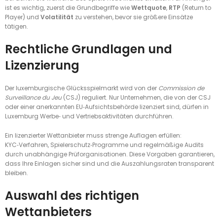
ist es wichtig, zuerst die Grundbegriffe wie
Wettquote
,
RTP
(Return to
Player) und
Volatilität
zu verstehen, bevor sie größere Einsätze
tätigen.
Rechtliche Grundlagen und
Lizenzierung
Der luxemburgische Glücksspielmarkt wird von der
Commission de
Surveillance du Jeu
(CSJ) reguliert. Nur Unternehmen, die von der CSJ
oder einer anerkannten EU‑Aufsichtsbehörde lizenziert sind, dürfen in
Luxemburg Werbe‑ und Vertriebsaktivitäten durchführen.
Ein lizenzierter Wettanbieter muss strenge Auflagen erfüllen:
KYC‑Verfahren, Spielerschutz‑Programme und regelmäßige Audits
durch unabhängige Prüforganisationen. Diese Vorgaben garantieren,
dass Ihre Einlagen sicher sind und die Auszahlungsraten transparent
bleiben.
Auswahl des richtigen
Wettanbieters