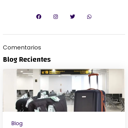
Comentarios
Blog Recientes
Blog