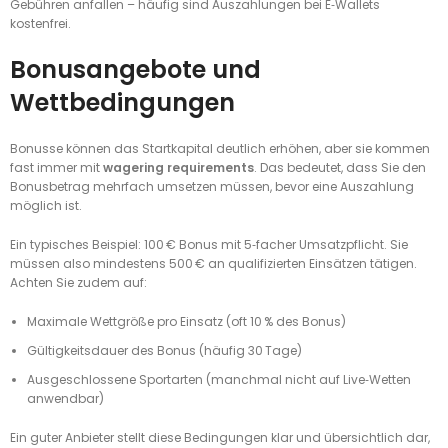
Gebühren anfallen – häufig sind Auszahlungen bei E‑Wallets
kostenfrei.
Bonusangebote und
Wettbedingungen
Bonusse können das Startkapital deutlich erhöhen, aber sie kommen
fast immer mit
wagering requirements
. Das bedeutet, dass Sie den
Bonusbetrag mehrfach umsetzen müssen, bevor eine Auszahlung
möglich ist.
Ein typisches Beispiel: 100 € Bonus mit 5‑facher Umsatzpflicht. Sie
müssen also mindestens 500 € an qualifizierten Einsätzen tätigen.
Achten Sie zudem auf:
Maximale Wettgröße pro Einsatz (oft 10 % des Bonus)
Gültigkeitsdauer des Bonus (häufig 30 Tage)
Ausgeschlossene Sportarten (manchmal nicht auf Live‑Wetten
anwendbar)
Ein guter Anbieter stellt diese Bedingungen klar und übersichtlich dar,