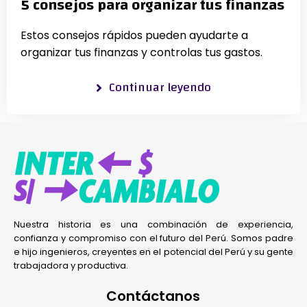
5 consejos para organizar tus finanzas
Estos consejos rápidos pueden ayudarte a
organizar tus finanzas y controlas tus gastos.
Continuar leyendo
Nuestra historia es una combinación de experiencia,
confianza y compromiso con el futuro del Perú. Somos padre
e hijo ingenieros, creyentes en el potencial del Perú y su gente
trabajadora y productiva.
Contáctanos