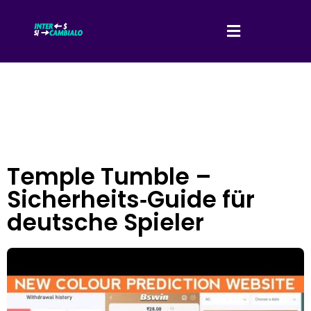
Temple Tumble –
Sicherheits‑Guide für
deutsche Spieler