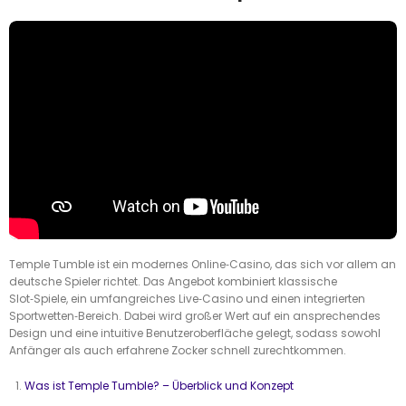
Temple Tumble ist ein modernes Online‑Casino, das sich vor allem an
deutsche Spieler richtet. Das Angebot kombiniert klassische
Slot‑Spiele, ein umfangreiches Live‑Casino und einen integrierten
Sportwetten‑Bereich. Dabei wird großer Wert auf ein ansprechendes
Design und eine intuitive Benutzeroberfläche gelegt, sodass sowohl
Anfänger als auch erfahrene Zocker schnell zurechtkommen.
Was ist Temple Tumble? – Überblick und Konzept