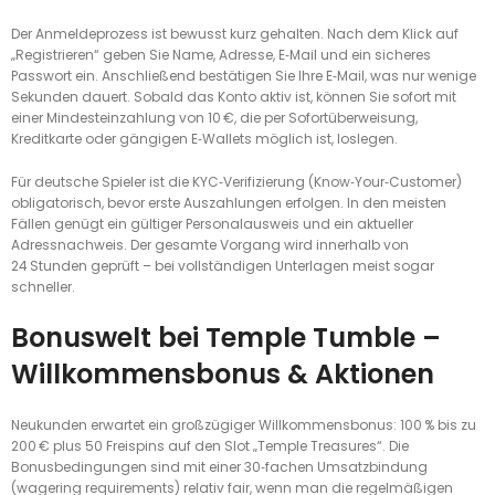
Der Anmeldeprozess ist bewusst kurz gehalten. Nach dem Klick auf
„Registrieren“ geben Sie Name, Adresse, E‑Mail und ein sicheres
Passwort ein. Anschließend bestätigen Sie Ihre E‑Mail, was nur wenige
Sekunden dauert. Sobald das Konto aktiv ist, können Sie sofort mit
einer Mindesteinzahlung von 10 €, die per Sofortüberweisung,
Kreditkarte oder gängigen E‑Wallets möglich ist, loslegen.
Für deutsche Spieler ist die KYC‑Verifizierung (Know‑Your‑Customer)
obligatorisch, bevor erste Auszahlungen erfolgen. In den meisten
Fällen genügt ein gültiger Personalausweis und ein aktueller
Adressnachweis. Der gesamte Vorgang wird innerhalb von
24 Stunden geprüft – bei vollständigen Unterlagen meist sogar
schneller.
Bonuswelt bei Temple Tumble –
Willkommensbonus & Aktionen
Neukunden erwartet ein großzügiger Willkommensbonus: 100 % bis zu
200 € plus 50 Freispins auf den Slot „Temple Treasures“. Die
Bonusbedingungen sind mit einer 30‑fachen Umsatzbindung
(wagering requirements) relativ fair, wenn man die regelmäßigen