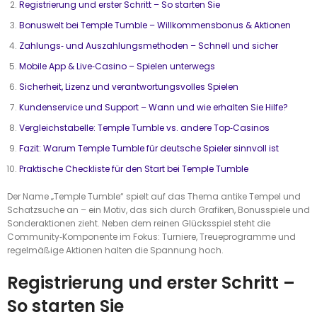
Registrierung und erster Schritt – So starten Sie
Bonuswelt bei Temple Tumble – Willkommensbonus & Aktionen
Zahlungs‑ und Auszahlungsmethoden – Schnell und sicher
Mobile App & Live‑Casino – Spielen unterwegs
Sicherheit, Lizenz und verantwortungsvolles Spielen
Kundenservice und Support – Wann und wie erhalten Sie Hilfe?
Vergleichstabelle: Temple Tumble vs. andere Top‑Casinos
Fazit: Warum Temple Tumble für deutsche Spieler sinnvoll ist
Praktische Checkliste für den Start bei Temple Tumble
Der Name „Temple Tumble“ spielt auf das Thema antike Tempel und
Schatzsuche an – ein Motiv, das sich durch Grafiken, Bonusspiele und
Sonderaktionen zieht. Neben dem reinen Glücksspiel steht die
Community‑Komponente im Fokus: Turniere, Treueprogramme und
regelmäßige Aktionen halten die Spannung hoch.
Registrierung und erster Schritt –
So starten Sie