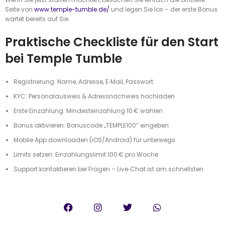
Seite von
www.temple-tumble.de/
und legen Sie los – der erste Bonus
wartet bereits auf Sie.
Praktische Checkliste für den Start
bei Temple Tumble
Registrierung: Name, Adresse, E‑Mail, Passwort
KYC: Personalausweis & Adressnachweis hochladen
Erste Einzahlung: Mindesteinzahlung 10 € wählen
Bonus aktivieren: Bonuscode „TEMPLE100“ eingeben
Mobile App downloaden (iOS/Android) für unterwegs
Limits setzen: Einzahlungslimit 100 € pro Woche
Support kontaktieren bei Fragen – Live‑Chat ist am schnellsten