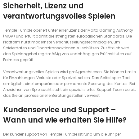
Sicherheit, Lizenz und
verantwortungsvolles Spielen
Temple Tumble operiert unter einer Lizenz der Malta Gaming Authority
(MGA) und erfüllt damit die strengsten europäischen Standards. Die
Plattform nutzt modernste Verschlüsselungstechnologien, um
Spielerdaten und Finanztransaktionen zu schützen. Zusätzlich wird
das Spielangebot regelmäßig von unabhängigen Prüfinstituten auf
Fairness geprüft.
Verantwortungsvolles Spielen wird großgeschrieben: Sie können Limits
für Einzahlungen, Verluste oder Spielzeit setzen. Das Selbstsperr‑Tool
ermöglicht eine temporäre oder permanente Sperrung des Kontos. Bei
Anzeichen von Spielsucht steht ein spezialisiertes Support‑Team bereit,
das Sie an professionelle Beratungsstellen verweist.
Kundenservice und Support –
Wann und wie erhalten Sie Hilfe?
Der Kundensupport von Temple Tumble ist rund um die Uhr per