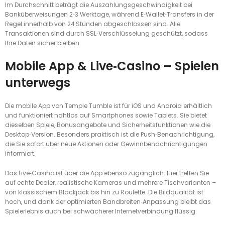
Im Durchschnitt beträgt die Auszahlungsgeschwindigkeit bei
Banküberweisungen 2‑3 Werktage, während E‑Wallet‑Transfers in der
Regel innerhalb von 24 Stunden abgeschlossen sind. Alle
Transaktionen sind durch SSL‑Verschlüsselung geschützt, sodass
Ihre Daten sicher bleiben.
Mobile App & Live‑Casino – Spielen
unterwegs
Die mobile App von Temple Tumble ist für iOS und Android erhältlich
und funktioniert nahtlos auf Smartphones sowie Tablets. Sie bietet
dieselben Spiele, Bonusangebote und Sicherheitsfunktionen wie die
Desktop‑Version. Besonders praktisch ist die Push‑Benachrichtigung,
die Sie sofort über neue Aktionen oder Gewinnbenachrichtigungen
informiert.
Das Live‑Casino ist über die App ebenso zugänglich. Hier treffen Sie
auf echte Dealer, realistische Kameras und mehrere Tischvarianten –
von klassischem Blackjack bis hin zu Roulette. Die Bildqualität ist
hoch, und dank der optimierten Bandbreiten‑Anpassung bleibt das
Spielerlebnis auch bei schwächerer Internetverbindung flüssig.