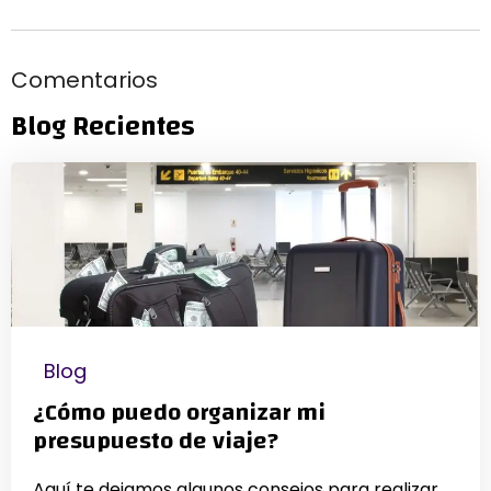
Comentarios
Blog Recientes
Blog
¿Cómo puedo organizar mi
presupuesto de viaje?
Aquí te dejamos algunos consejos para realizar