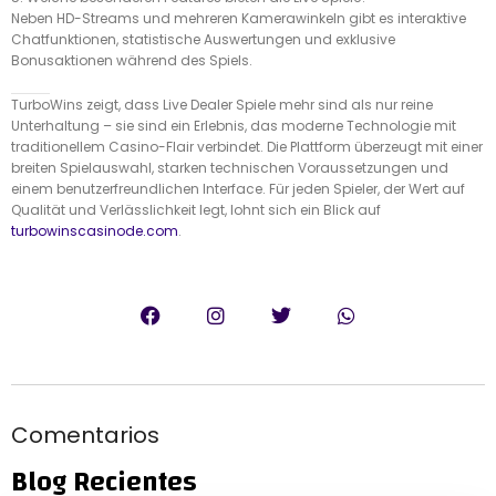
Neben HD-Streams und mehreren Kamerawinkeln gibt es interaktive
Chatfunktionen, statistische Auswertungen und exklusive
Bonusaktionen während des Spiels.
TurboWins zeigt, dass Live Dealer Spiele mehr sind als nur reine
Unterhaltung – sie sind ein Erlebnis, das moderne Technologie mit
traditionellem Casino-Flair verbindet. Die Plattform überzeugt mit einer
breiten Spielauswahl, starken technischen Voraussetzungen und
einem benutzerfreundlichen Interface. Für jeden Spieler, der Wert auf
Qualität und Verlässlichkeit legt, lohnt sich ein Blick auf
turbowinscasinode.com
.
Comentarios
Blog Recientes