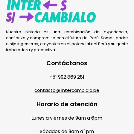
Nuestra historia es una combinación de experiencia,
confianza y compromiso con el futuro del Perú. Somos padre
e hijo ingenieros, creyentes en el potencial del Perú y su gente
trabajadora y productiva.
Contáctanos
+51 992 869 281
contacto@ intercambialo.pe
Horario de atención
Lunes a viernes de 9am a 6pm
Sábados de 9am a 1pm