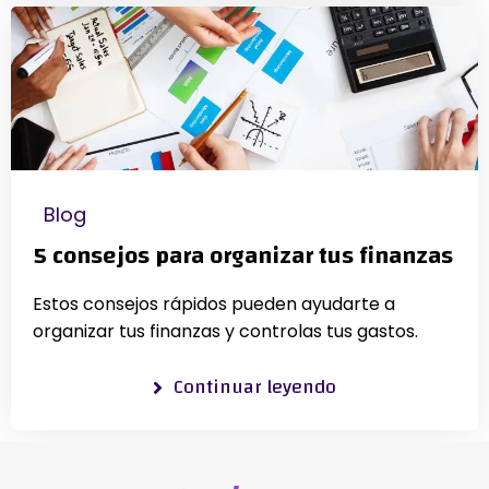
Blog
5 consejos para organizar tus finanzas
Estos consejos rápidos pueden ayudarte a
organizar tus finanzas y controlas tus gastos.
Continuar leyendo