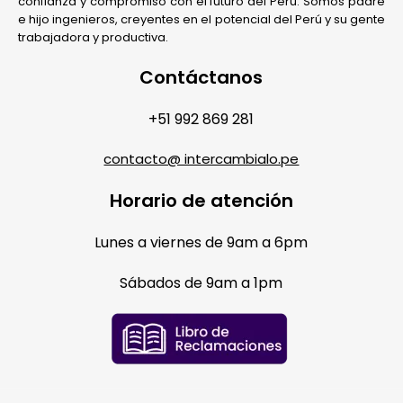
confianza y compromiso con el futuro del Perú. Somos padre
e hijo ingenieros, creyentes en el potencial del Perú y su gente
trabajadora y productiva.
Contáctanos
+51 992 869 281
contacto@ intercambialo.pe
Horario de atención
Lunes a viernes de 9am a 6pm
Sábados de 9am a 1pm