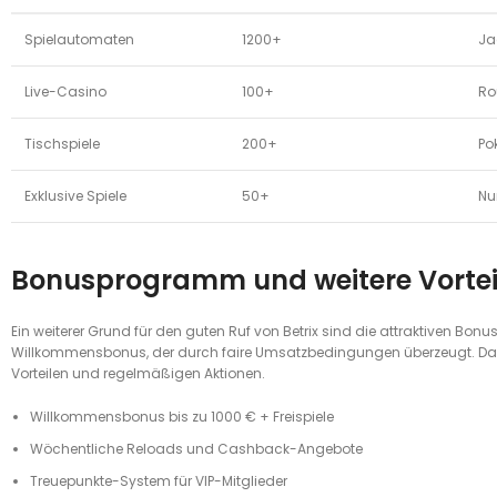
Spielautomaten
1200+
Ja
Live-Casino
100+
Ro
Tischspiele
200+
Po
Exklusive Spiele
50+
Nu
Bonusprogramm und weitere Vortei
Ein weiterer Grund für den guten Ruf von Betrix sind die attraktiven Bo
Willkommensbonus, der durch faire Umsatzbedingungen überzeugt. Das
Vorteilen und regelmäßigen Aktionen.
Willkommensbonus bis zu 1000 € + Freispiele
Wöchentliche Reloads und Cashback-Angebote
Treuepunkte-System für VIP-Mitglieder