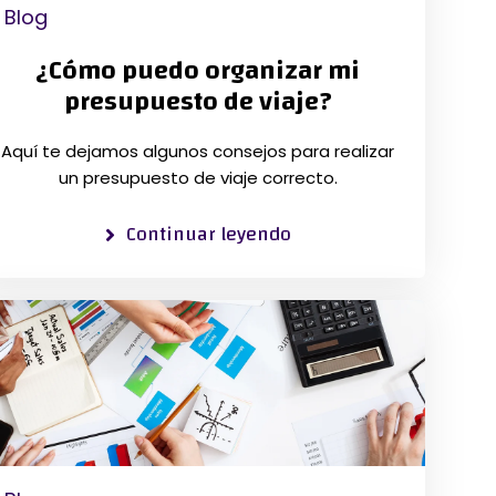
Blog
¿Cómo puedo organizar mi
presupuesto de viaje?
Aquí te dejamos algunos consejos para realizar
un presupuesto de viaje correcto.
Continuar leyendo