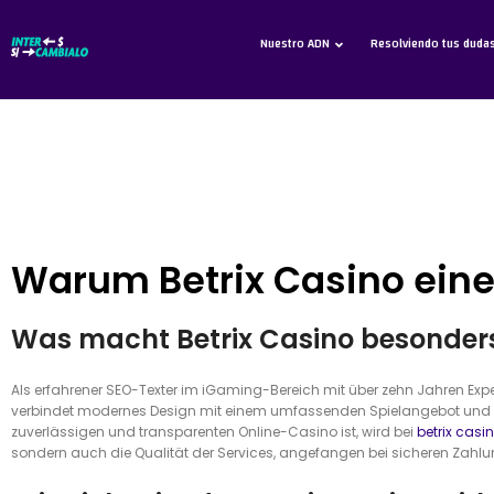
Nuestro ADN
Resolviendo tus duda
Warum Betrix Casino eine
Was macht Betrix Casino besonder
Als erfahrener SEO-Texter im iGaming-Bereich mit über zehn Jahren Experti
verbindet modernes Design mit einem umfassenden Spielangebot und st
zuverlässigen und transparenten Online-Casino ist, wird bei
betrix casi
sondern auch die Qualität der Services, angefangen bei sicheren Zahl