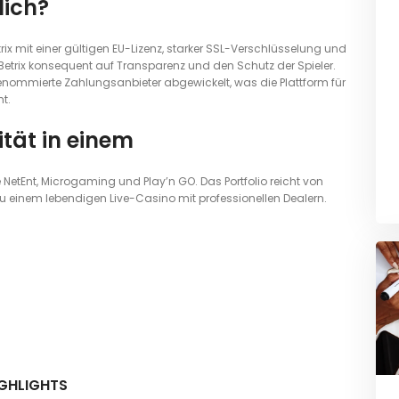
lich?
rix mit einer gültigen EU-Lizenz, starker SSL-Verschlüsselung und
 Betrix konsequent auf Transparenz und den Schutz der Spieler.
enommierte Zahlungsanbieter abgewickelt, was die Plattform für
t.
ität in einem
ie NetEnt, Microgaming und Play’n GO. Das Portfolio reicht von
einem lebendigen Live-Casino mit professionellen Dealern.
GHLIGHTS