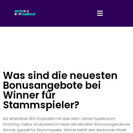
Was sind die neuesten
Bonusangebote bei
Winner für
Stammspieler?
Als erfahrener SEO-Kopiraiter mit über zehn Jahren Expertise im
iGaming-Sektor analysiere ich heute die aktuellen Bonusangebote bei
Winner, speziell für Stammspieler. Winner betritt den deutschen Markt