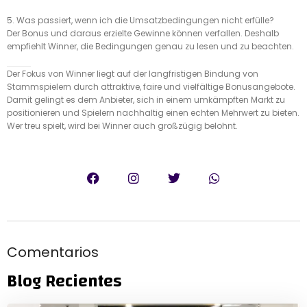
5. Was passiert, wenn ich die Umsatzbedingungen nicht erfülle?
Der Bonus und daraus erzielte Gewinne können verfallen. Deshalb
empfiehlt Winner, die Bedingungen genau zu lesen und zu beachten.
Der Fokus von Winner liegt auf der langfristigen Bindung von
Stammspielern durch attraktive, faire und vielfältige Bonusangebote.
Damit gelingt es dem Anbieter, sich in einem umkämpften Markt zu
positionieren und Spielern nachhaltig einen echten Mehrwert zu bieten.
Wer treu spielt, wird bei Winner auch großzügig belohnt.
Comentarios
Blog Recientes