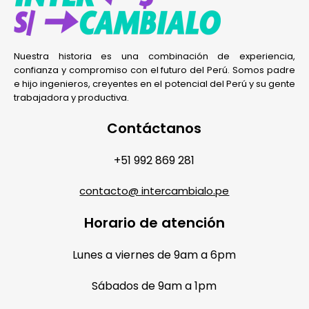
Nuestra historia es una combinación de experiencia,
confianza y compromiso con el futuro del Perú. Somos padre
e hijo ingenieros, creyentes en el potencial del Perú y su gente
trabajadora y productiva.
Contáctanos
+51 992 869 281
contacto@ intercambialo.pe
Horario de atención
Lunes a viernes de 9am a 6pm
Sábados de 9am a 1pm