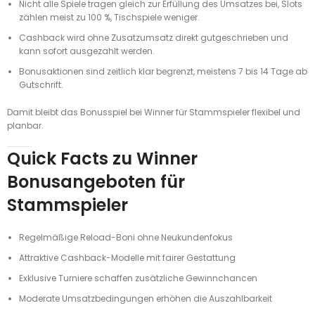
Nicht alle Spiele tragen gleich zur Erfüllung des Umsatzes bei, Slots
zählen meist zu 100 %, Tischspiele weniger.
Cashback wird ohne Zusatzumsatz direkt gutgeschrieben und
kann sofort ausgezahlt werden.
Bonusaktionen sind zeitlich klar begrenzt, meistens 7 bis 14 Tage ab
Gutschrift.
Damit bleibt das Bonusspiel bei Winner für Stammspieler flexibel und
planbar.
Quick Facts zu Winner
Bonusangeboten für
Stammspieler
Regelmäßige Reload-Boni ohne Neukundenfokus
Attraktive Cashback-Modelle mit fairer Gestattung
Exklusive Turniere schaffen zusätzliche Gewinnchancen
Moderate Umsatzbedingungen erhöhen die Auszahlbarkeit