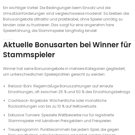
Ein wichtiger Vorteil: Die Bedingungen beim Einsatz und die
Umsatzanforderungen sind vergleichsweise moderat. So bleiben die
Bonusangebote attraktiv und praktikabel, ohne Spieler unnötig zu
binden oder zu frustrieren. Das sorgt für eine angenehm faire
Spielerfahrung, die Stammspieler langfristig bindet.
Aktuelle Bonusarten bei Winner für
Stammspieler
Winner hat seine Bonusangebote in mehrere Kategorien gegliedert,
um unterschiedlichen Spielerprofilen gerecht zu werden:
Reload-Boni: Regelmäßige Bonuszahlungen auf erneute
Einzahlungen, oft zwischen 25 % und 50 % des Einzahlungsbetrags.
Cashback-Angebote: Wöchentliche oder monatliche
Rückzahlungen von bis zu 10 % auf Nettoverluste.
Exklusive Turniere: Spezielle Wettbewerbe nur für registrierte
Stammspieler mit lukrativen Preisgeldern und Freispielen.
Treueprogramm: Punktesammeln bei jedem Spiel, die gegen