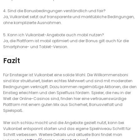
4. Sind die Bonusbedingungen verständlich und fair?
Ja, Vulkanbet setzt auf transparente und marktübliche Bedingungen,
ohne komplizierte Ausnahmen.
5. Kann ich Vulkanbet-Angebote auch mobil nutzen?
Ja, die Plattform ist mobil optimiert und der Bonus gilt auch für die
Smartphone- und Tablet-Version.
Fazit
Für Einsteiger ist Vulkanbet eine solide Wahl. Die Willkommensboni
sind klar strukturiert, bieten echtes Mehrwert und sind mit moderaten
Bedingungen verknüpft. Dazu kommen regelmäßige Aktionen, die den
Einstieg erleichtern und den Spielfluss fördern. Spieler, die neu in der
Welt der Online-Casinos sind, finden hier eine vertrauenswürdige
Plattform mit einem guten Mix aus Sicherheit, Bonusvielfalt und
Spielspaß.
Wer sich schlau macht und die Angebote gezielt nutzt, kann bei
Vulkanbet entspannt starten und das eigene Spielniveau Schritt für
Schritt verbessern. Weitere Details und aktuelle Boni findet man