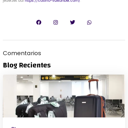
jederzeit auf
https://casino-vulkanbet.com/
.
Comentarios
Blog Recientes